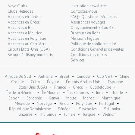
13
15/09/2026
SEPT.
Etendoir à linge
Naya Clubs
Inscription newsletter
Clubs Héliades
Contactez-nous
Chauffage
LUN.
Vacances en Tunisie
FAQ - Questions fréquentes
79 €
Table extérieure
/hébergement
Retour le
14
Vacances en Grèce
Assurances voyages
16/09/2026
Parasol
SEPT.
Vacances à Bali
Oney : paiement x3 ou 4x
Chaise longue
Vacances à Maurice
Brochure en ligne
MAR.
Detecteur fumée.
79 €
Vacances en Polynésie
Mentions légales
/hébergement
Retour le
15
17/09/2026
Vacances au Cap-Vert
Politique de confidentialité
SEPT.
Circuits Etats-Unis (USA)
Conditions Générales de ventes
Mobil home Bambou 4 personnes
Séjours à Disneyland Paris
Conditions des offres
MER.
79 €
/hébergement
Retour le
Services
16
Cottage 1 double et 1 twin
18/09/2026
SEPT.
-
-
-
-
-
Afrique Du Sud
Autriche
Brésil
Canada
Cap Vert
Chine
JEU.
79 €
Animaux Admis : Animaux : acceptés sous conditions
/hébergement
Retour le
-
-
-
-
-
-
17
Croatie
Cuba
Égypte
Émirats Arabes Unis
Espagne
19/09/2026
Surface (m²) : 25
-
-
-
-
SEPT.
États-Unis (USA)
France
Grèce
Guadeloupe
Nombre de chambres : 2
-
-
-
-
-
Île de la Réunion
Île Maurice
Îles Canaries
Inde
Irlande
-
-
-
-
-
-
Barbecue : autorisé
Japon
Jordanie
Kenya
Malte
Maroc
Martinique
VEN.
79 €
/hébergement
Retour le
18
-
-
-
-
-
Mexique
Norvège
Pérou
Polynésie
Portugal
20/09/2026
Cuisine : 1
SEPT.
-
-
-
-
République Dominicaine
Sénégal
Seychelles
Sri Lanka
Réfrigérateur : 1
-
-
-
-
Tanzanie
Thaïlande
Tunisie
Turquie
Vietnam
Micro-ondes
SAM.
79 €
/hébergement
Retour le
19
Nombre Salle de bain : 1
21/09/2026
SEPT.
Nombre de wc : 1