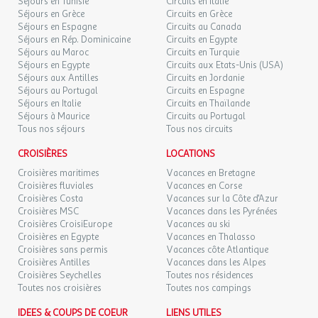
Séjours en Tunisie
Circuits en Italie
Surface (m²) : 24
Séjours en Grèce
Circuits en Grèce
Nombre de chambres : 1
LUN.
79 €
/hébergement
Retour le
Séjours en Espagne
07
Circuits au Canada
09/09/2026
Barbecue : autorisé
Séjours en Rép. Dominicaine
SEPT.
Circuits en Egypte
Cuisine : 1
Séjours au Maroc
Circuits en Turquie
Réfrigérateur : 1
Séjours en Egypte
Circuits aux Etats-Unis (USA)
MAR.
79 €
/hébergement
Retour le
08
Micro-ondes
Séjours aux Antilles
Circuits en Jordanie
10/09/2026
SEPT.
Séjours au Portugal
Circuits en Espagne
Nombre Salle de bain : 1
Séjours en Italie
Circuits en Thaïlande
Nombre de wc : 1
MER.
Séjours à Maurice
Circuits au Portugal
79 €
/hébergement
Retour le
Télévision
09
Tous nos séjours
Tous nos circuits
11/09/2026
SEPT.
Terrasse
Cafetière : 1
CROISIÈRES
LOCATIONS
JEU.
79 €
Nombre de pièces : 1
/hébergement
Retour le
10
Croisières maritimes
Vacances en Bretagne
12/09/2026
Plaque de cuisson : 1
SEPT.
Croisières fluviales
Vacances en Corse
Logement non fumeur
Croisières Costa
Vacances sur la Côte d'Azur
Croisières MSC
Vacances dans les Pyrénées
Rez-de-chaussée
VEN.
79 €
/hébergement
Retour le
11
Croisières CroisiEurope
Vacances au ski
13/09/2026
Ménage fin de séjour : en supplément
SEPT.
Croisières en Egypte
Vacances en Thalasso
Parking
Croisières sans permis
Vacances côte Atlantique
Ancienneté : 2 ANS
SAM.
79 €
Croisières Antilles
Vacances dans les Alpes
/hébergement
Retour le
12
Exposition : Sud
14/09/2026
Croisières Seychelles
Toutes nos résidences
SEPT.
Animaux non Admis
Toutes nos croisières
Toutes nos campings
Grille-pain : 1
DIM.
79 €
IDEES & COUPS DE COEUR
LIENS UTILES
/hébergement
Retour le
Vaisselle et couverts