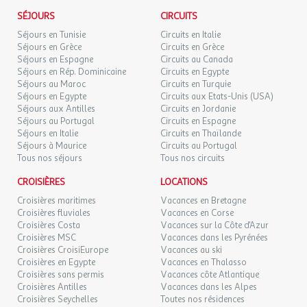
Bain à remous
l'agence et le voyagiste ne pourraient être considérés comme
SÉJOURS
CIRCUITS
Emplacement : Sur place
responsables en cas de refus d'entrée sur le territoire par les
Séjours en Tunisie
Circuits en Italie
Prix : Gratuit
autorités locales. L'autorisation de sortie du territoire est
Séjours en Grèce
Circuits en Grèce
nécessaire pour tout mineur voyageant sans l'un de ses parents
Séjours en Espagne
Circuits au Canada
titulaires de l'autorité parentale.
Séjours en Rép. Dominicaine
Circuits en Egypte
Etablissement
Séjours au Maroc
Circuits en Turquie
Les atouts de l'Établissement
Séjours en Egypte
Circuits aux Etats-Unis (USA)
Exactitude des identités :
Séjours aux Antilles
Circuits en Jordanie
Les voyageurs doivent s'assurer de l'exactitude des identités
Point fort 1 : A quelques minutes du centre-ville
Séjours au Portugal
Circuits en Espagne
(noms de famille, nom de naissance, prénom, date de naissance,
Point fort 2 : A proximité de San Marco
Séjours en Italie
Circuits en Thaïlande
etc.) de chaque participants au voyage.
Séjours à Maurice
Circuits au Portugal
Point fort 3 : Chaleureux et familial
Tous nos séjours
Tous nos circuits
Services
CROISIÈRES
LOCATIONS
Divers
Croisières maritimes
Vacances en Bretagne
Croisières fluviales
Vacances en Corse
Connexion wifi : Wifi payant
Croisières Costa
Vacances sur la Côte d'Azur
Croisières MSC
Vacances dans les Pyrénées
Laverie : Payante
Croisières CroisiEurope
Vacances au ski
Infos supplémentaires services : Une connexion wifi
Croisières en Egypte
Vacances en Thalasso
payante est accessible dans les hotspots des restaurants,
Croisières sans permis
Vacances côte Atlantique
à côté de la réception, mais également autour de la
Croisières Antilles
Vacances dans les Alpes
piscine. Petit-déjeuner continental servi dans les bars et
Croisières Seychelles
Toutes nos résidences