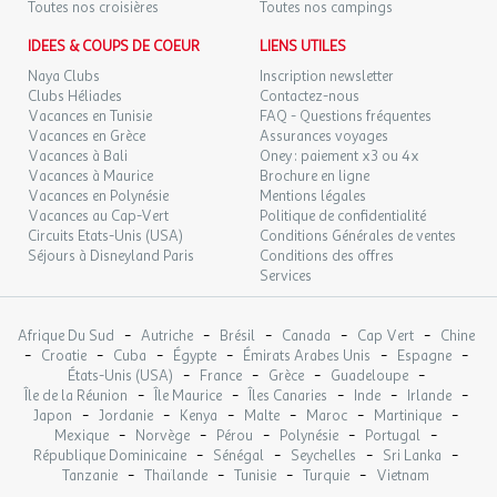
restaurants : - 6,5 euros / adulte / jour - 4,9 euros / enfant
Toutes nos croisières
Toutes nos campings
/ jour
IDEES & COUPS DE COEUR
LIENS UTILES
Naya Clubs
Inscription newsletter
Commerces & Restauration
Clubs Héliades
Contactez-nous
Vacances en Tunisie
FAQ - Questions fréquentes
Commerces
Vacances en Grèce
Assurances voyages
Vacances à Bali
Marché
Oney : paiement x3 ou 4x
Vacances à Maurice
Brochure en ligne
Dates d'ouverture : Ouvert du 1 juin au 15 septembre
Vacances en Polynésie
Mentions légales
Épicerie
Vacances au Cap-Vert
Politique de confidentialité
Dates d'ouverture : Ouvert toute la saison
Circuits Etats-Unis (USA)
Conditions Générales de ventes
Séjours à Disneyland Paris
Conditions des offres
Infos supplémentaires commerces et restaurants :
Le restaurant
Services
Ciao Bella est le lieu idéal pour déguster la cuisine italienne et
des spécialités locales. Horaire d'ouverture des bars et
-
-
-
-
-
restaurants en basse saison : - Restaurant Ciao Bella : Basse
Afrique Du Sud
Autriche
Brésil
Canada
Cap Vert
Chine
-
-
-
-
-
-
Croatie
Cuba
Égypte
Émirats Arabes Unis
Espagne
saison (01/01-10/04 et 16/09-31/12), il est ouvert de 7 h 30 à 10 h
-
-
-
-
États-Unis (USA)
France
Grèce
Guadeloupe
et de 19 h à 22 h. Haute saison (11/04-15/09), il sera ouvert de 7 h
-
-
-
-
-
Île de la Réunion
Île Maurice
Îles Canaries
Inde
Irlande
30 à 10 h et de 18 h à 22 h. - Bar de la piscine : ouvert de 11 h à 15
-
-
-
-
-
-
Japon
Jordanie
Kenya
Malte
Maroc
Martinique
h
-
-
-
-
-
Mexique
Norvège
Pérou
Polynésie
Portugal
-
-
-
-
République Dominicaine
Sénégal
Seychelles
Sri Lanka
-
-
-
-
Tanzanie
Thaïlande
Tunisie
Turquie
Vietnam
Restaurants