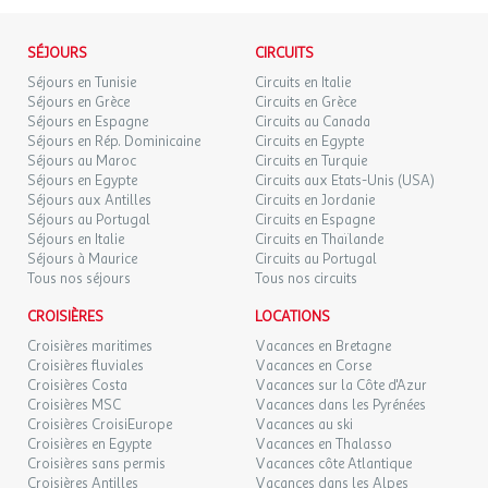
de France, il est impératif de privilégier l'utilisation de pièces
Linge de lit.
d'identité officielles en cours de validité. Dans le cas contraire,
l'agence et le voyagiste ne pourraient être considérés comme
SÉJOURS
CIRCUITS
Lodge Comfort Animaux Admis 4 personnes
responsables en cas de refus d'entrée sur le territoire par les
Séjours en Tunisie
Circuits en Italie
Animaux acceptés. Appartement de 24 m² avec véranda clôturée
autorités locales. L'autorisation de sortie du territoire est
Séjours en Grèce
Circuits en Grèce
et portail. Une chambre avec un lit double et une chambre avec
nécessaire pour tout mineur voyageant sans l'un de ses parents
Séjours en Espagne
Circuits au Canada
deux lits simples. Grand séjour avec table et chaises. Cuisine
titulaires de l'autorité parentale.
Séjours en Rép. Dominicaine
Circuits en Egypte
Séjours au Maroc
Circuits en Turquie
entièrement équipée (vaisselle, réfrigérateur, plaques de cuisson,
Séjours en Egypte
Circuits aux Etats-Unis (USA)
TV LCD). Climatisation réversible illimitée. Salle de bain avec WC,
Exactitude des identités :
Séjours aux Antilles
Circuits en Jordanie
lavabo et douche. Véranda en bois clôturée avec portail. Table et
Les voyageurs doivent s'assurer de l'exactitude des identités
Séjours au Portugal
Circuits en Espagne
chaises de jardin pour se détendre sur la véranda.
(noms de famille, nom de naissance, prénom, date de naissance,
Séjours en Italie
Circuits en Thaïlande
etc.) de chaque participants au voyage.
Séjours à Maurice
Circuits au Portugal
Tous nos séjours
Tous nos circuits
Réfrigérateur : 1
Surface (m²) : 24
CROISIÈRES
LOCATIONS
Animaux Admis : Animaux : acceptés sous conditions
Croisières maritimes
Vacances en Bretagne
Chauffage
Croisières fluviales
Vacances en Corse
Climatisation
Croisières Costa
Vacances sur la Côte d'Azur
Croisières MSC
Vacances dans les Pyrénées
Télévision
Croisières CroisiEurope
Vacances au ski
Table extérieure
Croisières en Egypte
Vacances en Thalasso
Detecteur fumée
Croisières sans permis
Vacances côte Atlantique
Parking
Croisières Antilles
Vacances dans les Alpes