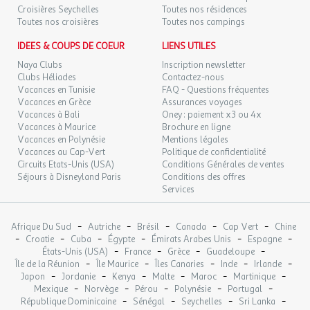
Etendoir à linge
Croisières Seychelles
Toutes nos résidences
Cuisine : 1
Toutes nos croisières
Toutes nos campings
Logement non fumeur
IDEES & COUPS DE COEUR
LIENS UTILES
Linge de lit.
Naya Clubs
Inscription newsletter
Clubs Héliades
Contactez-nous
Lodge Superior Animaux Admis 6 personnes
Vacances en Tunisie
FAQ - Questions fréquentes
Vacances en Grèce
Assurances voyages
Animaux acceptés. 30 m², 1 chambre double, 1 chambre avec 2
Vacances à Bali
Oney : paiement x3 ou 4x
lits simples et 1 lit d'appoint. Grand séjour avec table, chaises et
Vacances à Maurice
Brochure en ligne
canapé-lit. Cuisine entièrement équipée avec vaisselle,
Vacances en Polynésie
Mentions légales
réfrigérateur, plaques de cuisson, micro-ondes et TV LCD.
Vacances au Cap-Vert
Politique de confidentialité
Circuits Etats-Unis (USA)
Conditions Générales de ventes
Climatisation/chauffage illimités. 1 salle de bain divisée en deux
Séjours à Disneyland Paris
Conditions des offres
espaces, avec WC separè, lavabo et douche . Véranda en bois
Services
fermée par un portillon. Table et chaises de jardin pour se
détendre sur la véranda.
-
-
-
-
-
Afrique Du Sud
Autriche
Brésil
Canada
Cap Vert
Chine
-
-
-
-
-
-
Croatie
Cuba
Égypte
Émirats Arabes Unis
Espagne
Nombre de pièces : 2
-
-
-
-
États-Unis (USA)
France
Grèce
Guadeloupe
-
-
-
-
-
Réfrigérateur : 1
Île de la Réunion
Île Maurice
Îles Canaries
Inde
Irlande
-
-
-
-
-
-
Japon
Jordanie
Kenya
Malte
Maroc
Martinique
Surface (m²) : 30
-
-
-
-
-
Mexique
Norvège
Pérou
Polynésie
Portugal
Animaux Admis : Animaux : acceptés sous conditions
-
-
-
-
République Dominicaine
Sénégal
Seychelles
Sri Lanka
Nombre de chambres : 2