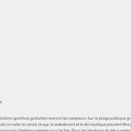
e
lations sportives gratuites raviront les campeurs. Sur la plage publique gr
oile, la voile, le canoë, le sup, le wakeboard et le ski nautique peuvent être
le point d'embarquement pour les îles. Pour les amateurs de découverte,