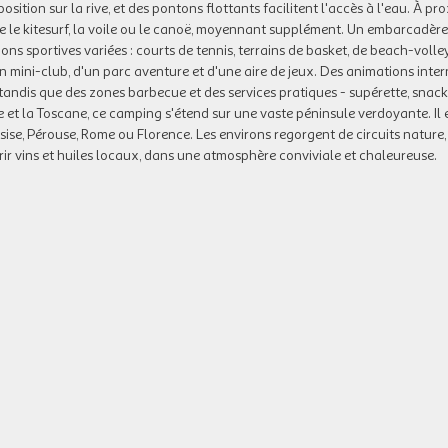
ition sur la rive, et des pontons flottants facilitent l'accès à l'eau. À pro
e le kitesurf, la voile ou le canoë, moyennant supplément. Un embarcadère
tions sportives variées : courts de tennis, terrains de basket, de beach-volle
'un mini-club, d'un parc aventure et d'une aire de jeux. Des animations inter
tandis que des zones barbecue et des services pratiques - supérette, snack
 et la Toscane, ce camping s'étend sur une vaste péninsule verdoyante. Il e
ise, Pérouse, Rome ou Florence. Les environs regorgent de circuits nature,
ir vins et huiles locaux, dans une atmosphère conviviale et chaleureuse.