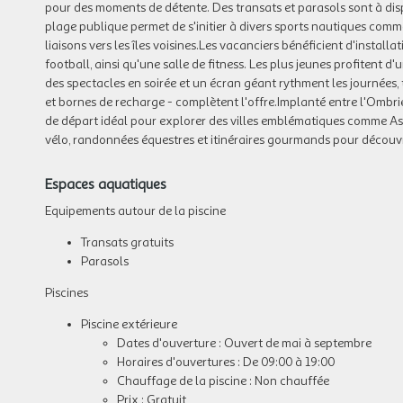
pour des moments de détente. Des transats et parasols sont à dispos
plage publique permet de s'initier à divers sports nautiques comm
liaisons vers les îles voisines.Les vacanciers bénéficient d'installa
football, ainsi qu'une salle de fitness. Les plus jeunes profitent d
des spectacles en soirée et un écran géant rythment les journées, 
et bornes de recharge - complètent l'offre.Implanté entre l'Ombrie
de départ idéal pour explorer des villes emblématiques comme Ass
vélo, randonnées équestres et itinéraires gourmands pour découvr
Espaces aquatiques
Equipements autour de la piscine
Transats gratuits
Parasols
Piscines
Piscine extérieure
Dates d'ouverture : Ouvert de mai à septembre
Horaires d'ouvertures : De 09:00 à 19:00
Chauffage de la piscine : Non chauffée
Prix : Gratuit