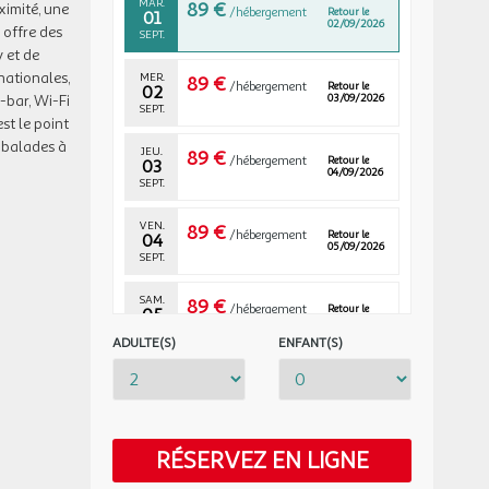
MAR.
89 €
ximité, une
/hébergement
Retour le
01
02/09/2026
 offre des
SEPT.
y et de
nationales,
MER.
89 €
/hébergement
Retour le
02
03/09/2026
-bar, Wi-Fi
SEPT.
st le point
 balades à
JEU.
89 €
/hébergement
Retour le
03
04/09/2026
SEPT.
VEN.
89 €
/hébergement
Retour le
04
05/09/2026
SEPT.
SAM.
89 €
/hébergement
Retour le
05
06/09/2026
SEPT.
ADULTE(S)
ENFANT(S)
DIM.
89 €
/hébergement
Retour le
06
07/09/2026
SEPT.
LUN.
89 €
RÉSERVEZ EN LIGNE
/hébergement
Retour le
07
08/09/2026
SEPT.