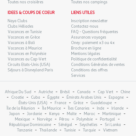
Les enfants pourront s'amuser et profiter des activités proposées
Toutes nos croisières
Toutes nos campings
par les
clubs
sur place :
IDEES & COUPS DE COEUR
LIENS UTILES
- Club enfants (4 à 10 ans)
Naya Clubs
Inscription newsletter
Clubs Héliades
Contactez-nous
Vacances en Tunisie
FAQ - Questions fréquentes
De multiples
services
pratiques sont proposés.
Vacances en Grèce
Assurances voyages
Vacances à Bali
Oney : paiement x3 ou 4x
Pour vous restaurer :
Vacances à Maurice
Brochure en ligne
Vacances en Polynésie
Mentions légales
- Supérette
Vacances au Cap-Vert
Politique de confidentialité
Circuits Etats-Unis (USA)
Conditions Générales de ventes
- Bar
Séjours à Disneyland Paris
Conditions des offres
- Restaurant
Services
- Pizzeria
- Snack
- Plats à emporter
-
-
-
-
-
Afrique Du Sud
Autriche
Brésil
Canada
Cap Vert
Chine
-
-
-
-
-
-
Croatie
Cuba
Égypte
Émirats Arabes Unis
Espagne
-
-
-
-
États-Unis (USA)
France
Grèce
Guadeloupe
À disposition :
-
-
-
-
-
Île de la Réunion
Île Maurice
Îles Canaries
Inde
Irlande
-
-
-
-
-
-
Japon
Jordanie
Kenya
Malte
Maroc
Martinique
- Wifi (en supplément)
-
-
-
-
-
Mexique
Norvège
Pérou
Polynésie
Portugal
- Laverie (en supplément)
-
-
-
-
République Dominicaine
Sénégal
Seychelles
Sri Lanka
- Location de draps (en supplément)
-
-
-
-
Tanzanie
Thaïlande
Tunisie
Turquie
Vietnam
- Location de serviettes de plage (en supplément)