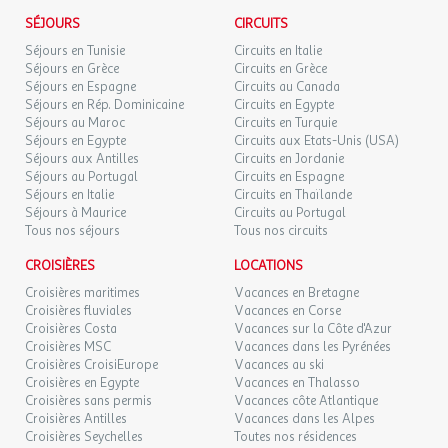
- Golf
l'agence et le voyagiste ne pourraient être considérés comme
SÉJOURS
CIRCUITS
responsables en cas de refus d'entrée sur le territoire par les
Séjours en Tunisie
Circuits en Italie
Vous ne risquez pas de vous ennuyer !
autorités locales. L'autorisation de sortie du territoire est
Séjours en Grèce
Circuits en Grèce
nécessaire pour tout mineur voyageant sans l'un de ses parents
Séjours en Espagne
Circuits au Canada
De nombreuses
animations
rythmeront vos vacances.
titulaires de l'autorité parentale.
Séjours en Rép. Dominicaine
Circuits en Egypte
Séjours au Maroc
Circuits en Turquie
En journée :
Séjours en Egypte
Circuits aux Etats-Unis (USA)
Exactitude des identités :
Séjours aux Antilles
Circuits en Jordanie
Les voyageurs doivent s'assurer de l'exactitude des identités
Séjours au Portugal
Circuits en Espagne
- Animations / jeux en piscine
(noms de famille, nom de naissance, prénom, date de naissance,
Séjours en Italie
Circuits en Thaïlande
- Concours sportifs
etc.) de chaque participants au voyage.
Séjours à Maurice
Circuits au Portugal
- Concours de pétanque
Tous nos séjours
Tous nos circuits
En soirée :
CROISIÈRES
LOCATIONS
Croisières maritimes
Vacances en Bretagne
- Spectacle
Croisières fluviales
Vacances en Corse
- Soirée dansante
Croisières Costa
Vacances sur la Côte d'Azur
- Soirée à thème
Croisières MSC
Vacances dans les Pyrénées
Croisières CroisiEurope
Vacances au ski
- Karaoke
Croisières en Egypte
Vacances en Thalasso
Croisières sans permis
Vacances côte Atlantique
Préparez-vous pour des vacances sportives et ludiques !
Croisières Antilles
Vacances dans les Alpes
Croisières Seychelles
Toutes nos résidences