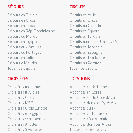
LUN.
75 €
/hébergement
Retour le
07
l'agence et le voyagiste ne pourraient être considérés comme
Les atouts de l'Établissement
SÉJOURS
CIRCUITS
08/09/2026
SEPT.
responsables en cas de refus d'entrée sur le territoire par les
Séjours en Tunisie
Circuits en Italie
Point fort 1 : Camping familial
autorités locales. L'autorisation de sortie du territoire est
Séjours en Grèce
Circuits en Grèce
MAR.
75 €
Point fort 2 : En bord de rivière
nécessaire pour tout mineur voyageant sans l'un de ses parents
/hébergement
Retour le
Séjours en Espagne
08
Circuits au Canada
09/09/2026
Point fort 3 : La piste cyclable qui passe devant le camping
titulaires de l'autorité parentale.
Séjours en Rép. Dominicaine
SEPT.
Circuits en Egypte
Séjours au Maroc
Circuits en Turquie
Autres informations
Séjours en Egypte
Circuits aux Etats-Unis (USA)
MER.
75 €
Exactitude des identités :
/hébergement
Retour le
09
Séjours aux Antilles
Circuits en Jordanie
10/09/2026
Les voyageurs doivent s'assurer de l'exactitude des identités
Nombre d'emplacements : 160 emplacements
SEPT.
Séjours au Portugal
Circuits en Espagne
(noms de famille, nom de naissance, prénom, date de naissance,
Séjours en Italie
Circuits en Thaïlande
etc.) de chaque participants au voyage.
JEU.
Séjours à Maurice
Circuits au Portugal
75 €
Services
/hébergement
Retour le
10
Tous nos séjours
Tous nos circuits
11/09/2026
SEPT.
Divers
CROISIÈRES
LOCATIONS
DIM.
75 €
Connexion wifi : Wifi payant
/hébergement
Retour le
13
Croisières maritimes
Vacances en Bretagne
14/09/2026
Laverie : Payante
SEPT.
Croisières fluviales
Vacances en Corse
Croisières Costa
Vacances sur la Côte d'Azur
Croisières MSC
Vacances dans les Pyrénées
LUN.
75 €
Commerces & Restauration
/hébergement
Retour le
14
Croisières CroisiEurope
Vacances au ski
15/09/2026
SEPT.
Croisières en Egypte
Vacances en Thalasso
Infos supplémentaires commerces et restaurants :
Réservez la
Croisières sans permis
Vacances côte Atlantique
veille avant 20 h, votre panier petit déjeuner préparé avec soin
MAR.
75 €
Croisières Antilles
Vacances dans les Alpes
/hébergement
Retour le
par l'équipe ! Au menu de cette douceur matinale :
15
16/09/2026
Croisières Seychelles
Toutes nos résidences
SEPT.
chocolat/café/thé, lait, pain baguette, beurre, confiture,