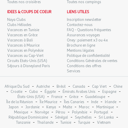
Toutes nos croisières
Toutes nos campings
viennoiserie, jus d'orange.
MER.
75 €
IDEES & COUPS DE COEUR
LIENS UTILES
/hébergement
Retour le
16
17/09/2026
SEPT.
Situation
Naya Clubs
Inscription newsletter
Clubs Héliades
Contactez-nous
Comment s'y rendre
JEU.
Vacances en Tunisie
FAQ - Questions fréquentes
75 €
/hébergement
Retour le
17
Vacances en Grèce
Assurances voyages
18/09/2026
SEPT.
Modes de transport :
Vacances à Bali
Oney : paiement x3 ou 4x
Gare
Vacances à Maurice
Brochure en ligne
VEN.
82 €
Distance : 7km
Vacances en Polynésie
Mentions légales
/hébergement
Retour le
18
19/09/2026
Vacances au Cap-Vert
Politique de confidentialité
Aéroport
SEPT.
Circuits Etats-Unis (USA)
Conditions Générales de ventes
Distance : 76km
Séjours à Disneyland Paris
Conditions des offres
SAM.
88 €
/hébergement
Retour le
Services
19
20/09/2026
Animation
SEPT.
Infos supplémentaires animations :
L'amusement est à son
-
-
-
-
-
Afrique Du Sud
Autriche
Brésil
Canada
Cap Vert
Chine
DIM.
75 €
/hébergement
Retour le
-
comble pour les enfants (6-12 ans) avec notamment une chasse
-
-
-
-
-
20
Croatie
Cuba
Égypte
Émirats Arabes Unis
Espagne
21/09/2026
-
-
-
-
SEPT.
au trésor
États-Unis (USA)
France
Grèce
Guadeloupe
-
-
-
-
-
Île de la Réunion
Île Maurice
Îles Canaries
Inde
Irlande
-
-
-
-
-
-
Japon
Jordanie
Kenya
Malte
Maroc
Martinique
LUN.
75 €
/hébergement
Retour le
Restaurants
21
-
-
-
-
-
Mexique
Norvège
Pérou
Polynésie
Portugal
22/09/2026
SEPT.
-
-
-
-
République Dominicaine
Sénégal
Seychelles
Sri Lanka
Food truck
-
-
-
-
Tanzanie
Thaïlande
Tunisie
Turquie
Vietnam
Dates d'ouverture : Ouvert toute la saison
MAR.