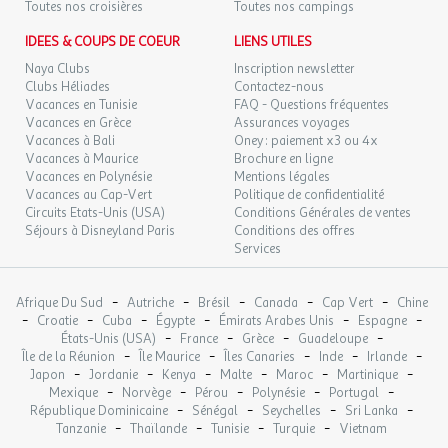
Vue : lac
Toutes nos croisières
Toutes nos campings
Caution (en euros) : 100
IDEES & COUPS DE COEUR
LIENS UTILES
Vaisselle et couverts.
Naya Clubs
Inscription newsletter
Clubs Héliades
Contactez-nous
Appartement Gréta 2 Pièces 2/3 Personnes
Vacances en Tunisie
FAQ - Questions fréquentes
Vacances en Grèce
Assurances voyages
Appartement Gréta 2 Pièces 2/3 Personnes avec :
Vacances à Bali
Oney : paiement x3 ou 4x
Coin salon avec une banquette simple
Vacances à Maurice
Brochure en ligne
Coin cuisine
Vacances en Polynésie
Mentions légales
1 chambre avec 1 lit double
Vacances au Cap-Vert
Politique de confidentialité
Circuits Etats-Unis (USA)
Conditions Générales de ventes
1 salle de douche avec WC
Séjours à Disneyland Paris
Conditions des offres
Le logement comprend la climatisation, une place de parking, le
Services
linge de lit.
A noter : ménage final obligatoire (25€/séjour) - à régler sur
-
-
-
-
-
Afrique Du Sud
Autriche
Brésil
Canada
Cap Vert
Chine
-
-
-
-
-
-
place.
Croatie
Cuba
Égypte
Émirats Arabes Unis
Espagne
-
-
-
-
États-Unis (USA)
France
Grèce
Guadeloupe
Animaux non Admis
-
-
-
-
-
Île de la Réunion
Île Maurice
Îles Canaries
Inde
Irlande
Climatisation
-
-
-
-
-
-
Japon
Jordanie
Kenya
Malte
Maroc
Martinique
Linge de lit
-
-
-
-
-
Mexique
Norvège
Pérou
Polynésie
Portugal
Linge de toilette : tarif et règlement sur place
-
-
-
-
République Dominicaine
Sénégal
Seychelles
Sri Lanka
Micro-ondes
-
-
-
-
Tanzanie
Thaïlande
Tunisie
Turquie
Vietnam
Nombre de chambres : 1