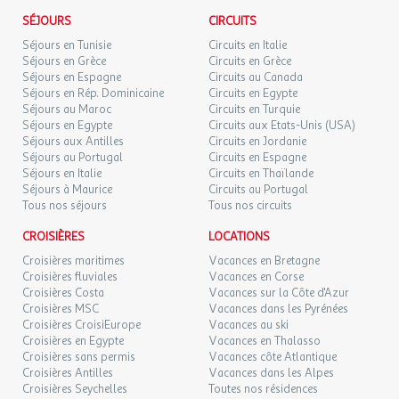
LUN.
49 €
1 salle de douche avec WC
/hébergement
Retour le
07
l'agence et le voyagiste ne pourraient être considérés comme
SÉJOURS
CIRCUITS
09/09/2026
Balcon
SEPT.
responsables en cas de refus d'entrée sur le territoire par les
Séjours en Tunisie
Circuits en Italie
Le logement comprend la climatisation, un parking, le linge de lit.
autorités locales. L'autorisation de sortie du territoire est
Séjours en Grèce
Circuits en Grèce
nécessaire pour tout mineur voyageant sans l'un de ses parents
Séjours en Espagne
Circuits au Canada
A noter : ménage final obligatoire (entre 15 et 25€/séjour) - à
titulaires de l'autorité parentale.
Séjours en Rép. Dominicaine
Circuits en Egypte
régler sur place.
Séjours au Maroc
Circuits en Turquie
Animaux Admis : tarif et règlement sur place
Séjours en Egypte
Circuits aux Etats-Unis (USA)
Exactitude des identités :
Séjours aux Antilles
Circuits en Jordanie
Balcon
Les voyageurs doivent s'assurer de l'exactitude des identités
Séjours au Portugal
Circuits en Espagne
Climatisation
(noms de famille, nom de naissance, prénom, date de naissance,
Séjours en Italie
Circuits en Thaïlande
Linge de lit
etc.) de chaque participants au voyage.
Séjours à Maurice
Circuits au Portugal
Linge de toilette : tarif et règlement sur place
Tous nos séjours
Tous nos circuits
Micro-ondes
Nombre de chambres : 0
CROISIÈRES
LOCATIONS
Nombre de lit double : 1
Croisières maritimes
Vacances en Bretagne
Nombre de lit simple : 1
Croisières fluviales
Vacances en Corse
Nombre de pièces : 1
Croisières Costa
Vacances sur la Côte d'Azur
Croisières MSC
Vacances dans les Pyrénées
Nombre de wc : 1
Croisières CroisiEurope
Vacances au ski
Nombre Salle de bain : 1
Croisières en Egypte
Vacances en Thalasso
Parking
Croisières sans permis
Vacances côte Atlantique
Réfrigérateur
Croisières Antilles
Vacances dans les Alpes
Surface (m²) : 17
Croisières Seychelles
Toutes nos résidences