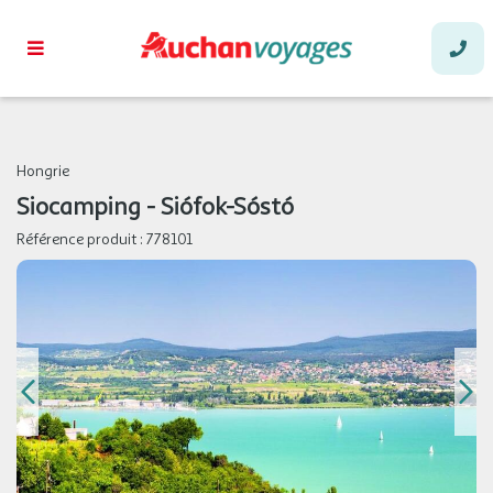
Hongrie
Siocamping - Siófok-Sóstó
Référence produit :
778101
août 2026
MER.
139 €
/hébergement
Retour le
12
14/08/2026
AOÛT
JEU.
149 €
/hébergement
Retour le
13
15/08/2026
AOÛT
DIM.
139 €
/hébergement
Retour le
16
18/08/2026
AOÛT