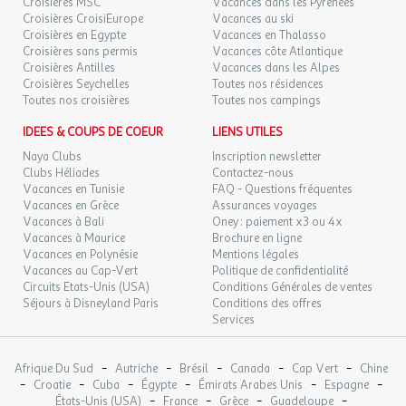
Croisières MSC
Vacances dans les Pyrénées
NOV.
50euros)
Croisières CroisiEurope
Vacances au ski
Croisières en Egypte
Vacances en Thalasso
VEN.
144 €
/hébergement
Retour le
13
Croisières sans permis
Vacances côte Atlantique
Réception
14/11/2026
180 €
au lieu de
NOV.
Croisières Antilles
Vacances dans les Alpes
Téléphone
: 03 90 20 45 45
Croisières Seychelles
Toutes nos résidences
Réception
Toutes nos croisières
SAM.
: 24h/24
Toutes nos campings
153 €
/hébergement
Retour le
14
15/11/2026
191 €
au lieu de
NOV.
IDEES & COUPS DE COEUR
LIENS UTILES
Planifiez votre itinéraire avec Google Maps
Naya Clubs
Inscription newsletter
DIM.
85 €
/hébergement
Retour le
48.586714, 7.740241
15
Clubs Héliades
Contactez-nous
16/11/2026
106 €
au lieu de
NOV.
Vacances en Tunisie
FAQ - Questions fréquentes
Vacances en Grèce
Assurances voyages
Comment venir
Vacances à Bali
Oney : paiement x3 ou 4x
LUN.
94 €
/hébergement
Retour le
16
Vacances à Maurice
Brochure en ligne
17/11/2026
En voiture
118 €
au lieu de
NOV.
Vacances en Polynésie
Mentions légales
De Paris A4 via Metz De Beaune A6 direction
Vacances au Cap-Vert
Politique de confidentialité
Strasbourg/Mulhouse D'Allemagne rejoindre B28/E52 à hauteur
MAR.
Circuits Etats-Unis (USA)
94 €
Conditions Générales de ventes
/hébergement
Retour le
17
d'Offenburg pour rejoindre Kehl.
18/11/2026
Séjours à Disneyland Paris
Conditions des offres
118 €
au lieu de
NOV.
Services
En train
MER.
94 €
/hébergement
Retour le
18
Gare TGV de Strasbourg (500 m de l'appart'hôtel). Strasbourg
19/11/2026
-
-
-
-
-
118 €
Afrique Du Sud
au lieu de
Autriche
Brésil
Canada
Cap Vert
Chine
NOV.
est directement relié à Lille, Lyon, Marseille, Montpellier, Nîmes,
-
-
-
-
-
-
Croatie
Cuba
Égypte
Émirats Arabes Unis
Espagne
Paris et également au Luxembourg, à de nombreuses grandes
-
-
-
-
États-Unis (USA)
France
Grèce
Guadeloupe