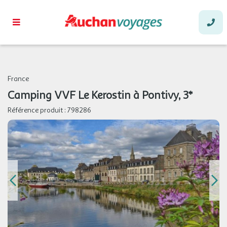
74 €
/hébergement
Retour le
11
12/08/2026
AOÛT
MER.
74 €
/hébergement
Retour le
12
13/08/2026
AOÛT
JEU.
74 €
/hébergement
Retour le
13
14/08/2026
France
AOÛT
Camping VVF Le Kerostin à Pontivy, 3*
VEN.
74 €
/hébergement
Retour le
14
Référence produit :
798286
15/08/2026
AOÛT
SAM.
74 €
/hébergement
Retour le
15
16/08/2026
AOÛT
DIM.
74 €
/hébergement
Retour le
16
17/08/2026
AOÛT
LUN.
74 €
/hébergement
Retour le
17
18/08/2026
AOÛT