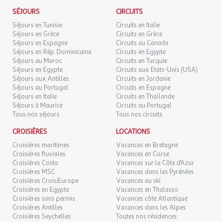
DIM.
Les atouts de l'Établissement
64 €
/hébergement
Retour le
06
l'agence et le voyagiste ne pourraient être considérés comme
SÉJOURS
CIRCUITS
07/09/2026
SEPT.
responsables en cas de refus d'entrée sur le territoire par les
Point fort 1 : Emplacement privilégié
Séjours en Tunisie
Circuits en Italie
autorités locales. L'autorisation de sortie du territoire est
Point fort 2 : Ambiance familiale et animations conviviales
Séjours en Grèce
Circuits en Grèce
LUN.
64 €
nécessaire pour tout mineur voyageant sans l'un de ses parents
/hébergement
Retour le
Point fort 3 : Services complets & confort
Séjours en Espagne
07
Circuits au Canada
08/09/2026
titulaires de l'autorité parentale.
Séjours en Rép. Dominicaine
SEPT.
Circuits en Egypte
Séjours au Maroc
Circuits en Turquie
Services
Séjours en Egypte
Circuits aux Etats-Unis (USA)
MAR.
64 €
Exactitude des identités :
/hébergement
Retour le
08
Séjours aux Antilles
Circuits en Jordanie
09/09/2026
Divers
Les voyageurs doivent s'assurer de l'exactitude des identités
SEPT.
Séjours au Portugal
Circuits en Espagne
(noms de famille, nom de naissance, prénom, date de naissance,
Séjours en Italie
Circuits en Thaïlande
Connexion wifi : Wifi gratuit dans tout l'établissement
etc.) de chaque participants au voyage.
MER.
Séjours à Maurice
Circuits au Portugal
64 €
/hébergement
Retour le
Laverie : Payante
09
Tous nos séjours
Tous nos circuits
10/09/2026
SEPT.
CROISIÈRES
LOCATIONS
Commerces & Restauration
JEU.
64 €
/hébergement
Retour le
10
Croisières maritimes
Vacances en Bretagne
11/09/2026
Commerces
SEPT.
Croisières fluviales
Vacances en Corse
Croisières Costa
Vacances sur la Côte d'Azur
Épicerie
Croisières MSC
Vacances dans les Pyrénées
VEN.
64 €
Dépot de pain
/hébergement
Retour le
11
Croisières CroisiEurope
Vacances au ski
12/09/2026
SEPT.
Boulangerie
Croisières en Egypte
Vacances en Thalasso
Distance : 0,8km
Croisières sans permis
Vacances côte Atlantique
SAM.
64 €
Croisières Antilles
Emplacement : En dehors de l'établissement
Vacances dans les Alpes
/hébergement
Retour le
12
13/09/2026
Croisières Seychelles
Toutes nos résidences
Supermarché
SEPT.