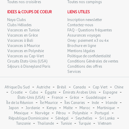
Toutes nos croisières
Toutes nos campings
Distance : 0,8km
Emplacement : En dehors de l'établissement
DIM.
64 €
IDEES & COUPS DE COEUR
LIENS UTILES
/hébergement
Retour le
13
14/09/2026
SEPT.
Naya Clubs
Inscription newsletter
Situation
Clubs Héliades
Contactez-nous
LUN.
Vacances en Tunisie
FAQ - Questions fréquentes
64 €
/hébergement
Retour le
Comment s'y rendre
14
Vacances en Grèce
Assurances voyages
15/09/2026
SEPT.
Vacances à Bali
Oney : paiement x3 ou 4x
Modes de transport :
Vacances à Maurice
Brochure en ligne
Aéroport
MAR.
64 €
Vacances en Polynésie
Mentions légales
/hébergement
Retour le
15
Distance : 110km
16/09/2026
Vacances au Cap-Vert
Politique de confidentialité
SEPT.
Nom : Nantes Atlantique
Circuits Etats-Unis (USA)
Conditions Générales de ventes
Séjours à Disneyland Paris
Conditions des offres
Gare
MER.
64 €
/hébergement
Retour le
Services
16
Distance : 2,5km
17/09/2026
SEPT.
Ville : Pontivy
-
-
-
-
-
Afrique Du Sud
Autriche
Brésil
Canada
Cap Vert
Chine
JEU.
64 €
/hébergement
Retour le
-
-
-
-
-
-
17
Croatie
Cuba
Égypte
Émirats Arabes Unis
Espagne
Restaurants
18/09/2026
-
-
-
-
SEPT.
États-Unis (USA)
France
Grèce
Guadeloupe
-
-
-
-
-
Île de la Réunion
Restaurant
Île Maurice
Îles Canaries
Inde
Irlande
-
-
-
-
-
-
Japon
Jordanie
Kenya
Malte
Maroc
Martinique
VEN.
64 €
Distance : 0,8km
/hébergement
Retour le
18
-
-
-
-
-
Mexique
Norvège
Pérou
Polynésie
Portugal
19/09/2026
Emplacement : En dehors de l'établissement
SEPT.
-
-
-
-
République Dominicaine
Sénégal
Seychelles
Sri Lanka
-
-
-
-
Tanzanie
Thaïlande
Tunisie
Turquie
Vietnam
SAM.