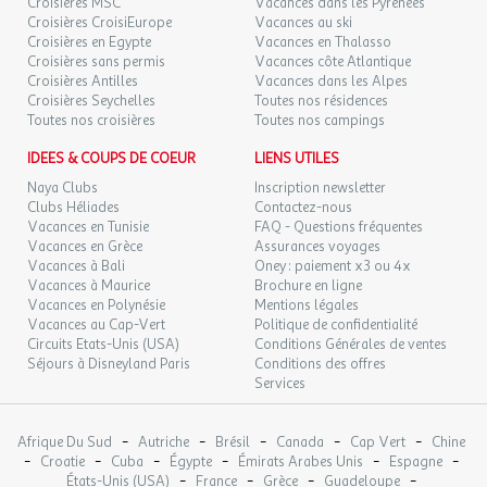
Croisières MSC
Vacances dans les Pyrénées
réfrigérateur, d'une cafetière, d'une bouilloire, d'un grille-pain et
Croisières CroisiEurope
Vacances au ski
VEN.
Croisières en Egypte
Vacances en Thalasso
139 €
d'une télévision.
/hébergement
Retour le
27
Croisières sans permis
Vacances côte Atlantique
29/11/2026
154 €
Cafetière
au lieu de
NOV.
Croisières Antilles
Vacances dans les Alpes
Climatisation
Croisières Seychelles
Toutes nos résidences
Cuisine
SAM.
139 €
Toutes nos croisières
Toutes nos campings
/hébergement
Retour le
28
Grille-pain
30/11/2026
154 €
au lieu de
NOV.
Lave-vaisselle
IDEES & COUPS DE COEUR
LIENS UTILES
Linge de toilette : inclus
Naya Clubs
Inscription newsletter
DIM.
149 €
/hébergement
Retour le
29
Lits faits à l'arrivée : inclus
Clubs Héliades
Contactez-nous
01/12/2026
159 €
au lieu de
NOV.
Micro-ondes
Vacances en Tunisie
FAQ - Questions fréquentes
Vacances en Grèce
Assurances voyages
Nombre de chambres : 0
LUN.
159 €
Vacances à Bali
Oney : paiement x3 ou 4x
/hébergement
Retour le
Nombre de pièces : 1
30
02/12/2026
Vacances à Maurice
Brochure en ligne
171 €
au lieu de
NOV.
Nombre de wc : 1
Vacances en Polynésie
Mentions légales
Nombre Salle de bain : 1
Vacances au Cap-Vert
Politique de confidentialité
déc. 2026
Plaque de cuisson
Circuits Etats-Unis (USA)
Conditions Générales de ventes
Réfrigérateur
Séjours à Disneyland Paris
Conditions des offres
MAR.
159 €
/hébergement
Retour le
Services
01
Sèche serviettes
03/12/2026
177 €
au lieu de
DÉC.
Sèche-cheveux
Surface (m²) : 24
-
-
-
-
-
Afrique Du Sud
Autriche
Brésil
Canada
Cap Vert
Chine
MER.
159 €
Télévision
/hébergement
Retour le
-
-
-
-
-
-
02
Croatie
Cuba
Égypte
Émirats Arabes Unis
Espagne
04/12/2026
177 €
au lieu de
Vaisselle et couverts
-
-
-
-
DÉC.
États-Unis (USA)
France
Grèce
Guadeloupe