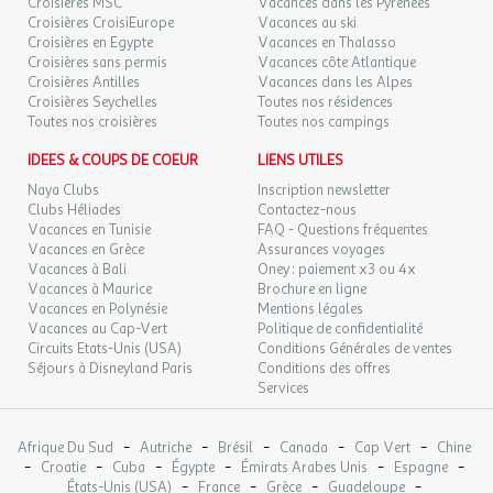
Croisières MSC
Vacances dans les Pyrénées
Croisières CroisiEurope
Vacances au ski
Un véhicule est conseillé, un parking privatif et sécurisé vous est
MER.
Croisières en Egypte
Vacances en Thalasso
2729 €
/hébergement
Retour le
16
réservé
Croisières sans permis
Vacances côte Atlantique
26/09/2026
SEPT.
Croisières Antilles
Vacances dans les Alpes
Croisières Seychelles
Toutes nos résidences
Toutes nos croisières
Toutes nos campings
Une caution de 500 € vous sera demandée. Elle se fera par
empreinte bancaire. Pour cela nous utilisons le service en ligne
IDEES & COUPS DE COEUR
LIENS UTILES
sécurisé Swikly qui vous permettra de déposer votre caution en
Naya Clubs
Inscription newsletter
ligne sans aucun débit ni impact sur votre limite bancaire.
Clubs Héliades
Contactez-nous
Surface (m²) : 20
Vacances en Tunisie
FAQ - Questions fréquentes
Barbecue
Vacances en Grèce
Assurances voyages
Cafetière
Vacances à Bali
Oney : paiement x3 ou 4x
Vacances à Maurice
Brochure en ligne
Réfrigérateur
Vacances en Polynésie
Mentions légales
Accès internet
Vacances au Cap-Vert
Politique de confidentialité
Serviettes
Circuits Etats-Unis (USA)
Conditions Générales de ventes
Parking
Séjours à Disneyland Paris
Conditions des offres
Terrasse
Services
Télévision
Chauffage
-
-
-
-
-
Afrique Du Sud
Autriche
Brésil
Canada
Cap Vert
Chine
Detecteur fumée
-
-
-
-
-
-
Croatie
Cuba
Égypte
Émirats Arabes Unis
Espagne
Nombre Salle de bain : 1
-
-
-
-
États-Unis (USA)
France
Grèce
Guadeloupe