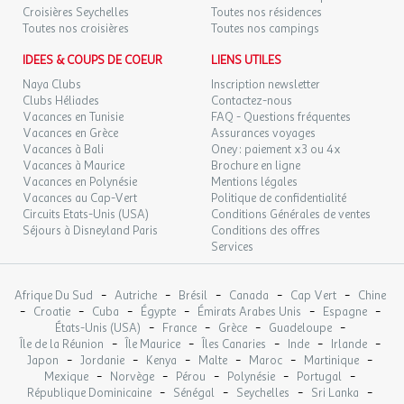
Planétarium www.tourisme67.com
Croisières Seychelles
Toutes nos résidences
Didiland à Morsbronn-les-Bains
SAM.
69 €
Toutes nos croisières
Toutes nos campings
/hébergement
Retour le
17
19/10/2026
OCT.
IDEES & COUPS DE COEUR
LIENS UTILES
Pour les conquérants :
Naya Clubs
Inscription newsletter
Clubs Héliades
Contactez-nous
Vacances en Tunisie
FAQ - Questions fréquentes
Le château du Haut-Koenigsbourg
Vacances en Grèce
Assurances voyages
Le château de Fleckenstein à Lembach www.ot-vallee-sauer.fr
Vacances à Bali
Oney : paiement x3 ou 4x
Nouveau et Vieux Windstein - Schoeneck - Wineck -
Vacances à Maurice
Brochure en ligne
Wasenbourg. www.niederbronn.com
Vacances en Polynésie
Mentions légales
Le château du Lichtenberg à Lichtenberg
Vacances au Cap-Vert
Politique de confidentialité
www.chateaudelichtenberg.com
Circuits Etats-Unis (USA)
Conditions Générales de ventes
Séjours à Disneyland Paris
Conditions des offres
Services
Pour les adeptes de la culture de la mémoire :
Le Mémorial d'Alsace-Moselle à Schirmeck www.memorial-
-
-
-
-
-
Afrique Du Sud
Autriche
Brésil
Canada
Cap Vert
Chine
alsacemoselle.org
-
-
-
-
-
-
Croatie
Cuba
Égypte
Émirats Arabes Unis
Espagne
-
-
-
-
Musée de la Bataille du 6 août 1870 à Woerth www.woerth-en-
États-Unis (USA)
France
Grèce
Guadeloupe
-
-
-
-
-
Île de la Réunion
Île Maurice
Îles Canaries
Inde
Irlande
alsace.com
-
-
-
-
-
-
Japon
Jordanie
Kenya
Malte
Maroc
Martinique
La Citadelle de Bitche
-
-
-
-
-
Mexique
Norvège
Pérou
Polynésie
Portugal
Les ouvrages de la Ligne Maginot www.lignemaginot.com
-
-
-
-
République Dominicaine
Sénégal
Seychelles
Sri Lanka