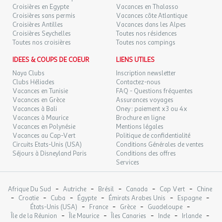
supplément 8€/jour/animal ou 45€/semaine/animal - Nombre
DIM.
Croisières en Egypte
Vacances en Thalasso
169 €
/hébergement
Retour le
20
Croisières sans permis
Vacances côte Atlantique
27/09/2026
d'animaux maximum acceptés par hébergement : 2 - à régler sur
178 €
au lieu de
SEPT.
Croisières Antilles
Vacances dans les Alpes
place
Croisières Seychelles
Toutes nos résidences
Cafetière
LUN.
169 €
Toutes nos croisières
Toutes nos campings
/hébergement
Retour le
21
Caution (en euros) : 480
28/09/2026
178 €
au lieu de
SEPT.
Chauffage
IDEES & COUPS DE COEUR
LIENS UTILES
Congélateur
Naya Clubs
Inscription newsletter
MAR.
169 €
/hébergement
Retour le
Micro-ondes
22
Clubs Héliades
Contactez-nous
29/09/2026
178 €
au lieu de
SEPT.
Nombre de chambres : 3
Vacances en Tunisie
FAQ - Questions fréquentes
Nombre de lit double : 1
Vacances en Grèce
Assurances voyages
MER.
169 €
Vacances à Bali
Oney : paiement x3 ou 4x
Nombre de lit simple : 4
/hébergement
Retour le
23
30/09/2026
Vacances à Maurice
Brochure en ligne
178 €
au lieu de
Nombre de pièces : 4
SEPT.
Vacances en Polynésie
Mentions légales
Nombre de wc : 1
Vacances au Cap-Vert
Politique de confidentialité
Nombre Salle de bain : 1
JEU.
169 €
Circuits Etats-Unis (USA)
Conditions Générales de ventes
/hébergement
Retour le
24
01/10/2026
Parking
178 €
au lieu de
Séjours à Disneyland Paris
Conditions des offres
SEPT.
Plaque de cuisson
Services
Réfrigérateur
VEN.
179 €
/hébergement
Retour le
25
Surface (m²) : 32
02/10/2026
200 €
au lieu de
-
-
-
-
-
Afrique Du Sud
SEPT.
Autriche
Brésil
Canada
Cap Vert
Chine
Télévision
-
-
-
-
-
-
Croatie
Cuba
Égypte
Émirats Arabes Unis
Espagne
Terrasse
-
-
-
-
États-Unis (USA)
France
Grèce
Guadeloupe
SAM.
179 €
/hébergement
Retour le
Vaisselle et couverts.
26
-
-
-
-
-
Île de la Réunion
Île Maurice
Îles Canaries
Inde
Irlande
03/10/2026
200 €
au lieu de