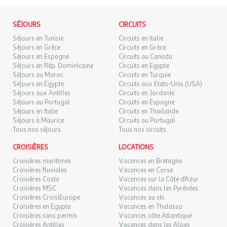
de France, il est impératif de privilégier l'utilisation de pièces
adepte du yoga ou de jeux de société, tout est prévu pour vous
d'identité officielles en cours de validité. Dans le cas contraire,
divertir : terrains de pétanque, concours de volley-ball, séances
l'agence et le voyagiste ne pourraient être considérés comme
SÉJOURS
CIRCUITS
de yoga, ainsi que des raquettes, du mölkky et des jeux de cartes
responsables en cas de refus d'entrée sur le territoire par les
Séjours en Tunisie
Circuits en Italie
à votre disposition.
autorités locales. L'autorisation de sortie du territoire est
Séjours en Grèce
Circuits en Grèce
nécessaire pour tout mineur voyageant sans l'un de ses parents
Séjours en Espagne
Circuits au Canada
Des
aires de jeux extérieures
sont à la disposition des
enfants
,
titulaires de l'autorité parentale.
Séjours en Rép. Dominicaine
Circuits en Egypte
accompagnées de jeux de société et de livres pour leurs moments
Séjours au Maroc
Circuits en Turquie
de détente. Une équipe de professionnels propose également un
Séjours en Egypte
Circuits aux Etats-Unis (USA)
Exactitude des identités :
programme
d'activités
, à découvrir à la réception. Une zone
Séjours aux Antilles
Circuits en Jordanie
Les voyageurs doivent s'assurer de l'exactitude des identités
Séjours au Portugal
Circuits en Espagne
spéciale est réservée aux
adolescents
, pour qu'ils puissent
(noms de famille, nom de naissance, prénom, date de naissance,
Séjours en Italie
Circuits en Thaïlande
s'amuser entre eux en toute tranquillité.
etc.) de chaque participants au voyage.
Séjours à Maurice
Circuits au Portugal
Nous mettons à votre disposition un large choix
d'équipements
:
Tous nos séjours
Tous nos circuits
pagaies, balles de tennis de table, ballons de volley et de football,
jeu de Molkky, boules de pétanque, ainsi que des jeux de cartes et
CROISIÈRES
LOCATIONS
de société.
Croisières maritimes
Vacances en Bretagne
Croisières fluviales
Vacances en Corse
Pour savourer pleinement l'air frais, des tables de pique-nique
Croisières Costa
Vacances sur la Côte d'Azur
sont mises à votre disposition.
Croisières MSC
Vacances dans les Pyrénées
Croisières CroisiEurope
Vacances au ski
Côté
services
, vous avez également la possibilité de louer un
Croisières en Egypte
Vacances en Thalasso
barbecue à l'accueil ou d'utiliser le vôtre.
Croisières sans permis
Vacances côte Atlantique
Nous vous demandons de faire preuve de la plus grande
Croisières Antilles
Vacances dans les Alpes