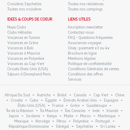
prudence lors de leur utilisation et de vous assurer qu'ils soient
Croisières Seychelles
Toutes nos résidences
complètement éteints après chaque usage. Les barbecues
Toutes nos croisières
Toutes nos campings
électriques sont formellement interdits.
IDEES & COUPS DE COEUR
LIENS UTILES
Le Camping Liberté Verdon s'inscrit dans une démarche
Naya Clubs
Inscription newsletter
d'alimentation
Clubs Héliades
locale
et
durable
. En plus d'offrir un potager
Contactez-nous
Vacances en Tunisie
FAQ - Questions fréquentes
partagé aux campeurs, la démarche responsable se traduit par la
Vacances en Grèce
Assurances voyages
présence d'une supérette de pâtes et de riz en vrac, privilégiant la
Vacances à Bali
Oney : paiement x3 ou 4x
qualité tout en maintenant des prix abordables.
Vacances à Maurice
Brochure en ligne
Le camping vise à encourager l'utilisation responsable des
Vacances en Polynésie
Mentions légales
excédents alimentaires avec le concept des " repas suspendus ".
Vacances au Cap-Vert
Politique de confidentialité
Cette initiative permet aux campeurs qui partent de partager leur
Circuits Etats-Unis (USA)
Conditions Générales de ventes
Séjours à Disneyland Paris
Conditions des offres
surplus avec les nouveaux arrivants, créant ainsi un esprit local
Services
durable.
Cet établissement respecte les recommandations
gouvernementales et fait le maximum pour vous accueillir dans
-
-
-
-
-
Afrique Du Sud
Autriche
Brésil
Canada
Cap Vert
Chine
-
les meilleures conditions. Cependant certaines prestations
-
-
-
-
-
Croatie
Cuba
Égypte
Émirats Arabes Unis
Espagne
-
-
-
-
peuvent être limitées ou indisponibles.
États-Unis (USA)
France
Grèce
Guadeloupe
-
-
-
-
-
Île de la Réunion
Île Maurice
Îles Canaries
Inde
Irlande
-
-
-
-
-
-
Japon
Jordanie
Kenya
Malte
Maroc
Martinique
Mobil-home 3 pièces 5 personnes
-
-
-
-
-
Mexique
Norvège
Pérou
Polynésie
Portugal
-
-
-
-
République Dominicaine
Sénégal
Seychelles
Sri Lanka
Mobil-home 3 pièces 5 personnes avec :