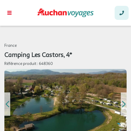
374 €
/hébergement
Retour le
12
13/08/2026
AOÛT
JEU.
297 €
/hébergement
Retour le
13
14/08/2026
AOÛT
VEN.
349 €
/hébergement
Retour le
14
15/08/2026
France
AOÛT
Camping Les Castors, 4*
SAM.
83 €
/hébergement
Retour le
15
Référence produit :
648360
16/08/2026
AOÛT
DIM.
83 €
/hébergement
Retour le
16
17/08/2026
AOÛT
LUN.
83 €
/hébergement
Retour le
17
18/08/2026
AOÛT
MAR.
83 €
/hébergement
Retour le
18
19/08/2026
AOÛT