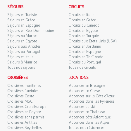
Emplacement : En dehors de l'établissement
l'agence et le voyagiste ne pourraient être considérés comme
SÉJOURS
CIRCUITS
responsables en cas de refus d'entrée sur le territoire par les
Séjours en Tunisie
Circuits en Italie
Etablissement
autorités locales. L'autorisation de sortie du territoire est
Séjours en Grèce
Circuits en Grèce
nécessaire pour tout mineur voyageant sans l'un de ses parents
Les atouts de l'Établissement
Séjours en Espagne
Circuits au Canada
titulaires de l'autorité parentale.
Séjours en Rép. Dominicaine
Circuits en Egypte
Point fort 1 : Camping calme et familial
Séjours au Maroc
Circuits en Turquie
Séjours en Egypte
Circuits aux Etats-Unis (USA)
Point fort 2 : Sur la côte d'Emeraude
Exactitude des identités :
Séjours aux Antilles
Circuits en Jordanie
Point fort 3 : Piscine couverte et chauffée
Les voyageurs doivent s'assurer de l'exactitude des identités
Séjours au Portugal
Circuits en Espagne
(noms de famille, nom de naissance, prénom, date de naissance,
Séjours en Italie
Circuits en Thaïlande
Autres informations
etc.) de chaque participants au voyage.
Séjours à Maurice
Circuits au Portugal
Tous nos séjours
Tous nos circuits
Nombre d'emplacements : 117 emplacements
Nombre d'hébergement : 18 hébergements
CROISIÈRES
LOCATIONS
Croisières maritimes
Vacances en Bretagne
Services
Croisières fluviales
Vacances en Corse
Croisières Costa
Vacances sur la Côte d'Azur
Divers
Croisières MSC
Vacances dans les Pyrénées
Croisières CroisiEurope
Vacances au ski
Connexion wifi : Wifi gratuit dans tout l'établissement
Croisières en Egypte
Vacances en Thalasso
Laverie : Payante
Croisières sans permis
Vacances côte Atlantique
Croisières Antilles
Vacances dans les Alpes
Commerces & Restauration
Croisières Seychelles
Toutes nos résidences