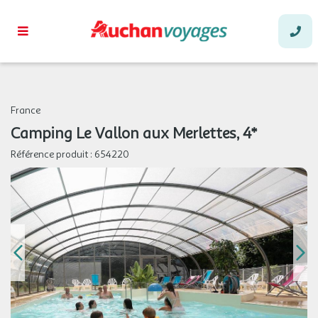
France
Camping Le Vallon aux Merlettes, 4*
Référence produit :
654220
août 2026
DIM.
79 €
/hébergement
Retour le
30
31/08/2026
AOÛT
LUN.
79 €
/hébergement
Retour le
31
01/09/2026
AOÛT
sept. 2026