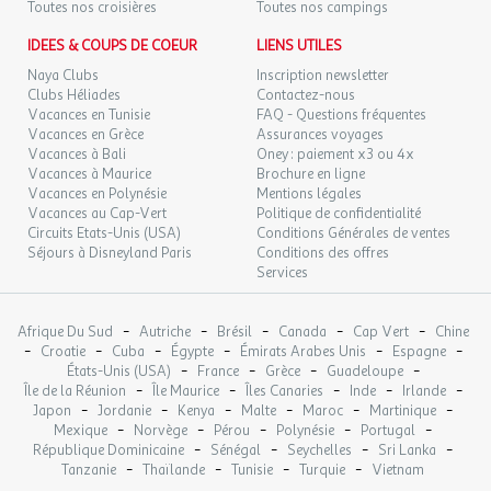
Toutes nos croisières
Toutes nos campings
Commerces
IDEES & COUPS DE COEUR
LIENS UTILES
Dépot de pain
Naya Clubs
Inscription newsletter
Clubs Héliades
Contactez-nous
Animation
Vacances en Tunisie
FAQ - Questions fréquentes
Vacances en Grèce
Assurances voyages
Animations
Vacances à Bali
Oney : paiement x3 ou 4x
Vacances à Maurice
Brochure en ligne
Animation familiale
Vacances en Polynésie
Mentions légales
Dates d'ouverture : Ouvert en juillet et août
Vacances au Cap-Vert
Politique de confidentialité
Prix : Gratuit
Circuits Etats-Unis (USA)
Conditions Générales de ventes
Séjours à Disneyland Paris
Conditions des offres
Club enfant
Services
Dates d'ouverture : Ouvert du 10 juillet au 25 août
Tranche d'âge : De 3 à 10 ans
Prix : Gratuit
-
-
-
-
-
Afrique Du Sud
Autriche
Brésil
Canada
Cap Vert
Chine
-
-
-
-
-
-
Croatie
Cuba
Égypte
Émirats Arabes Unis
Espagne
-
-
-
-
États-Unis (USA)
France
Grèce
Guadeloupe
Restaurants
-
-
-
-
-
Île de la Réunion
Île Maurice
Îles Canaries
Inde
Irlande
-
-
-
-
-
-
Japon
Jordanie
Kenya
Malte
Maroc
Martinique
Snack-bar
-
-
-
-
-
Mexique
Norvège
Pérou
Polynésie
Portugal
Bar
-
-
-
-
République Dominicaine
Sénégal
Seychelles
Sri Lanka
-
-
-
-
Tanzanie
Thaïlande
Tunisie
Turquie
Vietnam