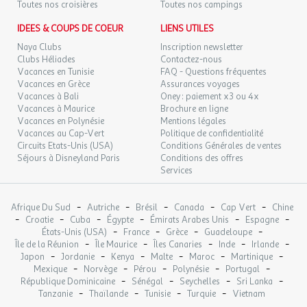
Toutes nos croisières
Toutes nos campings
Dépot de pain
DIM.
80 €
IDEES & COUPS DE COEUR
LIENS UTILES
/hébergement
Retour le
11
Épicerie
12/10/2026
OCT.
Naya Clubs
Inscription newsletter
Clubs Héliades
Contactez-nous
Situation
LUN.
Vacances en Tunisie
FAQ - Questions fréquentes
80 €
/hébergement
Retour le
12
Vacances en Grèce
Assurances voyages
13/10/2026
Comment s'y rendre
OCT.
Vacances à Bali
Oney : paiement x3 ou 4x
Vacances à Maurice
Brochure en ligne
MAR.
80 €
Restaurants
Vacances en Polynésie
Mentions légales
/hébergement
Retour le
13
14/10/2026
Vacances au Cap-Vert
Politique de confidentialité
OCT.
Snack-bar
Circuits Etats-Unis (USA)
Conditions Générales de ventes
Séjours à Disneyland Paris
Café
Conditions des offres
MER.
80 €
/hébergement
Retour le
Services
14
Bar
15/10/2026
OCT.
Mobilhome 4 personnes - Mobil-Home TRIGANO : 2
-
-
-
-
-
Afrique Du Sud
Autriche
Brésil
Canada
Cap Vert
Chine
JEU.
80 €
/hébergement
Retour le
-
Chambres - 4 pers
-
-
-
-
-
15
Croatie
Cuba
Égypte
Émirats Arabes Unis
Espagne
16/10/2026
-
-
-
-
OCT.
États-Unis (USA)
France
Grèce
Guadeloupe
Hébergement
-
-
-
-
-
Île de la Réunion
Île Maurice
Îles Canaries
Inde
Irlande
Surface, composition, chambre(s): la composition, les dimensions
-
-
-
-
-
-
Japon
Jordanie
Kenya
Malte
Maroc
Martinique
VEN.
80 €
/hébergement
Retour le
16
-
-
-
-
-
de l'hébergement et des couchages peuvent varier d'un logement
Mexique
Norvège
Pérou
Polynésie
Portugal
17/10/2026
OCT.
-
-
-
-
République Dominicaine
Sénégal
Seychelles
Sri Lanka
à l'autre. Elles sont données à titre d'exemple et sont non
-
-
-
-
Tanzanie
Thaïlande
Tunisie
Turquie
Vietnam
contractuelles.
SAM.