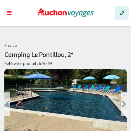
93 €
/hébergement
Retour le
08
09/09/2026
SEPT.
MER.
93 €
/hébergement
Retour le
09
10/09/2026
SEPT.
JEU.
93 €
/hébergement
Retour le
10
11/09/2026
France
SEPT.
Camping Le Pontillou, 2*
VEN.
93 €
/hébergement
Retour le
11
Référence produit :
674559
12/09/2026
SEPT.
SAM.
93 €
/hébergement
Retour le
12
13/09/2026
SEPT.
DIM.
93 €
/hébergement
Retour le
13
14/09/2026
SEPT.
LUN.
93 €
/hébergement
Retour le
14
15/09/2026
SEPT.