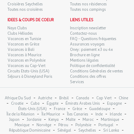
Animaux Admis : Animaux : acceptés sous conditions
/hébergement
12
14/09/2026
Croisières Seychelles
Toutes nos résidences
Surface (m²) : 16
SEPT.
Toutes nos croisières
Toutes nos campings
Nombre de chambres : 2
DIM.
Cuisine : 1
89 €
IDEES & COUPS DE COEUR
LIENS UTILES
/hébergement
Retour le
13
15/09/2026
Barbecue : fourni
SEPT.
Naya Clubs
Inscription newsletter
Nombre Salle de bain : 0
Clubs Héliades
Contactez-nous
Terrasse
LUN.
Vacances en Tunisie
FAQ - Questions fréquentes
89 €
/hébergement
Retour le
14
Cafetière : 1
Vacances en Grèce
Assurances voyages
16/09/2026
SEPT.
Vacances à Bali
Oney : paiement x3 ou 4x
Nombre de pièces : 2
Vacances à Maurice
Brochure en ligne
Plaque de cuisson : 1
MAR.
89 €
Vacances en Polynésie
Mentions légales
/hébergement
Retour le
15
Réfrigérateur : 1
17/09/2026
Vacances au Cap-Vert
Politique de confidentialité
SEPT.
Electricité
Circuits Etats-Unis (USA)
Conditions Générales de ventes
Logement non fumeur
Séjours à Disneyland Paris
Conditions des offres
MER.
89 €
Vue : campagne , rivière
/hébergement
Retour le
Services
16
18/09/2026
Vaisselle et couverts
SEPT.
Etendoir à linge
-
-
-
-
-
Afrique Du Sud
Autriche
Brésil
Canada
Cap Vert
Chine
JEU.
89 €
Parasol
/hébergement
Retour le
-
-
-
-
-
-
17
Croatie
Cuba
Égypte
Émirats Arabes Unis
Espagne
19/09/2026
Parking
-
-
-
-
SEPT.
États-Unis (USA)
France
Grèce
Guadeloupe
Ancienneté : 2018
-
-
-
-
-
Île de la Réunion
Île Maurice
Îles Canaries
Inde
Irlande
-
-
-
-
-
-
Grille-pain : 1
Japon
Jordanie
Kenya
Malte
Maroc
Martinique
VEN.
89 €
/hébergement
Retour le
18
-
-
-
-
-
Mexique
Norvège
Pérou
Polynésie
Portugal
Table extérieure.
20/09/2026
SEPT.
-
-
-
-
République Dominicaine
Sénégal
Seychelles
Sri Lanka