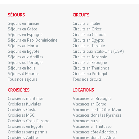
de France, il est impératif de privilégier l'utilisation de pièces
Périgueux Bordeaux jusqu'à Thenon, puis prendre la D68
d'identité officielles en cours de validité. Dans le cas contraire,
DIM.
89 €
direction Ajat, Cubjac puis LE CHANGE
/hébergement
Retour le
06
l'agence et le voyagiste ne pourraient être considérés comme
SÉJOURS
CIRCUITS
08/09/2026
De Limoges par la N21, continuez jusqu'à Sarliac sur l'Isle, et
SEPT.
responsables en cas de refus d'entrée sur le territoire par les
Séjours en Tunisie
Circuits en Italie
après Sarliac au lieu dit LAURIERE prendre à gauche et continuez
autorités locales. L'autorisation de sortie du territoire est
Séjours en Grèce
Circuits en Grèce
LUN.
tout droit jusqu'à Cubjac, à la carriere prendre à droite, le
89 €
nécessaire pour tout mineur voyageant sans l'un de ses parents
/hébergement
Retour le
Séjours en Espagne
07
Circuits au Canada
09/09/2026
camping sera à 3mn sur la gauche.
titulaires de l'autorité parentale.
Séjours en Rép. Dominicaine
SEPT.
Circuits en Egypte
Séjours au Maroc
Circuits en Turquie
Séjours en Egypte
Circuits aux Etats-Unis (USA)
MAR.
89 €
Exactitude des identités :
/hébergement
Retour le
08
Séjours aux Antilles
Circuits en Jordanie
Cet établissement respecte les recommandations
10/09/2026
Les voyageurs doivent s'assurer de l'exactitude des identités
SEPT.
Séjours au Portugal
Circuits en Espagne
gouvernementales et fait le maximum pour vous accueillir dans
(noms de famille, nom de naissance, prénom, date de naissance,
Séjours en Italie
Circuits en Thaïlande
les meilleures conditions. Cependant certaines prestations
etc.) de chaque participants au voyage.
MER.
Séjours à Maurice
Circuits au Portugal
89 €
/hébergement
Retour le
09
peuvent être limitées ou indisponibles.
Tous nos séjours
Tous nos circuits
11/09/2026
SEPT.
CROISIÈRES
LOCATIONS
BENGALI toilé sans sanitaires pour 5 personnes 5
JEU.
89 €
/hébergement
Retour le
personnes
10
Croisières maritimes
Vacances en Bretagne
12/09/2026
SEPT.
Croisières fluviales
Vacances en Corse
Bengali tout équipé pour 5 personnes, 2 chambres avec vrais lits,
Croisières Costa
Vacances sur la Côte d'Azur
réfigérateur-congélateur, plaque 2 feux gaz, vaisselle,cafetière
Croisières MSC
Vacances dans les Pyrénées
VEN.
89 €
/hébergement
Retour le
11
Croisières CroisiEurope
Vacances au ski
filtre,et rangements
13/09/2026
SEPT.
Croisières en Egypte
Vacances en Thalasso
Croisières sans permis
Vacances côte Atlantique
SAM.
89 €
Croisières Antilles
Vacances dans les Alpes
Retour le