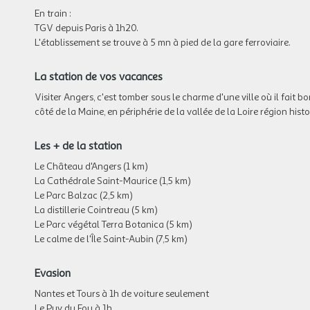
En train
:
TGV depuis Paris à 1h20.
L'établissement se trouve à 5 mn à pied de la gare ferroviaire.
La station de vos vacances
Visiter Angers, c'est tomber sous le charme d'une ville où il fait b
côté de la Maine, en périphérie de la vallée de la Loire région his
Les + de la station
Le Château d'Angers (1 km)
La Cathédrale Saint-Maurice (1,5 km)
Le Parc Balzac (2,5 km)
La distillerie Cointreau (5 km)
Le Parc végétal Terra Botanica (5 km)
Le calme de l'Île Saint-Aubin (7,5 km)
Evasion
Nantes et Tours à 1h de voiture seulement
Le Puy du Fou à 1h