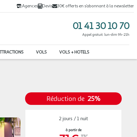
Agences
Devis
30€ offerts en s’abonnant à la newsletter
01 41 30 10 70
Appel gratuit. lun-dim 9h-21h
ATTRACTIONS
VOLS
VOLS + HOTELS
Réduction de
25%
2 jours / 1 nuit
à partir de
TTC