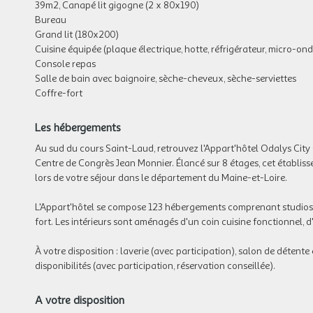
39m2, Canapé lit gigogne (2 x 80x190)
Bureau
Grand lit (180x200)
Cuisine équipée (plaque électrique, hotte, réfrigérateur, micro-ondes
Console repas
Salle de bain avec baignoire, sèche-cheveux, sèche-serviettes
Coffre-fort
Les hébergements
Au sud du cours Saint-Laud, retrouvez l'Appart'hôtel Odalys City
Centre de Congrès Jean Monnier. Élancé sur 8 étages, cet établiss
lors de votre séjour dans le département du Maine-et-Loire.
L'Appart'hôtel se compose 123 hébergements comprenant studios e
fort. Les intérieurs sont aménagés d'un coin cuisine fonctionnel, 
À votre disposition : laverie (avec participation), salon de détente
disponibilités (avec participation, réservation conseillée).
A votre disposition