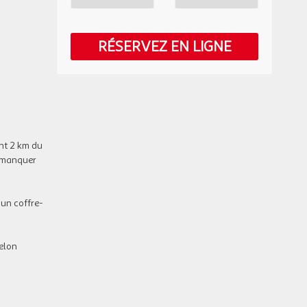
JEU.
115 €
/hébergement
Retour le
05
06/11/2026
144 €
au lieu de
NOV.
RÉSERVEZ EN LIGNE
VEN.
80 €
/hébergement
Retour le
06
07/11/2026
100 €
au lieu de
NOV.
SAM.
80 €
/hébergement
Retour le
07
08/11/2026
100 €
au lieu de
NOV.
ent 2 km du
DIM.
76 €
s manquer
/hébergement
Retour le
08
09/11/2026
95 €
au lieu de
NOV.
un coffre-
LUN.
96 €
/hébergement
Retour le
09
10/11/2026
120 €
au lieu de
NOV.
selon
MAR.
99 €
/hébergement
Retour le
10
11/11/2026
124 €
au lieu de
NOV.
MER.
99 €
/hébergement
Retour le
11