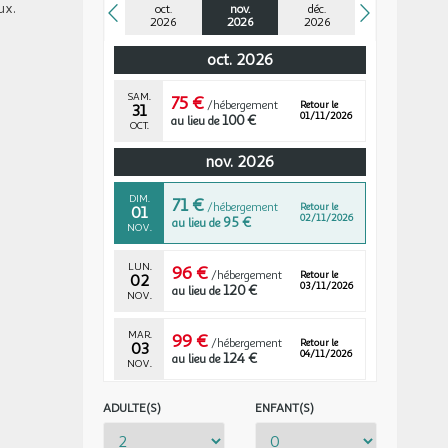
ux.
oct.
nov.
déc.
2026
2026
2026
oct. 2026
SAM.
75 €
/hébergement
Retour le
31
01/11/2026
100 €
au lieu de
OCT.
nov. 2026
DIM.
71 €
/hébergement
Retour le
01
02/11/2026
95 €
au lieu de
NOV.
LUN.
96 €
/hébergement
Retour le
02
03/11/2026
120 €
au lieu de
NOV.
MAR.
99 €
/hébergement
Retour le
03
04/11/2026
124 €
au lieu de
NOV.
MER.
115 €
ADULTE(S)
ENFANT(S)
/hébergement
Retour le
04
05/11/2026
144 €
au lieu de
NOV.