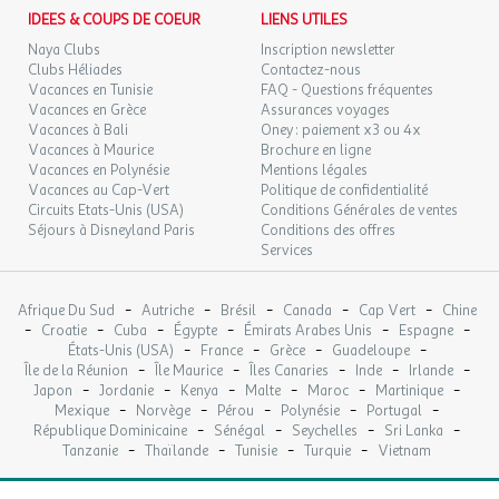
LUN.
209 €
IDEES & COUPS DE COEUR
LIENS UTILES
Plaque de cuisson
/hébergement
Retour le
14
17/09/2026
Salon de jardin
SEPT.
Naya Clubs
Inscription newsletter
Surface (m²) : 17
Clubs Héliades
Contactez-nous
MAR.
Vacances en Tunisie
FAQ - Questions fréquentes
209 €
Terrasse.
/hébergement
Retour le
15
Vacances en Grèce
Assurances voyages
18/09/2026
SEPT.
Vacances à Bali
Oney : paiement x3 ou 4x
Mobil-home 6 Personnes
Vacances à Maurice
Brochure en ligne
MER.
209 €
Vacances en Polynésie
Mentions légales
/hébergement
Retour le
16
Séjour avec un coin cuisine équipé.
19/09/2026
Vacances au Cap-Vert
Politique de confidentialité
SEPT.
1 chambre avec 1 lit double 140
Circuits Etats-Unis (USA)
Conditions Générales de ventes
Séjours à Disneyland Paris
Conditions des offres
1 chambre avec 2 lits simples
JEU.
209 €
/hébergement
Retour le
Services
17
1 chambre avec 1 lit double 120 cm.
20/09/2026
SEPT.
Salle de douche.
Terrasse privée couverte avec salon de jardin.
-
-
-
-
-
Afrique Du Sud
Autriche
Brésil
Canada
Cap Vert
Chine
VEN.
209 €
/hébergement
Retour le
-
-
-
-
-
-
18
Croatie
Cuba
Égypte
Émirats Arabes Unis
Espagne
21/09/2026
-
-
-
-
SEPT.
États-Unis (USA)
France
Grèce
Guadeloupe
-
-
-
-
-
Île de la Réunion
Île Maurice
Îles Canaries
Inde
Irlande
Le mobil home est équipé de plaques de cuisson, d'un
-
-
-
-
-
-
Japon
Jordanie
Kenya
Malte
Maroc
Martinique
SAM.
209 €
/hébergement
Retour le
19
-
-
-
-
-
réfrigérateur, d'un micro-ondes, d'une cafetière et d'un salon de
Mexique
Norvège
Pérou
Polynésie
Portugal
22/09/2026
SEPT.
-
-
-
-
République Dominicaine
Sénégal
Seychelles
Sri Lanka
jardin sur la terrasse.
-
-
-
-
Tanzanie
Thaïlande
Tunisie
Turquie
Vietnam
Cafetière
DIM.
209 €
/hébergement
Retour le
20
Cuisine
23/09/2026
SEPT.