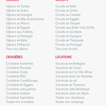
SÉJOURS
CIRCUITS
10/09/2026
SEPT.
gouvernementales et fait le maximum pour vous accueillir dans
Séjours en Tunisie
Circuits en Italie
les meilleures conditions. Cependant certaines prestations
Séjours en Grèce
Circuits en Grèce
MAR.
209 €
peuvent être limitées ou indisponibles.
/hébergement
Retour le
Séjours en Espagne
08
Circuits au Canada
11/09/2026
Séjours en Rép. Dominicaine
SEPT.
Circuits en Egypte
Séjours au Maroc
Circuits en Turquie
Tente Maori 4 Personnes
Séjours en Egypte
Circuits aux Etats-Unis (USA)
MER.
209 €
/hébergement
Retour le
09
Séjours aux Antilles
Circuits en Jordanie
Séjour avec 2 couchages.
12/09/2026
SEPT.
Séjours au Portugal
Circuits en Espagne
Coin cuisine.
Séjours en Italie
Circuits en Thaïlande
Chambre avec lit double.
JEU.
Séjours à Maurice
Circuits au Portugal
209 €
/hébergement
Retour le
10
Terrasse.
Tous nos séjours
Tous nos circuits
13/09/2026
SEPT.
A noter : cet hébergement ne dispose pas de sanitaires. Des
CROISIÈRES
LOCATIONS
VEN.
sanitaires collectifs sont disponibles.
209 €
/hébergement
Retour le
11
Croisières maritimes
Vacances en Bretagne
14/09/2026
SEPT.
Croisières fluviales
Vacances en Corse
L'hébergement est équipé d'un micro-ondes, d'une cafetière, de
Croisières Costa
Vacances sur la Côte d'Azur
plaques de cuisson et d'un salon de jardin sur la terrasse.
Croisières MSC
Vacances dans les Pyrénées
SAM.
209 €
/hébergement
Retour le
12
Croisières CroisiEurope
Vacances au ski
Cafetière
15/09/2026
SEPT.
Croisières en Egypte
Vacances en Thalasso
Micro-ondes
Croisières sans permis
Vacances côte Atlantique
Nombre de chambres : 1
DIM.
209 €
Croisières Antilles
Vacances dans les Alpes
/hébergement
Retour le
13
Nombre de lit double : 1
16/09/2026
Croisières Seychelles
Toutes nos résidences
SEPT.
Nombre de pièces : 2
Toutes nos croisières
Toutes nos campings
Nombre Salle de bain : 0