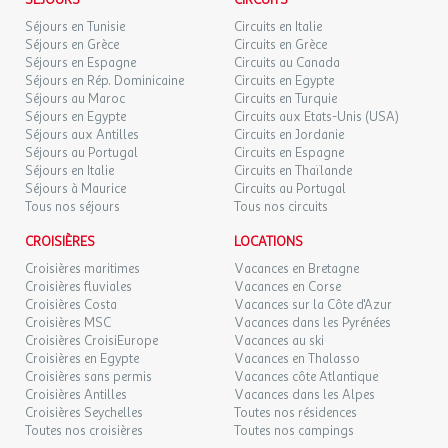
SÉJOURS
CIRCUITS
08/09/2026
SEPT.
Personnes maximum : 2
Séjours en Tunisie
Circuits en Italie
Enfant / Bébé
Séjours en Grèce
Circuits en Grèce
LUN.
109 €
Lit bébé : 1
/hébergement
Retour le
Séjours en Espagne
07
Circuits au Canada
09/09/2026
Séjours en Rép. Dominicaine
SEPT.
en supplément
Circuits en Egypte
Séjours au Maroc
Circuits en Turquie
sur demande
Séjours en Egypte
Circuits aux Etats-Unis (USA)
MAR.
109 €
Lit enfant : 0
/hébergement
Retour le
08
Séjours aux Antilles
Circuits en Jordanie
10/09/2026
Literie
SEPT.
Séjours au Portugal
Circuits en Espagne
Literie adaptée au nombre de personnes
Séjours en Italie
Circuits en Thaïlande
Oreillers : fourni
MER.
Séjours à Maurice
Circuits au Portugal
109 €
/hébergement
Retour le
09
Tous nos séjours
Couvertures : fourni
Tous nos circuits
11/09/2026
SEPT.
Protège-matelas
CROISIÈRES
LOCATIONS
Draps : non fourni
JEU.
109 €
/hébergement
Retour le
10
Croisières maritimes
Vacances en Bretagne
Cuisine
12/09/2026
SEPT.
Croisières fluviales
Vacances en Corse
Cuisine : 1
Croisières Costa
Vacances sur la Côte d'Azur
vaisselle/couverts adaptés au nombre de
Croisières MSC
Vacances dans les Pyrénées
VEN.
109 €
/hébergement
Retour le
personnes
11
Croisières CroisiEurope
Vacances au ski
13/09/2026
SEPT.
Equipements de cuisine
Croisières en Egypte
Vacances en Thalasso
Eau froide
Croisières sans permis
Vacances côte Atlantique
SAM.
109 €
Croisières Antilles
Vacances dans les Alpes
Eau chaude
/hébergement
Retour le
12
14/09/2026
Croisières Seychelles
Toutes nos résidences
Evier : 1
SEPT.
Toutes nos croisières
Toutes nos campings
Plaques de cuisson : 4 feux : 1