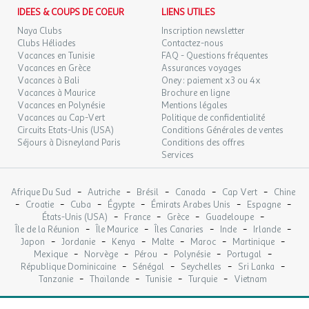
Micro-onde : 1
DIM.
109 €
IDEES & COUPS DE COEUR
LIENS UTILES
/hébergement
Retour le
13
15/09/2026
Cafetière : 1
SEPT.
Naya Clubs
Inscription newsletter
Hotte aspirante : 1
Clubs Héliades
Contactez-nous
Réfrigérateur : 1
LUN.
Vacances en Tunisie
FAQ - Questions fréquentes
109 €
/hébergement
Retour le
14
Freezer : 1
Vacances en Grèce
Assurances voyages
16/09/2026
SEPT.
Cafetière électrique : 1
Vacances à Bali
Oney : paiement x3 ou 4x
Vacances à Maurice
Brochure en ligne
dans séjour
MAR.
109 €
Vacances en Polynésie
Mentions légales
/hébergement
Retour le
Sanitaires
15
17/09/2026
Vacances au Cap-Vert
Politique de confidentialité
SEPT.
Salle(s) de bain : 1
Circuits Etats-Unis (USA)
Conditions Générales de ventes
Privative
Séjours à Disneyland Paris
Conditions des offres
MER.
109 €
Douche
/hébergement
Retour le
Services
16
18/09/2026
Lavabo
SEPT.
Sèche cheveux
-
-
-
-
-
Afrique Du Sud
Autriche
Brésil
Canada
Cap Vert
Chine
JEU.
sur demande
109 €
/hébergement
Retour le
-
-
-
-
-
-
17
Croatie
Cuba
Égypte
Émirats Arabes Unis
Espagne
19/09/2026
Linge de bains : non fourni
-
-
-
-
SEPT.
États-Unis (USA)
France
Grèce
Guadeloupe
WC : 1
-
-
-
-
-
Île de la Réunion
Île Maurice
Îles Canaries
Inde
Irlande
séparé de la salle de bain
-
-
-
-
-
-
Japon
Jordanie
Kenya
Malte
Maroc
Martinique
VEN.
109 €
/hébergement
Retour le
18
-
-
-
-
-
dans la salle de bains
Mexique
Norvège
Pérou
Polynésie
Portugal
20/09/2026
SEPT.
-
-
-
-
République Dominicaine
Sénégal
Seychelles
Sri Lanka
Equipement intérieur
-
-
-
-
Tanzanie
Thaïlande
Tunisie
Turquie
Vietnam
Installation thermique
SAM.
109 €
/hébergement
Retour le
19
Chauffage
21/09/2026
SEPT.