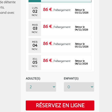
de détente
ts,
LUN.
86 €
/hébergement
Retour le
02
rmand avec
03/11/2026
NOV.
MAR.
86 €
/hébergement
Retour le
03
04/11/2026
NOV.
MER.
86 €
/hébergement
Retour le
04
05/11/2026
NOV.
JEU.
86 €
/hébergement
Retour le
05
06/11/2026
NOV.
VEN.
86 €
/hébergement
Retour le
ADULTE(S)
ENFANT(S)
06
07/11/2026
NOV.
SAM.
104 €
/hébergement
Retour le
07
08/11/2026
NOV.
RÉSERVEZ EN LIGNE
DIM.
86 €
Retour le