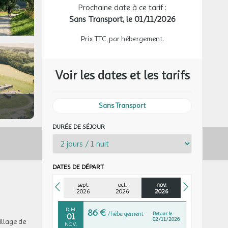
Prochaine date à ce tarif :
Sans Transport,
le 01/11/2026
MAR.
99 €
/hébergement
Retour le
27
28/10/2026
OCT.
Prix TTC, par hébergement.
MER.
99 €
/hébergement
Retour le
28
29/10/2026
OCT.
Voir les dates et les tarifs
JEU.
99 €
/hébergement
Retour le
29
30/10/2026
OCT.
Sans Transport
VEN.
108 €
DURÉE DE SÉJOUR
/hébergement
Retour le
30
31/10/2026
OCT.
SAM.
104 €
/hébergement
Retour le
31
DATES DE DÉPART
01/11/2026
OCT.
sept.
oct.
nov.
nov. 2026
2026
2026
2026
DIM.
86 €
/hébergement
Retour le
01
02/11/2026
illage de
NOV.