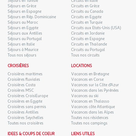
Séjours en Tunisie
Circuits en Italie
travaux de maintenance en vigueur lors de votre séjour.
Séjours en Grèce
Circuits en Grèce
Plans d'eau
Séjours en Espagne
Circuits au Canada
Séjours en Rép. Dominicaine
Circuits en Egypte
Mer
Séjours au Maroc
Circuits en Turquie
Accès direct : Accès direct
Séjours en Egypte
Circuits aux Etats-Unis (USA)
Baignade autorisée : Baignade autorisée
Séjours aux Antilles
Circuits en Jordanie
Type de plage : plage de sable
Séjours au Portugal
Circuits en Espagne
Séjours en Italie
Circuits en Thaïlande
Séjours à Maurice
Circuits au Portugal
Sports & Loisirs
Tous nos séjours
Tous nos circuits
Sports
CROISIÈRES
LOCATIONS
Aire de fitness extérieure
Croisières maritimes
Vacances en Bretagne
Dates d'ouverture : Ouvert toute la saison
Croisières fluviales
Vacances en Corse
Croisières Costa
Prix : Payant
Vacances sur la Côte d'Azur
Croisières MSC
Vacances dans les Pyrénées
Tennis de table
Croisières CroisiEurope
Vacances au ski
Dates d'ouverture : Ouvert toute la saison
Croisières en Egypte
Vacances en Thalasso
Prix : Gratuit
Croisières sans permis
Vacances côte Atlantique
Pétanque
Croisières Antilles
Vacances dans les Alpes
Dates d'ouverture : Ouvert toute la saison
Croisières Seychelles
Toutes nos résidences
Toutes nos croisières
Prix : Gratuit
Toutes nos campings
Terrain multi-sport
IDEES & COUPS DE COEUR
LIENS UTILES