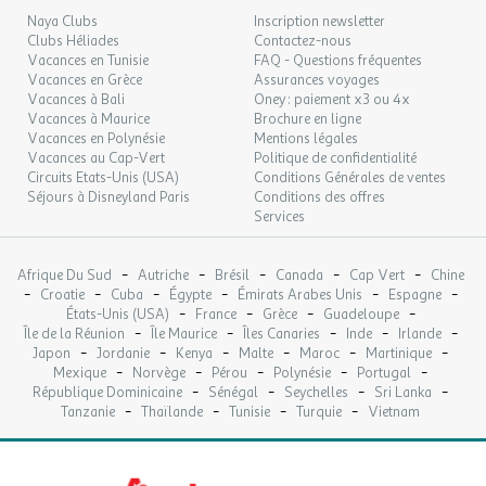
Dates d'ouverture : Ouvert toute la saison
Naya Clubs
Inscription newsletter
Prix : Gratuit
Clubs Héliades
Contactez-nous
Jeux :
Vacances en Tunisie
FAQ - Questions fréquentes
Vacances en Grèce
Assurances voyages
Aire de jeux pour enfants
Vacances à Bali
Oney : paiement x3 ou 4x
Vacances à Maurice
Brochure en ligne
Dates d'ouverture : Ouvert toute la saison
Vacances en Polynésie
Mentions légales
Prix : Gratuit
Vacances au Cap-Vert
Politique de confidentialité
Circuits Etats-Unis (USA)
Conditions Générales de ventes
Infos supplémentaires sports et loisirs :
Activités à disposition :
Séjours à Disneyland Paris
Conditions des offres
l'incontournable terrain de pétanque, rénové pour cette saison
Services
2024 (prêt de boules), tables de ping-pong (prêt de raquettes et
balles), terrain multisports pour une bonne partie de basket-ball
-
-
-
-
-
ou de football (prêt de ballon) ou terrain de tennis. Les plus petits
Afrique Du Sud
Autriche
Brésil
Canada
Cap Vert
Chine
-
-
-
-
-
-
Croatie
Cuba
Égypte
Émirats Arabes Unis
Espagne
peuvent retrouver leurs copains sur l'aire de jeux avec toboggan.
-
-
-
-
États-Unis (USA)
France
Grèce
Guadeloupe
Certaines activités peuvent être ponctuellement indisponibles, en
-
-
-
-
-
Île de la Réunion
Île Maurice
Îles Canaries
Inde
Irlande
fonction de la météo et des conditions sanitaires officielles en
-
-
-
-
-
-
Japon
Jordanie
Kenya
Malte
Maroc
Martinique
vigueur lors de votre séjour. À proximité Proximité plage : Accès
-
-
-
-
-
Mexique
Norvège
Pérou
Polynésie
Portugal
direct à la plage du Bile - Plage non surveillée (chiens interdits en
-
-
-
-
République Dominicaine
Sénégal
Seychelles
Sri Lanka
-
-
-
-
juillet/août) - Baignade possible selon marées Centres-villes
Tanzanie
Thaïlande
Tunisie
Turquie
Vietnam
proches : Pénestin à 5,6 km Arzal à 13 km Assérac, Ambon à 10 km
La Roche-Bernard à 17 km La Turballe à 25 km Saint Nazaire à 45
km Vannes à 52,5 km Lorient à 73 km Borne de recharge pour