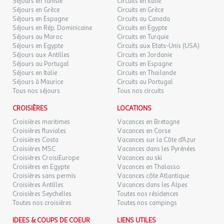
Séjours en Tunisie
Circuits en Italie
Séjours en Grèce
Circuits en Grèce
Sports nautiques
Séjours en Espagne
Circuits au Canada
Séjours en Rép. Dominicaine
Kayak
Circuits en Egypte
Séjours au Maroc
Circuits en Turquie
Emplacement : En dehors de l'établissement
Séjours en Egypte
Circuits aux Etats-Unis (USA)
Kayak
Séjours aux Antilles
Circuits en Jordanie
Dates d'ouverture : Ouvert en juillet et août
Séjours au Portugal
Circuits en Espagne
Séjours en Italie
Circuits en Thaïlande
Jeux :
Séjours à Maurice
Circuits au Portugal
Tous nos séjours
Tous nos circuits
Trampoline
Dates d'ouverture : Ouvert toute la saison
CROISIÈRES
LOCATIONS
Prix : Gratuit
Croisières maritimes
Vacances en Bretagne
Aire de jeux pour enfants
Croisières fluviales
Vacances en Corse
Dates d'ouverture : Ouvert toute la saison
Croisières Costa
Vacances sur la Côte d'Azur
Prix : Gratuit
Croisières MSC
Vacances dans les Pyrénées
Croisières CroisiEurope
Vacances au ski
Infos supplémentaires sports et loisirs :
Prêt de ballon de foot,
Croisières en Egypte
Vacances en Thalasso
volley, boules de pétanque, raquettes de ping pong
Croisières sans permis
Vacances côte Atlantique
Croisières Antilles
Vacances dans les Alpes
Croisières Seychelles
Toutes nos résidences
Santé et Bien-être
Toutes nos croisières
Toutes nos campings
Établissements de bien-être/spa
IDEES & COUPS DE COEUR
LIENS UTILES