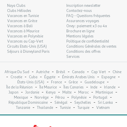
Espace bien-être
Naya Clubs
Inscription newsletter
Distance : 20km
Clubs Héliades
Contactez-nous
Vacances en Tunisie
FAQ - Questions fréquentes
Emplacement : En dehors de l'établissement
Vacances en Grèce
Assurances voyages
Prix : Payant
Vacances à Bali
Oney : paiement x3 ou 4x
Vacances à Maurice
Brochure en ligne
Etablissement
Vacances en Polynésie
Mentions légales
Vacances au Cap-Vert
Politique de confidentialité
Les atouts de l'Établissement
Circuits Etats-Unis (USA)
Conditions Générales de ventes
Séjours à Disneyland Paris
Conditions des offres
Point fort 1 : Camping convivial et chaleureux. avec
Services
piscines et toboggans aquatiques, animations et
restauration en haute saison
-
-
-
-
-
Afrique Du Sud
Autriche
Brésil
Canada
Cap Vert
Chine
Point fort 2 : Situé à proximité de la rivière « la Loue »,
-
-
-
-
-
-
Croatie
Cuba
Égypte
Émirats Arabes Unis
Espagne
descente en canoé et baignade. Forets, cascades, grottes
-
-
-
-
États-Unis (USA)
France
Grèce
Guadeloupe
et circuits à proximité
-
-
-
-
-
Île de la Réunion
Île Maurice
Îles Canaries
Inde
Irlande
Point fort 3 : Situé à 12 km d'Arbois (capitale des vins du
-
-
-
-
-
-
Japon
Jordanie
Kenya
Malte
Maroc
Martinique
Jura), 20 km de Dole, 50 km de Besançon et 70 de Dijon
-
-
-
-
-
Mexique
Norvège
Pérou
Polynésie
Portugal
-
-
-
-
République Dominicaine
Sénégal
Seychelles
Sri Lanka
Autres informations
-
-
-
-
Tanzanie
Thaïlande
Tunisie
Turquie
Vietnam
Nombre d'emplacements : 97 emplacements
Nombre d'hébergement : 32 hébergements