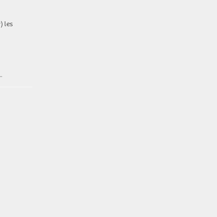
) les
.