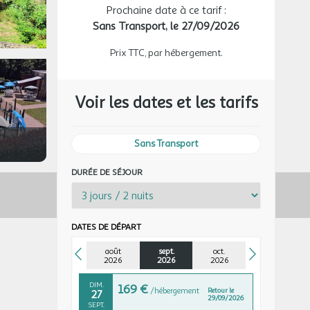
MAR.
189 €
Prochaine date à ce tarif :
/hébergement
Retour le
15
17/09/2026
SEPT.
Sans Transport,
le 27/09/2026
MER.
189 €
Prix TTC, par hébergement.
/hébergement
Retour le
16
18/09/2026
SEPT.
Voir les dates et les tarifs
DIM.
189 €
/hébergement
Retour le
20
22/09/2026
SEPT.
Sans Transport
LUN.
189 €
/hébergement
Retour le
21
23/09/2026
SEPT.
DURÉE DE SÉJOUR
MAR.
189 €
/hébergement
Retour le
22
24/09/2026
SEPT.
DATES DE DÉPART
MER.
189 €
/hébergement
Retour le
23
août
sept.
25/09/2026
oct.
SEPT.
2026
2026
2026
DIM.
169 €
/hébergement
Retour le
27
29/09/2026
SEPT.