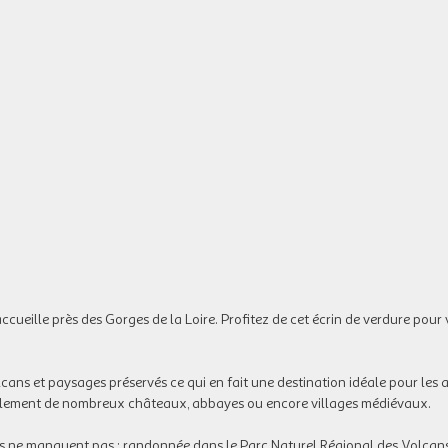
ccueille près des Gorges de la Loire. Profitez de cet écrin de verdure pour
olcans et paysages préservés ce qui en fait une destination idéale pour le
 également de nombreux châteaux, abbayes ou encore villages médiévaux.
és ne manquent pas : randonnée dans le Parc Naturel Régional des Volcan