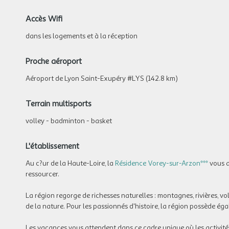
Accès Wifi
dans les logements et à la réception
Proche aéroport
Aéroport de Lyon Saint-Exupéry #LYS (142.8 km)
Terrain multisports
volley - badminton - basket
L'établissement
Au c?ur de la Haute-Loire, la
Résidence Vorey-sur-Arzon***
vous a
ressourcer.
La région regorge de richesses naturelles : montagnes, rivières, v
de la nature. Pour les passionnés d'histoire, la région possède
Les vacances vous attendent dans ce cadre unique où les activit