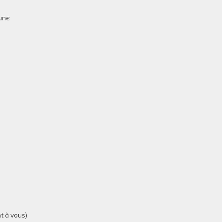
'une
t à vous),