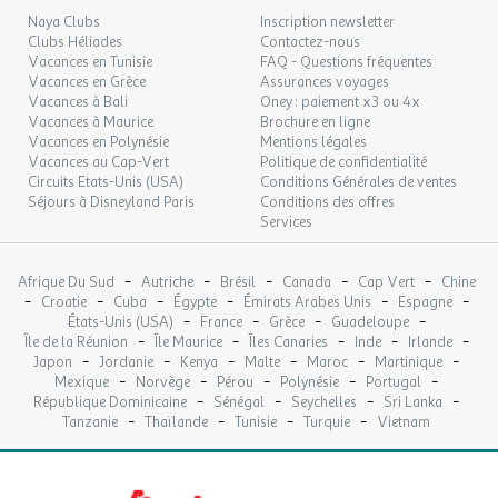
Jeux
Naya Clubs
Inscription newsletter
Clubs Héliades
Contactez-nous
Infos supplémentaires sports et loisirs :
Terrain de foot et basket à
Vacances en Tunisie
FAQ - Questions fréquentes
200m
Vacances en Grèce
Assurances voyages
Loisirs
Vacances à Bali
Oney : paiement x3 ou 4x
Vacances à Maurice
Brochure en ligne
Cinéma
Vacances en Polynésie
Mentions légales
Distance : 6km
Vacances au Cap-Vert
Politique de confidentialité
Emplacement : En dehors de l'établissement
Circuits Etats-Unis (USA)
Conditions Générales de ventes
Séjours à Disneyland Paris
Nom : Cinéma de Rosières
Conditions des offres
Services
Loisir
Distance : 7km
Emplacement : En dehors de l'établissement
-
-
-
-
-
Afrique Du Sud
Autriche
Brésil
Canada
Cap Vert
Chine
Nom : Complexe aquatique de Labachère
-
-
-
-
-
-
Croatie
Cuba
Égypte
Émirats Arabes Unis
Espagne
Description : Toboggan, Spa, Sauna, Hammam et
-
-
-
-
États-Unis (USA)
France
Grèce
Guadeloupe
-
-
-
-
-
Île de la Réunion
massage
Île Maurice
Îles Canaries
Inde
Irlande
-
-
-
-
-
-
Japon
Jordanie
Kenya
Malte
Maroc
Martinique
Loisir
-
-
-
-
-
Mexique
Norvège
Pérou
Polynésie
Portugal
Dates d'ouverture : Ouvert toute la saison
-
-
-
-
République Dominicaine
Sénégal
Seychelles
Sri Lanka
Description : Volley
-
-
-
-
Tanzanie
Thaïlande
Tunisie
Turquie
Vietnam
Prix : Gratuit
Santé et Bien-être