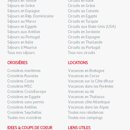
Séjours en Tunisie
Circuits en Italie
Prix : Gratuit
Séjours en Grèce
Circuits en Grèce
Terrain de football
Séjours en Espagne
Circuits au Canada
Prix : Gratuit
Séjours en Rép. Dominicaine
Circuits en Egypte
Terrain de padel extérieur
Séjours au Maroc
Circuits en Turquie
Dates d'ouverture : Ouvert toute la saison
Séjours en Egypte
Circuits aux Etats-Unis (USA)
Séjours aux Antilles
Circuits en Jordanie
Prix : Payant
Séjours au Portugal
Circuits en Espagne
Terrain de volley-ball
Séjours en Italie
Circuits en Thaïlande
Dates d'ouverture : Ouvert toute la saison
Séjours à Maurice
Circuits au Portugal
Randonnée
Tous nos séjours
Tous nos circuits
Dates d'ouverture : Ouvert toute la saison
CROISIÈRES
Prix : Gratuit
LOCATIONS
Croisières maritimes
Vacances en Bretagne
Jeux :
Croisières fluviales
Vacances en Corse
Croisières Costa
Vacances sur la Côte d'Azur
Baby-foot
Croisières MSC
Vacances dans les Pyrénées
Dates d'ouverture : Ouvert toute la saison
Croisières CroisiEurope
Vacances au ski
Prix : Payant
Croisières en Egypte
Vacances en Thalasso
Aire de jeux pour enfants
Croisières sans permis
Vacances côte Atlantique
Croisières Antilles
Vacances dans les Alpes
Dates d'ouverture : Ouvert toute la saison
Croisières Seychelles
Toutes nos résidences
Prix : Gratuit
Toutes nos croisières
Toutes nos campings
Flipper
Prix : Gratuit
IDEES & COUPS DE COEUR
LIENS UTILES