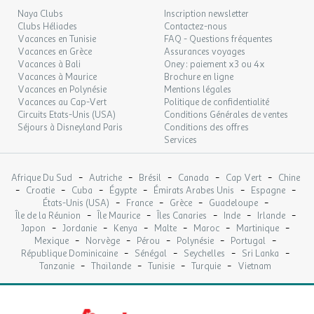
Naya Clubs
Inscription newsletter
JEU.
89 €
Mobil Home Watipi 4 Ã 6 personnes - 4 pers. inclus dans le
/hébergement
Retour le
10
Clubs Héliades
Contactez-nous
12/09/2026
tarif
SEPT.
Vacances en Tunisie
FAQ - Questions fréquentes
Vacances en Grèce
Assurances voyages
Mobil-home comprenant 2 chambres séparées, cuisine équipée (
Vacances à Bali
Oney : paiement x3 ou 4x
VEN.
89 €
/hébergement
Retour le
11
tv ,frigo , plaque 4 feux , micro-onde, etc..), coin salon (canapé lit
Vacances à Maurice
Brochure en ligne
13/09/2026
SEPT.
Vacances en Polynésie
Mentions légales
dans salon depliant pour enfants de moins de 10 ans) , salle
Vacances au Cap-Vert
Politique de confidentialité
d'eau avec wc séparé, terrasse , salon de jardin.
SAM.
Circuits Etats-Unis (USA)
89 €
Conditions Générales de ventes
/hébergement
Retour le
12
14/09/2026
Séjours à Disneyland Paris
Conditions des offres
SEPT.
Services
DIM.
89 €
Possibilité de louer une climatisation amovible sur demande ( 70€
/hébergement
Retour le
13
15/09/2026
-
-
-
-
-
Afrique Du Sud
Autriche
Brésil
Canada
Cap Vert
Chine
/ semaine ) et en fonction du stock disponible
SEPT.
-
-
-
-
-
-
Croatie
Cuba
Égypte
Émirats Arabes Unis
Espagne
-
-
-
-
États-Unis (USA)
France
Grèce
Guadeloupe
LUN.
89 €
-
-
-
-
-
/hébergement
Retour le
Île de la Réunion
Île Maurice
Îles Canaries
Inde
Irlande
14
16/09/2026
-
-
-
-
-
-
Japon
Jordanie
Kenya
Malte
Maroc
Martinique
SEPT.
Le logement comprend :
-
-
-
-
-
Mexique
Norvège
Pérou
Polynésie
Portugal
-
-
-
-
République Dominicaine
Sénégal
Seychelles
Sri Lanka
MAR.
Chauffage
89 €
/hébergement
Retour le
15
-
-
-
-
Tanzanie
Thaïlande
Tunisie
Turquie
Vietnam
17/09/2026
Coin cuisine équipé avec : réfrigérateur/congélateur,
SEPT.
plaque de cuisson, micro-onde, cafetière électrique
Terrasse avec salon de jardin
MER.
89 €
/hébergement
Retour le
16