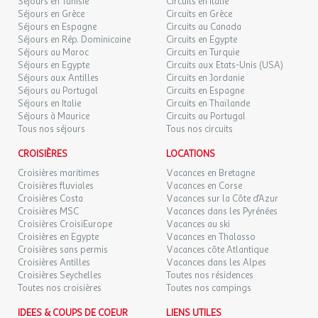
89 €
Séjours en Tunisie
Circuits en Italie
/hébergement
Retour le
03
France,Thines avec son église romane du XIIe siècle, le bois de
05/09/2026
Séjours en Grèce
Circuits en Grèce
SEPT.
Païolive...
Séjours en Espagne
Circuits au Canada
Séjours en Rép. Dominicaine
Circuits en Egypte
VEN.
89 €
Séjours au Maroc
/hébergement
Circuits en Turquie
Retour le
A 20-25 km de Ruoms et de Vallon-Pont-d'Arc avec la route
04
06/09/2026
Séjours en Egypte
Circuits aux Etats-Unis (USA)
SEPT.
touristique des gorges de l'Ardèche et le célèbre Pont-d'Arc...ainsi
Séjours aux Antilles
Circuits en Jordanie
que toutes les grottes à visiter...
Séjours au Portugal
Circuits en Espagne
SAM.
89 €
A 7 km grand complexe aquatique la perle d'eau (pentaglisse,
/hébergement
Retour le
05
Séjours en Italie
Circuits en Thaïlande
07/09/2026
piscine intérieure/extérieure avec spa, hammam...)
SEPT.
Séjours à Maurice
Circuits au Portugal
Soleil ,farniente et ballade sont au programme...
Tous nos séjours
Tous nos circuits
DIM.
89 €
/hébergement
Retour le
06
CROISIÈRES
LOCATIONS
08/09/2026
Dans un cadre calme et pittoresque,venez découvrir le village de
SEPT.
Croisières maritimes
Vacances en Bretagne
Ribes et ses alentours pour un dépaysement total,100% nature...
Croisières fluviales
Vacances en Corse
LUN.
89 €
/hébergement
Retour le
Croisières Costa
Vacances sur la Côte d'Azur
07
En provenance du nord sortir autoroute A 7 montélimar nord
09/09/2026
Croisières MSC
Vacances dans les Pyrénées
SEPT.
En provenance du sud sortir autoroute A 7 montélimar sud
Croisières CroisiEurope
Vacances au ski
Croisières en Egypte
Vacances en Thalasso
MAR.
89 €
/hébergement
Retour le
08
Croisières sans permis
Vacances côte Atlantique
10/09/2026
SEPT.
Croisières Antilles
Vacances dans les Alpes
Cet établissement respecte les recommandations
Croisières Seychelles
Toutes nos résidences
gouvernementales et fait le maximum pour vous accueillir dans
Toutes nos croisières
MER.
Toutes nos campings
89 €
les meilleures conditions. Cependant certaines prestations
/hébergement
Retour le
09
11/09/2026
peuvent être limitées ou indisponibles.
SEPT.
IDEES & COUPS DE COEUR
LIENS UTILES