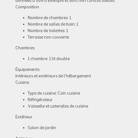
données à titre d'exemple et sont non contractuelles.
Composition
Nombre de chambres: 1
Nombre de salles de bain: 1
Nombre de toilettes: 1
Terrasse non couverte
Chambres
1 chambre: 1 lit double
Équipements
Intérieurs et extérieurs de l'hébergement
Cuisine
Type de cuisine: Coin cuisine
Réfrigérateur
Vaisselle et ustensiles de cuisine
Extérieur
Salon de jardin