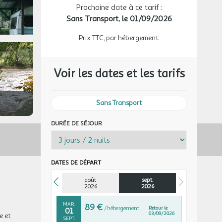
Prochaine date à ce tarif :
Sans Transport,
le 01/09/2026
JEU.
129 €
/hébergement
Retour le
27
29/08/2026
AOÛT
Prix TTC, par hébergement.
VEN.
129 €
/hébergement
Retour le
28
30/08/2026
AOÛT
Voir les dates et les tarifs
SAM.
129 €
/hébergement
Retour le
29
31/08/2026
AOÛT
Sans Transport
DIM.
129 €
DURÉE DE SÉJOUR
/hébergement
Retour le
30
01/09/2026
AOÛT
LUN.
109 €
/hébergement
Retour le
31
DATES DE DÉPART
02/09/2026
AOÛT
août
sept.
sept. 2026
2026
2026
MAR.
89 €
/hébergement
Retour le
01
03/09/2026
e et
SEPT.