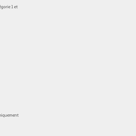
gorie 1 et
 uniquement