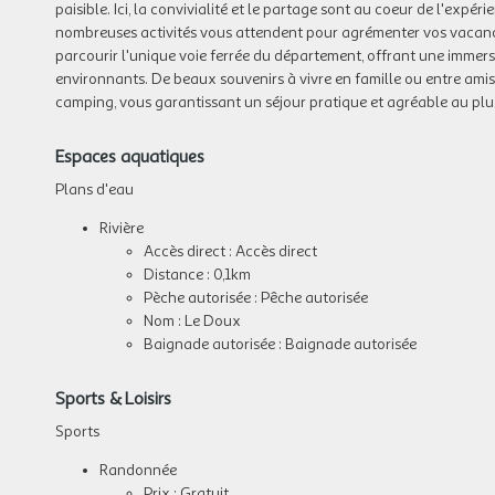
paisible. Ici, la convivialité et le partage sont au coeur de l'expé
nombreuses activités vous attendent pour agrémenter vos vacance
parcourir l'unique voie ferrée du département, offrant une immers
environnants. De beaux souvenirs à vivre en famille ou entre ami
camping, vous garantissant un séjour pratique et agréable au pl
Espaces aquatiques
Plans d'eau
Rivière
Accès direct : Accès direct
Distance : 0,1km
Pèche autorisée : Pêche autorisée
Nom : Le Doux
Baignade autorisée : Baignade autorisée
Sports & Loisirs
Sports
Randonnée
Prix : Gratuit