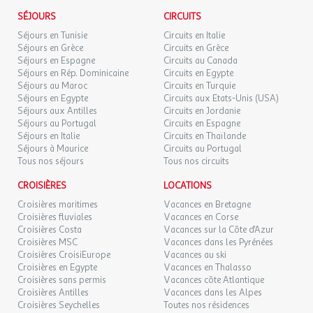
SEPT.
Baignade surveillée : Maître-nageur présent
l'agence et le voyagiste ne pourraient être considérés comme
SÉJOURS
CIRCUITS
Dates d'ouverture : Ouvert du 1 juin au 6 octobre
responsables en cas de refus d'entrée sur le territoire par les
JEU.
59 €
/hébergement
Retour le
Séjours en Tunisie
Circuits en Italie
10
Horaires d'ouvertures : De 11:00 à 19:00
11/09/2026
autorités locales. L'autorisation de sortie du territoire est
Séjours en Grèce
Circuits en Grèce
SEPT.
Chauffage de la piscine : Chauffée
nécessaire pour tout mineur voyageant sans l'un de ses parents
Séjours en Espagne
Circuits au Canada
Toboggans : 0 toboggan
titulaires de l'autorité parentale.
Séjours en Rép. Dominicaine
Circuits en Egypte
VEN.
61 €
Pataugeoire : Avec pataugeoire
/hébergement
Retour le
11
Séjours au Maroc
Circuits en Turquie
12/09/2026
Prix : Gratuit
SEPT.
Séjours en Egypte
Circuits aux Etats-Unis (USA)
Exactitude des identités :
Séjours aux Antilles
Circuits en Jordanie
Les voyageurs doivent s'assurer de l'exactitude des identités
Plans d'eau
Séjours au Portugal
Circuits en Espagne
SAM.
61 €
/hébergement
Retour le
(noms de famille, nom de naissance, prénom, date de naissance,
12
Séjours en Italie
Circuits en Thaïlande
13/09/2026
SEPT.
Rivière
etc.) de chaque participants au voyage.
Séjours à Maurice
Circuits au Portugal
Accès direct : Pas d'accès direct
Tous nos séjours
Tous nos circuits
DIM.
59 €
Pèche autorisée : Pêche autorisée
/hébergement
Retour le
13
14/09/2026
CROISIÈRES
LOCATIONS
Nom : Drôme
SEPT.
Baignade autorisée : Baignade autorisée
Croisières maritimes
Vacances en Bretagne
Croisières fluviales
Vacances en Corse
Type de plage : plage d'herbe
LUN.
59 €
/hébergement
Retour le
14
Croisières Costa
Vacances sur la Côte d'Azur
15/09/2026
Rivière
SEPT.
Croisières MSC
Vacances dans les Pyrénées
Accès direct : Accès direct
Croisières CroisiEurope
Vacances au ski
Distance : 0,05km
MAR.
Croisières en Egypte
Vacances en Thalasso
59 €
/hébergement
Retour le
15
Nom : La Galaure
Croisières sans permis
Vacances côte Atlantique
16/09/2026
SEPT.
Baignade autorisée : Baignade autorisée
Croisières Antilles
Vacances dans les Alpes
Croisières Seychelles
Toutes nos résidences
Type de plage : plage de sable