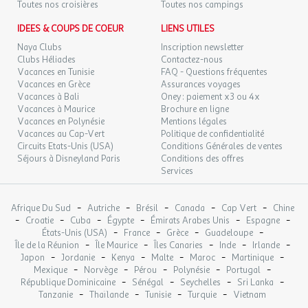
Loisir
Toutes nos croisières
Toutes nos campings
Emplacement : En dehors de l'établissement
MAR.
69 €
IDEES & COUPS DE COEUR
Description : Visite joli village de Vogüé
LIENS UTILES
/hébergement
Retour le
15
16/09/2026
Prix : Payant
SEPT.
Naya Clubs
Inscription newsletter
Loisir
Clubs Héliades
Contactez-nous
MER.
Vacances en Tunisie
Emplacement : En dehors de l'établissement
FAQ - Questions fréquentes
69 €
/hébergement
Retour le
16
Vacances en Grèce
Assurances voyages
17/09/2026
Description : Visite château médiéval
SEPT.
Vacances à Bali
Oney : paiement x3 ou 4x
Prix : Payant
Vacances à Maurice
Brochure en ligne
Loisir
JEU.
69 €
Vacances en Polynésie
Mentions légales
/hébergement
Retour le
17
Emplacement : En dehors de l'établissement
18/09/2026
Vacances au Cap-Vert
Politique de confidentialité
SEPT.
Description : Peintures
Circuits Etats-Unis (USA)
Conditions Générales de ventes
Séjours à Disneyland Paris
Prix : Payant
Conditions des offres
VEN.
69 €
/hébergement
Retour le
Services
18
Loisir
19/09/2026
SEPT.
Distance : 5km
Emplacement : En dehors de l'établissement
-
-
-
-
-
Afrique Du Sud
Autriche
Brésil
Canada
Cap Vert
Chine
SAM.
69 €
Description : Visite village de Rochecolombe
/hébergement
Retour le
-
-
-
-
-
-
19
Croatie
Cuba
Égypte
Émirats Arabes Unis
Espagne
20/09/2026
Prix : Payant
-
-
-
-
SEPT.
États-Unis (USA)
France
Grèce
Guadeloupe
-
-
-
-
-
Île de la Réunion
Loisir
Île Maurice
Îles Canaries
Inde
Irlande
-
-
-
-
-
-
Japon
Jordanie
Kenya
Malte
Maroc
Martinique
DIM.
69 €
Distance : 5km
/hébergement
Retour le
20
-
-
-
-
-
Mexique
Norvège
Pérou
Polynésie
Portugal
21/09/2026
Emplacement : En dehors de l'établissement
SEPT.
-
-
-
-
République Dominicaine
Sénégal
Seychelles
Sri Lanka
Description : Visite Lanas
-
-
-
-
Tanzanie
Thaïlande
Tunisie
Turquie
Vietnam
Prix : Payant
LUN.