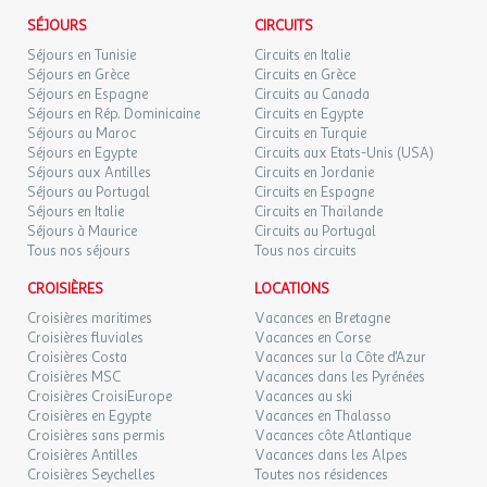
MAR.
69 €
/hébergement
Retour le
08
l'agence et le voyagiste ne pourraient être considérés comme
Billard
SÉJOURS
CIRCUITS
09/09/2026
SEPT.
responsables en cas de refus d'entrée sur le territoire par les
Prix : Gratuit
Séjours en Tunisie
Circuits en Italie
autorités locales. L'autorisation de sortie du territoire est
Baby-foot
Séjours en Grèce
Circuits en Grèce
MER.
69 €
nécessaire pour tout mineur voyageant sans l'un de ses parents
Prix : Gratuit
/hébergement
Retour le
Séjours en Espagne
09
Circuits au Canada
10/09/2026
titulaires de l'autorité parentale.
Séjours en Rép. Dominicaine
SEPT.
Trampoline
Circuits en Egypte
Séjours au Maroc
Circuits en Turquie
Dates d'ouverture : Ouvert toute la saison
Séjours en Egypte
Circuits aux Etats-Unis (USA)
JEU.
69 €
Exactitude des identités :
Prix : Gratuit
/hébergement
Retour le
10
Séjours aux Antilles
Circuits en Jordanie
11/09/2026
Les voyageurs doivent s'assurer de l'exactitude des identités
SEPT.
Séjours au Portugal
Circuits en Espagne
Loisirs
(noms de famille, nom de naissance, prénom, date de naissance,
Séjours en Italie
Circuits en Thaïlande
etc.) de chaque participants au voyage.
VEN.
Séjours à Maurice
Circuits au Portugal
69 €
Loisir
/hébergement
Retour le
11
Tous nos séjours
Tous nos circuits
12/09/2026
Emplacement : En dehors de l'établissement
SEPT.
Description : Visite grottes
CROISIÈRES
LOCATIONS
SAM.
Prix : Payant
69 €
/hébergement
Retour le
12
Croisières maritimes
Vacances en Bretagne
13/09/2026
Loisir
SEPT.
Croisières fluviales
Vacances en Corse
Emplacement : En dehors de l'établissement
Croisières Costa
Vacances sur la Côte d'Azur
Description : Escalade
Croisières MSC
Vacances dans les Pyrénées
DIM.
69 €
/hébergement
Retour le
13
Prix : Payant
Croisières CroisiEurope
Vacances au ski
14/09/2026
SEPT.
Croisières en Egypte
Vacances en Thalasso
Loisir
Croisières sans permis
Vacances côte Atlantique
Description : Balançoires
LUN.
69 €
Croisières Antilles
Vacances dans les Alpes
/hébergement
Retour le
14
Prix : Gratuit
15/09/2026
Croisières Seychelles
Toutes nos résidences
SEPT.