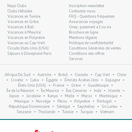
Emplacement : En dehors de l'établissement
Naya Clubs
Inscription newsletter
Description : Escalade
Clubs Héliades
Contactez-nous
Vacances en Tunisie
FAQ - Questions fréquentes
Vacances en Grèce
Assurances voyages
Etablissement
Vacances à Bali
Oney : paiement x3 ou 4x
Vacances à Maurice
Brochure en ligne
Les atouts de l'Établissement
Vacances en Polynésie
Mentions légales
Vacances au Cap-Vert
Politique de confidentialité
Point fort 1 : Camping animé
Circuits Etats-Unis (USA)
Conditions Générales de ventes
Point fort 2 : Cadre naturel
Séjours à Disneyland Paris
Conditions des offres
Point fort 3 : Arboretum à échelle humaine
Services
Mot d'accueil : Bienvenue dans notre petit paradis vert
Autres informations
-
-
-
-
-
Afrique Du Sud
Autriche
Brésil
Canada
Cap Vert
Chine
-
-
-
-
-
-
Croatie
Cuba
Égypte
Émirats Arabes Unis
Espagne
Nombre d'emplacements : 60 emplacements
-
-
-
-
États-Unis (USA)
France
Grèce
Guadeloupe
Nombre d'hébergement : 23 hébergements
-
-
-
-
-
Île de la Réunion
Île Maurice
Îles Canaries
Inde
Irlande
-
-
-
-
-
-
Japon
Jordanie
Kenya
Malte
Maroc
Martinique
-
-
-
-
-
Mexique
Norvège
Pérou
Polynésie
Portugal
Services
-
-
-
-
République Dominicaine
Sénégal
Seychelles
Sri Lanka
-
-
-
-
Tanzanie
Thaïlande
Tunisie
Turquie
Vietnam
Divers
Connexion wifi : Wifi gratuit
Qualité du résau téléphonique : Excellent