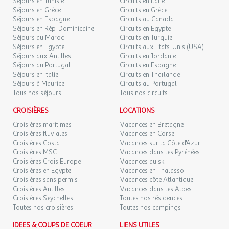
Mini-golf
Séjours en Tunisie
Circuits en Italie
Séjours en Grèce
Circuits en Grèce
Dates d'ouverture : Ouvert en juillet et août
Séjours en Espagne
Circuits au Canada
Emplacement : Sur place
Séjours en Rép. Dominicaine
Circuits en Egypte
Prix : Payant
Séjours au Maroc
Circuits en Turquie
Accrobranche
Séjours en Egypte
Circuits aux Etats-Unis (USA)
Distance : 30km
Séjours aux Antilles
Circuits en Jordanie
Emplacement : En dehors de l'établissement
Séjours au Portugal
Circuits en Espagne
Séjours en Italie
Circuits en Thaïlande
Parc animalier/Zoo
Séjours à Maurice
Circuits au Portugal
Distance : 20km
Tous nos séjours
Tous nos circuits
Emplacement : En dehors de l'établissement
Loisir
CROISIÈRES
LOCATIONS
Dates d'ouverture : Ouvert en juillet et août
Croisières maritimes
Vacances en Bretagne
Description : Salle de jeux
Croisières fluviales
Vacances en Corse
Loisir
Croisières Costa
Vacances sur la Côte d'Azur
Distance : 20km
Croisières MSC
Vacances dans les Pyrénées
Emplacement : En dehors de l'établissement
Croisières CroisiEurope
Vacances au ski
Croisières en Egypte
Vacances en Thalasso
Description : Vélorail
Croisières sans permis
Vacances côte Atlantique
Karting
Croisières Antilles
Vacances dans les Alpes
Distance : 15km
Croisières Seychelles
Toutes nos résidences
Emplacement : En dehors de l'établissement
Toutes nos croisières
Toutes nos campings
Loisir
IDEES & COUPS DE COEUR
Distance : 20km
LIENS UTILES