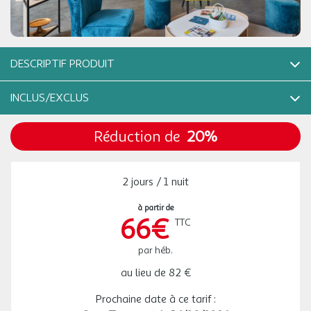
DESCRIPTIF PRODUIT
Le riche patrimoine de Lyon, reflet des différentes époques,
INCLUS/EXCLUS
raconte l'histoire de la ville.
Réduction de
20%
Studio 2 personnes (21 m²)
LE PRIX COMPREND
21m2, Chambre avec lit double ou 2 lits simples (selon
- La TV
disponibilités)
- L'accès wifi en fibre
2 jours / 1 nuit
Kitchenette équipée (réfrigérateur, plaque vitrocéramique, micro-
- La bagagerie
ondes, lave-vaisselle, bouilloire)
- Le kit nettoyage vaisselle (torchon, éponge, produit vaisselle,
à partir de
Salle de bain avec baignoire, sèche-cheveux, sèche-serviettes,
66€
pastille vaisselle)
TTC
WC
- Le kit serviette (1 grande + 1 petite et tapis de bain)
Télévision
- Le kit bébé (sur demande et sur réservation, selon disponibilités)
par héb.
au lieu de
82 €
2 pièces 4 personnes (env. 31 m²)
Formule court séjour
:
1 à 4 nuits
- Le linge de lit (lits faits à l'arrivée)
Prochaine date à ce tarif :
31m2, Séjour avec canapé-lit gigogne
- Le linge de toilette et produits d'accueil