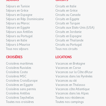
SÉJOURS
CIRCUITS
Cuisine équipée.
Séjours en Tunisie
Circuits en Italie
Chambre avec lit double.
Séjours en Grèce
Circuits en Grèce
Chambre avec 2 lits simples superposés.
Séjours en Espagne
Circuits au Canada
Mezzanine avec 2 lits superposés.
Séjours en Rép. Dominicaine
Circuits en Egypte
Séjours au Maroc
Circuits en Turquie
Salle de bains et 2 WC (dont l'un séparé).
Séjours en Egypte
Circuits aux Etats-Unis (USA)
Balcon.
Séjours aux Antilles
Circuits en Jordanie
Séjours au Portugal
Circuits en Espagne
Séjours en Italie
Circuits en Thaïlande
Séjours à Maurice
Circuits au Portugal
L'appartement est équipé de plaques de cuisson, d'un lave-
Tous nos séjours
Tous nos circuits
vaisselle, d'une cafetière traditionnelle, d'un grille pain, d'un
sèche-cheveux, d'un four micro-ondes et du nécessaire de
CROISIÈRES
LOCATIONS
cuisine.
Croisières maritimes
Vacances en Bretagne
Balcon
Croisières fluviales
Vacances en Corse
Cuisine
Croisières Costa
Vacances sur la Côte d'Azur
Croisières MSC
Vacances dans les Pyrénées
Etage : 1
Croisières CroisiEurope
Vacances au ski
Lave-vaisselle
Croisières en Egypte
Vacances en Thalasso
Micro-ondes
Croisières sans permis
Vacances côte Atlantique
Nombre de cabine : 1
Croisières Antilles
Vacances dans les Alpes
Nombre de chambres : 2
Croisières Seychelles
Toutes nos résidences
Nombre de lit double : 1
Toutes nos croisières
Toutes nos campings