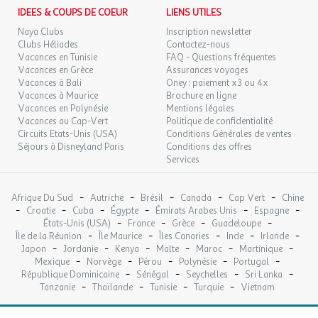
Nombre de lit simple : 4
IDEES & COUPS DE COEUR
LIENS UTILES
Nombre de pièces : 3
Nombre de wc : 1
Naya Clubs
Inscription newsletter
Clubs Héliades
Contactez-nous
Nombre Salle de bain : 1
Vacances en Tunisie
FAQ - Questions fréquentes
Plaque de cuisson
Vacances en Grèce
Assurances voyages
Réfrigérateur
Vacances à Bali
Oney : paiement x3 ou 4x
Surface (m²) : 45
Vacances à Maurice
Brochure en ligne
Vaisselle et couverts.
Vacances en Polynésie
Mentions légales
Vacances au Cap-Vert
Politique de confidentialité
Circuits Etats-Unis (USA)
Conditions Générales de ventes
3 pièces Duplex 6 personnes
Séjours à Disneyland Paris
Conditions des offres
Services
3 pièces 6 personnes Duplex. Balcon.
Séjour avec canapé-lit double.
Cuisine équipée.
-
-
-
-
-
Afrique Du Sud
Autriche
Brésil
Canada
Cap Vert
Chine
-
-
-
-
-
-
Chambre avec lit double et chambre avec 2 lits simples ou
Croatie
Cuba
Égypte
Émirats Arabes Unis
Espagne
-
-
-
-
États-Unis (USA)
France
Grèce
Guadeloupe
superposés.
-
-
-
-
-
Île de la Réunion
Île Maurice
Îles Canaries
Inde
Irlande
Salle de bains et 2 WC (dont l'un séparé).
-
-
-
-
-
-
Japon
Jordanie
Kenya
Malte
Maroc
Martinique
L'équipement comprend des plaques de cuisson, un lave-
-
-
-
-
-
Mexique
Norvège
Pérou
Polynésie
Portugal
vaisselle, une cafetière traditionnelle, grille pain, sèche-cheveux,
-
-
-
-
République Dominicaine
Sénégal
Seychelles
Sri Lanka
four micro-ondes et nécessaire de cuisine.
-
-
-
-
Tanzanie
Thaïlande
Tunisie
Turquie
Vietnam
Nombre de chambres : 2
Surface (m²) : 35