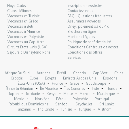
14
16/09/2026
jusqu'à 6 personnes.
SEPT.
Naya Clubs
Inscription newsletter
Exposé Nord-Ouest, il vous offre une magnifique vue plongeante
Clubs Héliades
Contactez-nous
sur la vallée Embrunaise grâce à son balcon situé au 10ème
MAR.
Vacances en Tunisie
FAQ - Questions fréquentes
89 €
/hébergement
Retour le
15
étage de la résidence.
Vacances en Grèce
Assurances voyages
17/09/2026
SEPT.
Vacances à Bali
Oney : paiement x3 ou 4x
Vacances à Maurice
Brochure en ligne
La cuisine équipée d'un lave-vaisselle, micro-ondes grill et d'une
MER.
89 €
Vacances en Polynésie
Mentions légales
/hébergement
Retour le
pierrade vous permettra de passer des soirées conviviales en
16
18/09/2026
Vacances au Cap-Vert
Politique de confidentialité
SEPT.
famille ou entre amis.
Circuits Etats-Unis (USA)
Conditions Générales de ventes
Côté couchage, vous pourrez choisir entre le coin montagne avec
Séjours à Disneyland Paris
Conditions des offres
JEU.
89 €
lits superposés en 80*190cm, une chambre avec 2 lits jumeaux
/hébergement
Retour le
Services
17
19/09/2026
80*190cm, et un canapé lit gigogne 2 personnes 2 x 80*190cm
SEPT.
dans la pièce à vivre.
-
-
-
-
-
Afrique Du Sud
Autriche
Brésil
Canada
Cap Vert
Chine
La salle de bain dispose d'une baignoire, pour un moment
VEN.
89 €
/hébergement
Retour le
-
-
-
-
-
-
18
Croatie
Cuba
Égypte
Émirats Arabes Unis
Espagne
20/09/2026
relaxant après vos activités favorites.
-
-
-
-
SEPT.
États-Unis (USA)
France
Grèce
Guadeloupe
-
-
-
-
-
Île de la Réunion
Île Maurice
Îles Canaries
Inde
Irlande
Situé dans le cœur de la station 1650, vous pourrez profiter de
-
-
-
-
-
-
Japon
Jordanie
Kenya
Malte
Maroc
Martinique
SAM.
89 €
/hébergement
Retour le
19
-
-
-
-
-
vos vacances sans stress, à moins d'une centaine de mètres
Mexique
Norvège
Pérou
Polynésie
Portugal
21/09/2026
SEPT.
-
-
-
-
République Dominicaine
Sénégal
Seychelles
Sri Lanka
seulement des pistes, commerces (supérettes, boulangerie,
-
-
-
-
Tanzanie
Thaïlande
Tunisie
Turquie
Vietnam
magasins de souvenirs...), restaurants et différentes activités
DIM.
89 €
/hébergement
Retour le
proposées (VT.T., sport de glisse, super tyrolienne,
20
22/09/2026
SEPT.
accrobranche...).