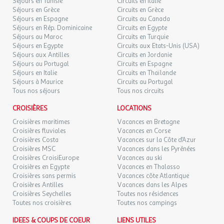
Séjours en Tunisie
Circuits en Italie
Nombre Salle de bain : 1
Séjours en Grèce
Circuits en Grèce
MAR.
79 €
/hébergement
Retour le
Etage
Séjours en Espagne
08
Circuits au Canada
10/09/2026
Séjours en Rép. Dominicaine
SEPT.
Circuits en Egypte
Animaux non Admis
Séjours au Maroc
Circuits en Turquie
Ascenseur
Séjours en Egypte
Circuits aux Etats-Unis (USA)
MER.
79 €
Casier à ski
/hébergement
Retour le
09
Séjours aux Antilles
Circuits en Jordanie
11/09/2026
Micro-ondes
SEPT.
Séjours au Portugal
Circuits en Espagne
Lave-vaisselle
Séjours en Italie
Circuits en Thaïlande
Exposition : Nord
JEU.
Séjours à Maurice
Circuits au Portugal
79 €
/hébergement
Retour le
10
Tous nos séjours
Tous nos circuits
12/09/2026
Télévision
SEPT.
Nombre d'étoiles : 1
CROISIÈRES
LOCATIONS
Wifi
VEN.
79 €
/hébergement
Retour le
11
Croisières maritimes
Vacances en Bretagne
Cuisine : 1
13/09/2026
SEPT.
Croisières fluviales
Vacances en Corse
Balcon
Croisières Costa
Vacances sur la Côte d'Azur
Vaisselle et couverts : 1
Croisières MSC
Vacances dans les Pyrénées
SAM.
79 €
/hébergement
Retour le
Réfrigérateur
12
Croisières CroisiEurope
Vacances au ski
14/09/2026
SEPT.
Chauffage : 1.
Croisières en Egypte
Vacances en Thalasso
Croisières sans permis
Vacances côte Atlantique
DIM.
89 €
Croisières Antilles
Vacances dans les Alpes
/hébergement
Retour le
Appartement 2 pièces au coeur des Orres 1650
13
15/09/2026
Croisières Seychelles
Toutes nos résidences
SEPT.
Toutes nos croisières
Toutes nos campings
L'Agence des Orres vous propose ce 2 pièces avec coin montagne
, qui dispose d'une belle superficie de 45m² et peut accueillir
LUN.
89 €
IDEES & COUPS DE COEUR
LIENS UTILES
/hébergement
Retour le