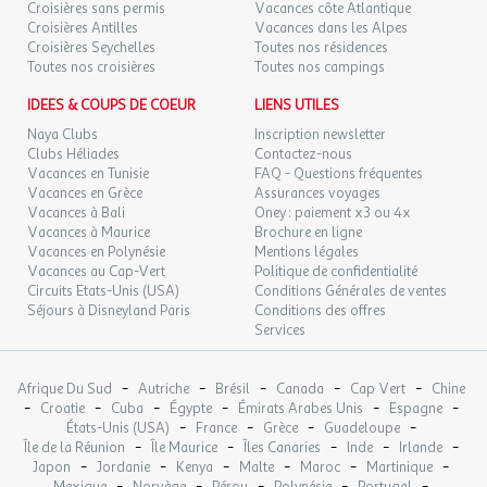
Croisières sans permis
Vacances côte Atlantique
Nombre de chambres : 0
Croisières Antilles
Vacances dans les Alpes
Nombre de pièces : 1
Croisières Seychelles
Toutes nos résidences
Nombre de wc : 1
Toutes nos croisières
Toutes nos campings
Nombre Salle de bain : 1
Réfrigérateur
IDEES & COUPS DE COEUR
LIENS UTILES
Sèche-cheveux
Naya Clubs
Inscription newsletter
Surface (m²) : 20
Clubs Héliades
Contactez-nous
Télévision.
Vacances en Tunisie
FAQ - Questions fréquentes
Vacances en Grèce
Assurances voyages
Vacances à Bali
Oney : paiement x3 ou 4x
Appartement 2 pièces 4 personnes
Vacances à Maurice
Brochure en ligne
Vacances en Polynésie
Mentions légales
Séjour avec canapé-lit gigogne pour 2 personnes.
Vacances au Cap-Vert
Politique de confidentialité
Cuisine équipée.
Circuits Etats-Unis (USA)
Conditions Générales de ventes
Chambre avec lit double.
Séjours à Disneyland Paris
Conditions des offres
Salle de bains ou de douche.
Services
WC séparés.
Balcon.
-
-
-
-
-
Afrique Du Sud
Autriche
Brésil
Canada
Cap Vert
Chine
-
-
-
-
-
-
Croatie
Cuba
Égypte
Émirats Arabes Unis
Espagne
-
-
-
-
États-Unis (USA)
France
Grèce
Guadeloupe
L'appartement est équipé d'une télévision, d'un micro-ondes, d'un
-
-
-
-
-
Île de la Réunion
Île Maurice
Îles Canaries
Inde
Irlande
lave-vaisselle, d'une cafetière à filtre, de plaques vitrocéramiques,
-
-
-
-
-
-
Japon
Jordanie
Kenya
Malte
Maroc
Martinique
d'un grille-pain, d'une bouilloire et d'un sèche-cheveux.
-
-
-
-
-