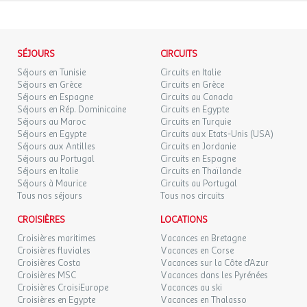
L’établissement est engagé dans le(s) dispositif(s) de transition
écologique suivant(s) : Clef verte
SÉJOURS
CIRCUITS
Studio 2 personnes
Séjours en Tunisie
Circuits en Italie
Séjours en Grèce
Circuits en Grèce
Séjour avec canapé-lit gigogne.
Séjours en Espagne
Circuits au Canada
Cuisine équipée.
Séjours en Rép. Dominicaine
Circuits en Egypte
Salle de douche ou de bains.
Séjours au Maroc
Circuits en Turquie
WC séparés.
Séjours en Egypte
Circuits aux Etats-Unis (USA)
Séjours aux Antilles
Circuits en Jordanie
Séjours au Portugal
Circuits en Espagne
L'appartement est équipé d'une télévision, d'un réfrigérateur, de
Séjours en Italie
Circuits en Thaïlande
plaques de cuisson, d'un micro-ondes, d'un lave-vaisselle, d'une
Séjours à Maurice
Circuits au Portugal
Tous nos séjours
Tous nos circuits
cafetière à filtre, d'une bouilloire, d'un grille pain et d'un sèche-
cheveux dans la salle de bain.
CROISIÈRES
LOCATIONS
Bouilloire
Croisières maritimes
Vacances en Bretagne
Cafetière : à filtre
Croisières fluviales
Vacances en Corse
Cuisine
Croisières Costa
Vacances sur la Côte d'Azur
Grille-pain
Croisières MSC
Vacances dans les Pyrénées
Lave-vaisselle
Croisières CroisiEurope
Vacances au ski
Micro-ondes
Croisières en Egypte
Vacances en Thalasso