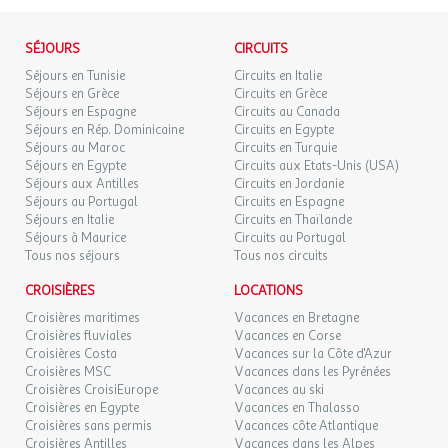
de France, il est impératif de privilégier l'utilisation de pièces
Sèche-cheveux
d'identité officielles en cours de validité. Dans le cas contraire,
Surface (m²) : 22
VEN.
99 €
l'agence et le voyagiste ne pourraient être considérés comme
/hébergement
Retour le
SÉJOURS
21
CIRCUITS
Télévision
22/08/2026
responsables en cas de refus d'entrée sur le territoire par les
AOÛT
Wifi
Séjours en Tunisie
Circuits en Italie
autorités locales. L'autorisation de sortie du territoire est
Séjours en Grèce
Circuits en Grèce
Cafetière
SAM.
99 €
nécessaire pour tout mineur voyageant sans l'un de ses parents
Séjours en Espagne
Circuits au Canada
/hébergement
Retour le
Bouilloire
22
23/08/2026
titulaires de l'autorité parentale.
Séjours en Rép. Dominicaine
Circuits en Egypte
AOÛT
Chauffage
Séjours au Maroc
Circuits en Turquie
Vaisselle et couverts.
Séjours en Egypte
Circuits aux Etats-Unis (USA)
Exactitude des identités :
DIM.
89 €
/hébergement
Retour le
Séjours aux Antilles
Circuits en Jordanie
23
Les voyageurs doivent s'assurer de l'exactitude des identités
24/08/2026
Séjours au Portugal
Circuits en Espagne
AOÛT
Appartement 4 personnes - 1 chambre
(noms de famille, nom de naissance, prénom, date de naissance,
Séjours en Italie
Circuits en Thaïlande
etc.) de chaque participants au voyage.
Séjours à Maurice
Circuits au Portugal
Appartement d'une surface de 36 à 44m² :
LUN.
99 €
/hébergement
Retour le
24
Tous nos séjours
Tous nos circuits
25/08/2026
AOÛT
Séjour avec canapé lit double.
CROISIÈRES
LOCATIONS
Coin Cuisine équipée ouvert sur le séjour.
MAR.
99 €
Croisières maritimes
/hébergement
Vacances en Bretagne
Retour le
Chambre avec 2 lits simples.
25
26/08/2026
Croisières fluviales
Vacances en Corse
AOÛT
Salle de bain ou salle de douche, WC.
Croisières Costa
Vacances sur la Côte d'Azur
Croisières MSC
Vacances dans les Pyrénées
MER.
99 €
/hébergement
Retour le
26
Croisières CroisiEurope
Vacances au ski
27/08/2026
AOÛT
Croisières en Egypte
Vacances en Thalasso
Le studio est équipé du wifi, de la climatisation, d'un coffre-fort,
Croisières sans permis
Vacances côte Atlantique
d'une télévision, d'un réfrigérateur avec compartiment freezer,
Croisières Antilles
Vacances dans les Alpes
JEU.