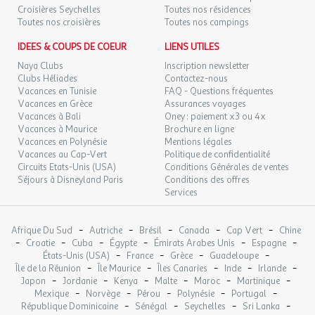
169 €
/hébergement
Retour le
27
d'une bouilloire, d'un micro-ondes, d'un sèche-serviette et d'un
Croisières Seychelles
Toutes nos résidences
28/08/2026
AOÛT
sèche-cheveux dans la salle de bain.
Toutes nos croisières
Toutes nos campings
Bouilloire
VEN.
IDEES & COUPS DE COEUR
LIENS UTILES
199 €
Cuisine
/hébergement
Retour le
28
29/08/2026
Naya Clubs
Inscription newsletter
Linge de toilette : inclus
AOÛT
Clubs Héliades
Contactez-nous
Lits faits à l'arrivée : inclus
Vacances en Tunisie
FAQ - Questions fréquentes
SAM.
219 €
Micro-ondes
/hébergement
Retour le
29
Vacances en Grèce
Assurances voyages
30/08/2026
Nombre de chambres : 1
AOÛT
Vacances à Bali
Oney : paiement x3 ou 4x
Nombre de lit simple : 2
Vacances à Maurice
Brochure en ligne
Nombre de pièces : 2
Vacances en Polynésie
DIM.
Mentions légales
159 €
/hébergement
Retour le
30
Vacances au Cap-Vert
Politique de confidentialité
Nombre de wc : 1
31/08/2026
AOÛT
Circuits Etats-Unis (USA)
Conditions Générales de ventes
Nombre Salle de bain : 1
Séjours à Disneyland Paris
Conditions des offres
Plaque de cuisson
LUN.
129 €
Services
/hébergement
Retour le
31
Réfrigérateur
01/09/2026
AOÛT
Sèche serviettes
-
-
-
-
-
Sèche-cheveux
Afrique Du Sud
Autriche
Brésil
Canada
Cap Vert
Chine
sept. 2026
-
-
-
-
-
-
Croatie
Cuba
Égypte
Émirats Arabes Unis
Espagne
Surface (m²) : 36
-
-
-
-
États-Unis (USA)
France
Grèce
Guadeloupe
Télévision
MAR.
129 €
-
-
-
-
-
/hébergement
Retour le
Île de la Réunion
Île Maurice
Îles Canaries
Inde
Irlande
01
Vaisselle et couverts
02/09/2026
-
-
-
-
-
-
Japon
Jordanie
Kenya
Malte
Maroc
Martinique
SEPT.
Wifi
-
-
-
-
-
Mexique
Norvège
Pérou
Polynésie
Portugal
Cafetière
-
-
-
-
République Dominicaine
Sénégal
Seychelles
Sri Lanka
MER.
109 €
/hébergement
Retour le