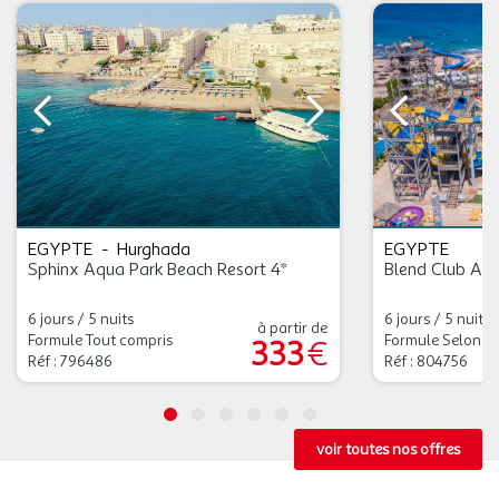
EGYPTE
-
Hurghada
EGYPTE
Sphinx Aqua Park Beach Resort 4*
Blend Club Aq
6 jours / 5 nuits
6 jours / 5 nuits
à partir de
Formule Tout compris
Formule Selon 
333
€
Réf : 796486
Réf : 804756
voir toutes nos offres