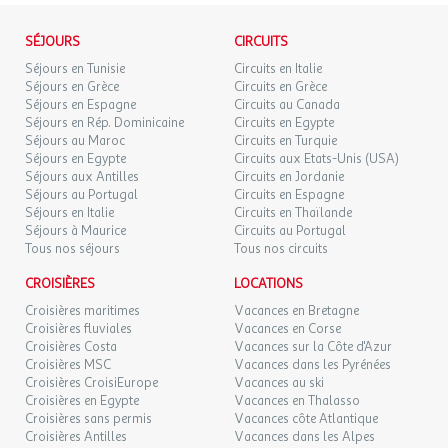
SÉJOURS
CIRCUITS
Séjours en Tunisie
Circuits en Italie
Séjours en Grèce
Circuits en Grèce
Séjours en Espagne
Circuits au Canada
Séjours en Rép. Dominicaine
Circuits en Egypte
Séjours au Maroc
Circuits en Turquie
Séjours en Egypte
Circuits aux Etats-Unis (USA)
Séjours aux Antilles
Circuits en Jordanie
Séjours au Portugal
Circuits en Espagne
Séjours en Italie
Circuits en Thaïlande
Séjours à Maurice
Circuits au Portugal
Tous nos séjours
Tous nos circuits
CROISIÈRES
LOCATIONS
Croisières maritimes
Vacances en Bretagne
Croisières fluviales
Vacances en Corse
Croisières Costa
Vacances sur la Côte d'Azur
Croisières MSC
Vacances dans les Pyrénées
Croisières CroisiEurope
Vacances au ski
Croisières en Egypte
Vacances en Thalasso
Croisières sans permis
Vacances côte Atlantique
Croisières Antilles
Vacances dans les Alpes