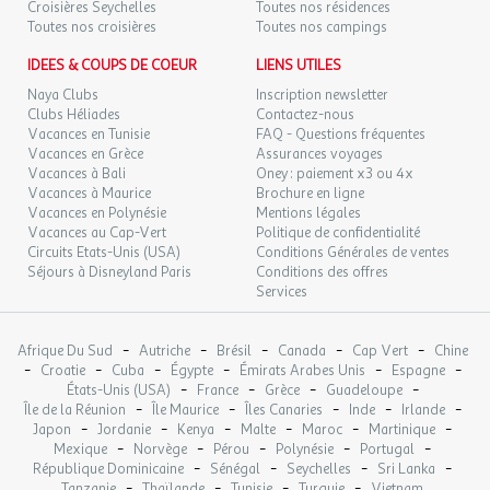
Croisières Seychelles
Toutes nos résidences
Toutes nos croisières
Toutes nos campings
IDEES & COUPS DE COEUR
LIENS UTILES
Naya Clubs
Inscription newsletter
Clubs Héliades
Contactez-nous
Vacances en Tunisie
FAQ - Questions fréquentes
Vacances en Grèce
Assurances voyages
Vacances à Bali
Oney : paiement x3 ou 4x
Vacances à Maurice
Brochure en ligne
Vacances en Polynésie
Mentions légales
Vacances au Cap-Vert
Politique de confidentialité
Circuits Etats-Unis (USA)
Conditions Générales de ventes
Séjours à Disneyland Paris
Conditions des offres
Services
-
-
-
-
-
Afrique Du Sud
Autriche
Brésil
Canada
Cap Vert
Chine
-
-
-
-
-
-
Croatie
Cuba
Égypte
Émirats Arabes Unis
Espagne
-
-
-
-
États-Unis (USA)
France
Grèce
Guadeloupe
-
-
-
-
-
Île de la Réunion
Île Maurice
Îles Canaries
Inde
Irlande
-
-
-
-
-
-
Japon
Jordanie
Kenya
Malte
Maroc
Martinique
-
-
-
-
-
Mexique
Norvège
Pérou
Polynésie
Portugal
-
-
-
-
République Dominicaine
Sénégal
Seychelles
Sri Lanka
-
-
-
-
Tanzanie
Thaïlande
Tunisie
Turquie
Vietnam