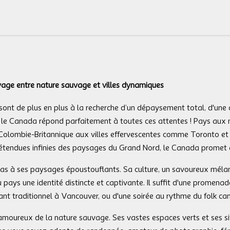
yage entre nature sauvage et villes dynamiques
sont de plus en plus à la recherche d’un dépaysement total, d'une 
t le Canada répond parfaitement à toutes ces attentes ! Pays aux 
la Colombie-Britannique aux villes effervescentes comme Toronto et
étendues infinies des paysages du Grand Nord, le Canada promet 
as à ses paysages époustouflants. Sa culture, un savoureux mélan
 pays une identité distincte et captivante. Il suffit d'une promenad
ant traditionnel à Vancouver, ou d'une soirée au rythme du folk c
moureux de la nature sauvage. Ses vastes espaces verts et ses sit