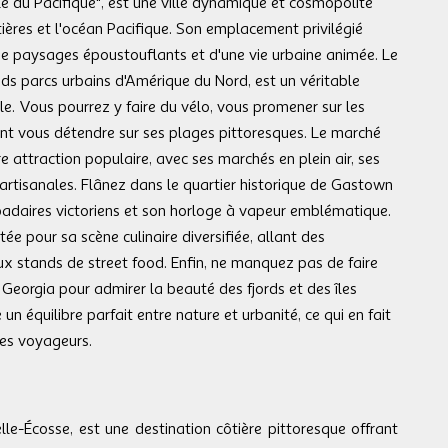
 du Pacifique", est une ville dynamique et cosmopolite
ières et l'océan Pacifique. Son emplacement privilégié
de paysages époustouflants et d'une vie urbaine animée. Le
nds parcs urbains d'Amérique du Nord, est un véritable
le. Vous pourrez y faire du vélo, vous promener sur les
ent vous détendre sur ses plages pittoresques. Le marché
re attraction populaire, avec ses marchés en plein air, ses
 artisanales. Flânez dans le quartier historique de Gastown
padaires victoriens et son horloge à vapeur emblématique.
e pour sa scène culinaire diversifiée, allant des
x stands de street food. Enfin, ne manquez pas de faire
e Georgia pour admirer la beauté des fjords et des îles
n équilibre parfait entre nature et urbanité, ce qui en fait
les voyageurs.
le-Écosse, est une destination côtière pittoresque offrant