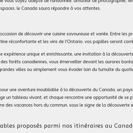
 Que vous soyez adepte de randonnée, amateur de photographie, fé
paces, le Canada saura répondre à vos attentes.
ccasion de découvrir une cuisine savoureuse et variée. Entre les pr
utine réconfortante et les vins de l'Ontario, vos papilles seront com
une expérience unique et enrichissante, une invitation à la découver
 des forêts canadiennes, vous émerveiller devant les aurores boré
grandes villes ou simplement vous évader loin du tumulte du quotid
ur une aventure inoubliable à la découverte du Canada, un pay
age un tableau vivant, et chaque rencontre une opportunité de se p
vre des vacances hors du commun, sous le signe de la découverte e
nables proposés parmi nos itinéraires au Canad