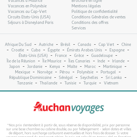
Vacances à Maurice
Brochure en ligne
Vacances en Polynésie
Mentions légales
Vacances au Cap-Vert
Politique de confidentialité
Circuits Etats-Unis (USA)
Conditions Générales de ventes
Séjours à Disneyland Paris
Conditions des offres
Services
-
-
-
-
-
Afrique Du Sud
Autriche
Brésil
Canada
Cap Vert
Chine
-
-
-
-
-
-
Croatie
Cuba
Égypte
Émirats Arabes Unis
Espagne
-
-
-
-
États-Unis (USA)
France
Grèce
Guadeloupe
-
-
-
-
-
Île de la Réunion
Île Maurice
Îles Canaries
Inde
Irlande
-
-
-
-
-
-
Japon
Jordanie
Kenya
Malte
Maroc
Martinique
-
-
-
-
-
Mexique
Norvège
Pérou
Polynésie
Portugal
-
-
-
-
République Dominicaine
Sénégal
Seychelles
Sri Lanka
-
-
-
-
Tanzanie
Thaïlande
Tunisie
Turquie
Vietnam
*Nos prix s'entendent à partir de, sous réserve de disponibilité, prix par personne
sur une base chambre ou cabine double, ou par hébergement - selon dates et villes
de départ, hors surcharge carburant eventuelles et hors frais de dossier. Si votre