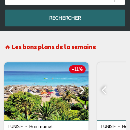
RECHERCHER
🔥 Les bons plans de la semaine
-
11%
TUNISIE
-
Hammamet
TUNISIE
-
Ha