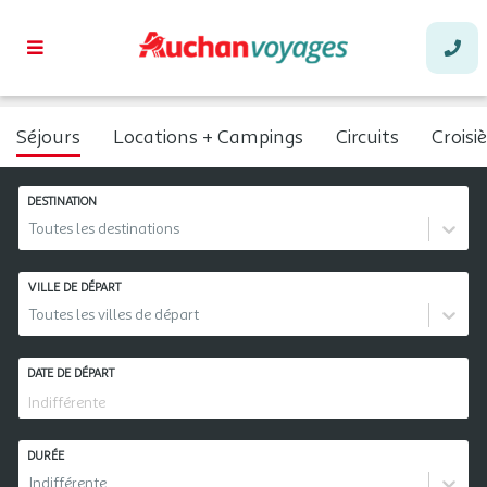
Séjours
Locations + Campings
Circuits
Croisi
DESTINATION
Toutes les destinations
VILLE DE DÉPART
Toutes les villes de départ
DATE DE DÉPART
DURÉE
Indifférente