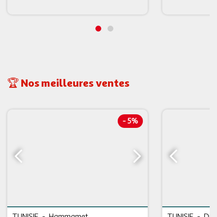
🏆 Nos meilleures ventes
-
5%
TUNISIE
-
Hammamet
TUNISIE
-
Dje