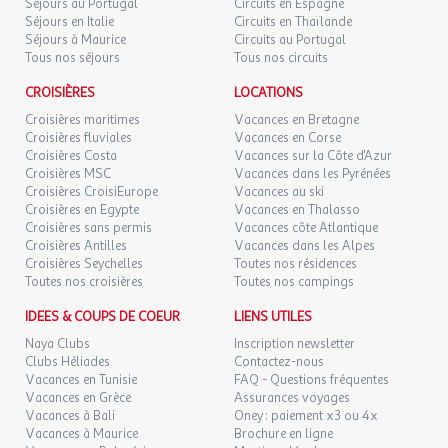
Séjours au Portugal
Circuits en Espagne
Séjours en Italie
Circuits en Thaïlande
Séjours à Maurice
Circuits au Portugal
Tous nos séjours
Tous nos circuits
CROISIÈRES
LOCATIONS
Croisières maritimes
Vacances en Bretagne
Croisières fluviales
Vacances en Corse
Croisières Costa
Vacances sur la Côte d'Azur
Croisières MSC
Vacances dans les Pyrénées
Croisières CroisiEurope
Vacances au ski
Croisières en Egypte
Vacances en Thalasso
Croisières sans permis
Vacances côte Atlantique
Croisières Antilles
Vacances dans les Alpes
Croisières Seychelles
Toutes nos résidences
Toutes nos croisières
Toutes nos campings
IDEES & COUPS DE COEUR
LIENS UTILES
Naya Clubs
Inscription newsletter
Clubs Héliades
Contactez-nous
Vacances en Tunisie
FAQ - Questions fréquentes
Vacances en Grèce
Assurances voyages
Vacances à Bali
Oney : paiement x3 ou 4x
Vacances à Maurice
Brochure en ligne