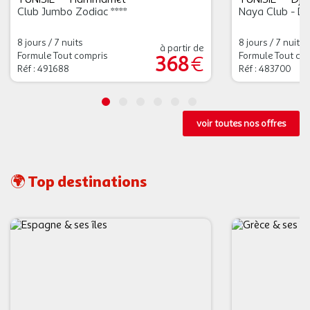
Club Jumbo Zodiac ****
Naya Club - Dj
8 jours / 7 nuits
8 jours / 7 nuits
à partir de
Formule Tout compris
Formule Tout co
368
€
Réf : 491688
Réf : 483700
voir toutes nos offres
🌍 Top destinations