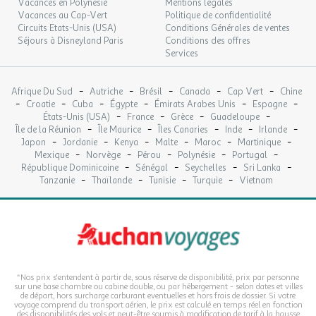
Vacances en Polynésie
Mentions légales
Vacances au Cap-Vert
Politique de confidentialité
Circuits Etats-Unis (USA)
Conditions Générales de ventes
Séjours à Disneyland Paris
Conditions des offres
Services
-
-
-
-
-
Afrique Du Sud
Autriche
Brésil
Canada
Cap Vert
Chine
-
-
-
-
-
-
Croatie
Cuba
Égypte
Émirats Arabes Unis
Espagne
-
-
-
-
États-Unis (USA)
France
Grèce
Guadeloupe
-
-
-
-
-
Île de la Réunion
Île Maurice
Îles Canaries
Inde
Irlande
-
-
-
-
-
-
Japon
Jordanie
Kenya
Malte
Maroc
Martinique
-
-
-
-
-
Mexique
Norvège
Pérou
Polynésie
Portugal
-
-
-
-
République Dominicaine
Sénégal
Seychelles
Sri Lanka
-
-
-
-
Tanzanie
Thaïlande
Tunisie
Turquie
Vietnam
*Nos prix s'entendent à partir de, sous réserve de disponibilité, prix par personne
sur une base chambre ou cabine double, ou par hébergement - selon dates et villes
de départ, hors surcharge carburant eventuelles et hors frais de dossier. Si votre
voyage comprend du transport aérien, le prix est calculé en temps réel en fonction
des disponibilités des vols et peut-être soumis à modification de tarif à la hausse