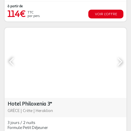
à partir de
114€
TTC
VOIR L'OFFRE
par pers.
Hotel Philoxenia 3*
GRÈCE
|
Crète
|
Heraklion
3 jours / 2 nuits
Formule Petit Déjeuner