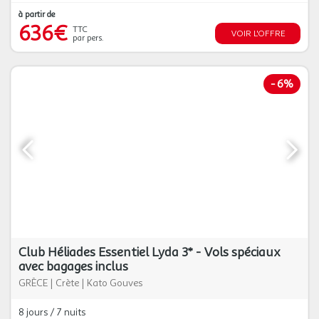
à partir de
636€
TTC
VOIR L'OFFRE
par pers.
-
6%
Club Héliades Essentiel Lyda 3* - Vols spéciaux
avec bagages inclus
GRÈCE
|
Crète
|
Kato Gouves
8 jours / 7 nuits