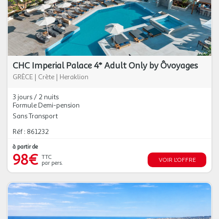
CHC Imperial Palace 4* Adult Only by Ôvoyages
GRÈCE
|
Crète
|
Heraklion
3 jours / 2 nuits
Formule Demi-pension
Sans Transport
Réf : 861232
à partir de
98€
TTC
VOIR L'OFFRE
par pers.