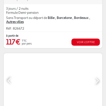
3 jours / 2 nuits
Formule Demi-pension
Sans Transport ou départ de
Bâle
Barcelone
Bordeaux
Autres villes
Réf : 826672
à partir de
117€
TTC
VOIR L'OFFRE
par pers.