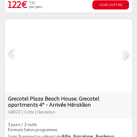
122€
TTC
VOIR L'OFFRE
par pers.
Grecotel Plaza Beach House, Grecotel
apartments 4* - Arrivée Héraklion
GRÈCE
|
Crète
|
Heraklion
3 jours / 2 nuits
Formule Selon programme
Sans Transport ou départ de
Bâle
Barcelone
Bordeaux