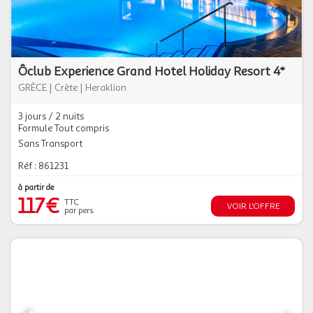
Ôclub Experience Grand Hotel Holiday Resort 4*
GRÈCE
|
Crète
|
Heraklion
3 jours / 2 nuits
Formule Tout compris
Sans Transport
Réf : 861231
à partir de
117€
TTC
VOIR L'OFFRE
par pers.