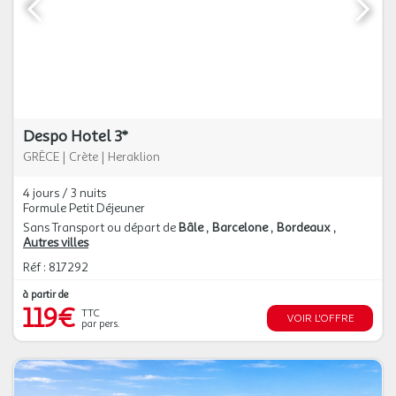
Despo Hotel 3*
GRÈCE
|
Crète
|
Heraklion
4 jours / 3 nuits
Formule Petit Déjeuner
Sans Transport ou départ de
Bâle
Barcelone
Bordeaux
Autres villes
Réf : 817292
à partir de
119€
TTC
VOIR L'OFFRE
par pers.