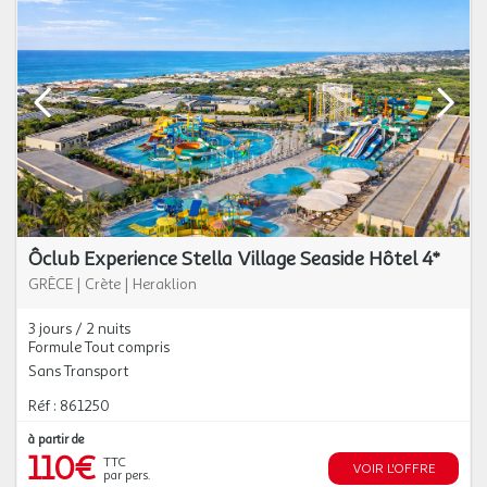
Ôclub Experience Stella Village Seaside Hôtel 4*
GRÈCE
|
Crète
|
Heraklion
3 jours / 2 nuits
Formule Tout compris
Sans Transport
Réf : 861250
à partir de
110€
TTC
VOIR L'OFFRE
par pers.