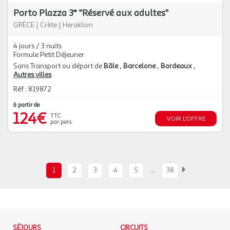
Porto Plazza 3* "Réservé aux adultes"
GRÈCE
|
Crète
|
Heraklion
4 jours / 3 nuits
Formule Petit Déjeuner
Sans Transport ou départ de
Bâle
Barcelone
Bordeaux
Autres villes
Réf : 819872
à partir de
124€
TTC
VOIR L'OFFRE
par pers.
…
1
2
3
4
5
38
SÉJOURS
CIRCUITS