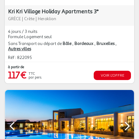
Kri Kri Village Holiday Apartments 3*
GRÈCE
|
Crète
|
Heraklion
4 jours / 3 nuits
Formule Logement seul
Sans Transport ou départ de
Bâle
Bordeaux
Bruxelles
Autres villes
Réf : 822095
à partir de
117€
TTC
VOIR L'OFFRE
par pers.