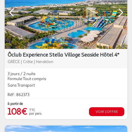
Ôclub Experience Stella Village Seaside Hôtel 4*
GRÈCE
|
Crète
|
Heraklion
3 jours / 2 nuits
Formule Tout compris
Sans Transport
Réf : 862373
à partir de
108€
TTC
VOIR L'OFFRE
par pers.