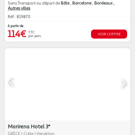
Sans Transport ou départ de
Bâle
Barcelone
Bordeaux
Autres villes
Réf : 819870
à partir de
114€
TTC
VOIR L'OFFRE
par pers.
Marirena Hotel 3*
GRÈCE
|
Crète
|
Heraklion