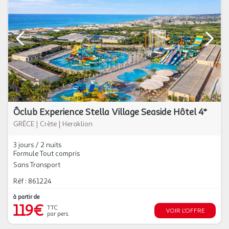
Ôclub Experience Stella Village Seaside Hôtel 4*
GRÈCE
|
Crète
|
Heraklion
3 jours / 2 nuits
Formule Tout compris
Sans Transport
Réf : 861224
à partir de
119€
TTC
VOIR L'OFFRE
par pers.