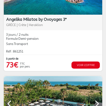
Angelika Milatos by Ovoyages 3*
GRÈCE
|
Crète
|
Heraklion
3 jours / 2 nuits
Formule Demi-pension
Sans Transport
Réf : 861251
à partir de
73€
TTC
VOIR L'OFFRE
par pers.