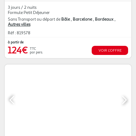
3 jours / 2 nuits
Formule Petit Déjeuner
Sans Transport ou départ de
Bâle
Barcelone
Bordeaux
Autres villes
Réf : 819578
à partir de
124€
TTC
VOIR L'OFFRE
par pers.