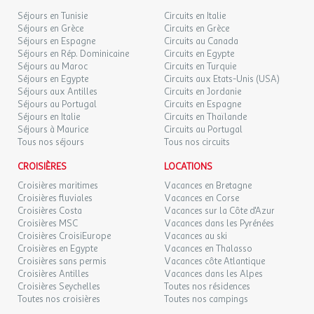
Séjours en Tunisie
Circuits en Italie
Séjours en Grèce
Circuits en Grèce
Séjours en Espagne
Circuits au Canada
Séjours en Rép. Dominicaine
Circuits en Egypte
Séjours au Maroc
Circuits en Turquie
Séjours en Egypte
Circuits aux Etats-Unis (USA)
Séjours aux Antilles
Circuits en Jordanie
Séjours au Portugal
Circuits en Espagne
Séjours en Italie
Circuits en Thaïlande
Séjours à Maurice
Circuits au Portugal
Tous nos séjours
Tous nos circuits
CROISIÈRES
LOCATIONS
Croisières maritimes
Vacances en Bretagne
Croisières fluviales
Vacances en Corse
Croisières Costa
Vacances sur la Côte d'Azur
Croisières MSC
Vacances dans les Pyrénées
Croisières CroisiEurope
Vacances au ski
Croisières en Egypte
Vacances en Thalasso
Croisières sans permis
Vacances côte Atlantique
Croisières Antilles
Vacances dans les Alpes
Croisières Seychelles
Toutes nos résidences
Toutes nos croisières
Toutes nos campings