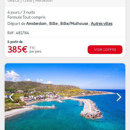
GRÈCE
|
Crète
|
Heraklion
4 jours / 3 nuits
Formule Tout compris
Départ de
Amsterdam
Bâle
Bâle/Mulhouse
Autres villes
Réf : 481784
à partir de
385€
TTC
VOIR L'OFFRE
par pers.