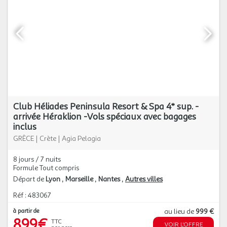
Club Héliades Peninsula Resort & Spa 4* sup. -
arrivée Héraklion -Vols spéciaux avec bagages
inclus
GRÈCE
|
Crète
|
Agia Pelagia
8 jours / 7 nuits
Formule Tout compris
Départ de
Lyon
Marseille
Nantes
Autres villes
Réf : 483067
à partir de
au lieu de
999 €
899€
TTC
VOIR L'OFFRE