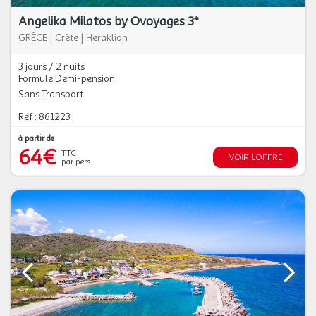
Angelika Milatos by Ovoyages 3*
GRÈCE
|
Crète
|
Heraklion
3 jours / 2 nuits
Formule Demi-pension
Sans Transport
Réf : 861223
à partir de
64€
TTC
VOIR L'OFFRE
par pers.