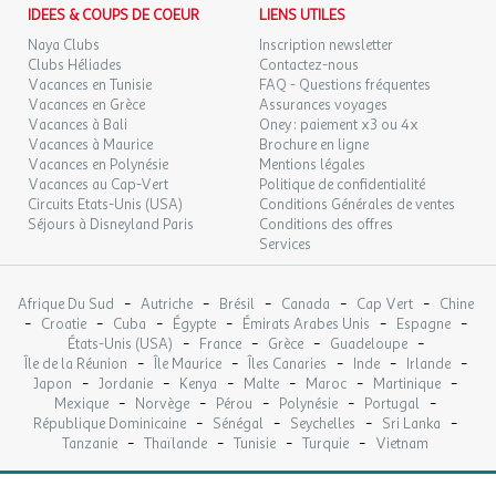
IDEES & COUPS DE COEUR
LIENS UTILES
Naya Clubs
Inscription newsletter
Clubs Héliades
Contactez-nous
Vacances en Tunisie
FAQ - Questions fréquentes
Vacances en Grèce
Assurances voyages
Vacances à Bali
Oney : paiement x3 ou 4x
Vacances à Maurice
Brochure en ligne
Vacances en Polynésie
Mentions légales
Vacances au Cap-Vert
Politique de confidentialité
Circuits Etats-Unis (USA)
Conditions Générales de ventes
Séjours à Disneyland Paris
Conditions des offres
Services
-
-
-
-
-
Afrique Du Sud
Autriche
Brésil
Canada
Cap Vert
Chine
-
-
-
-
-
-
Croatie
Cuba
Égypte
Émirats Arabes Unis
Espagne
-
-
-
-
États-Unis (USA)
France
Grèce
Guadeloupe
-
-
-
-
-
Île de la Réunion
Île Maurice
Îles Canaries
Inde
Irlande
-
-
-
-
-
-
Japon
Jordanie
Kenya
Malte
Maroc
Martinique
-
-
-
-
-
Mexique
Norvège
Pérou
Polynésie
Portugal
-
-
-
-
République Dominicaine
Sénégal
Seychelles
Sri Lanka
-
-
-
-
Tanzanie
Thaïlande
Tunisie
Turquie
Vietnam