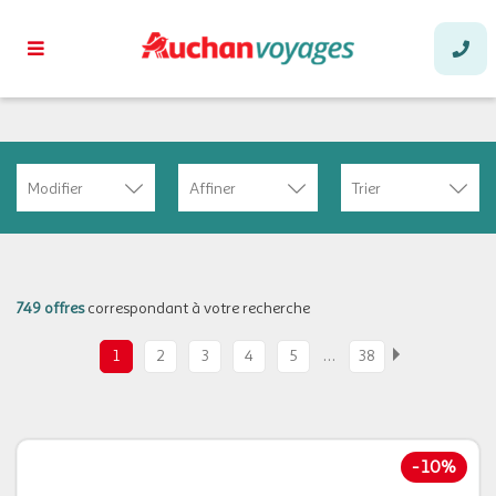
Modifier
Affiner
Trier
749 offres
correspondant à votre recherche
…
1
2
3
4
5
38
-
10%