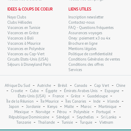
IDEES & COUPS DE COEUR
LIENS UTILES
Naya Clubs
Inscription newsletter
Clubs Héliades
Contactez-nous
Vacances en Tunisie
FAQ - Questions fréquentes
Vacances en Grèce
Assurances voyages
Vacances à Bali
Oney : paiement x3 ou 4x
Vacances à Maurice
Brochure en ligne
Vacances en Polynésie
Mentions légales
Vacances au Cap-Vert
Politique de confidentialité
Circuits Etats-Unis (USA)
Conditions Générales de ventes
Séjours à Disneyland Paris
Conditions des offres
Services
-
-
-
-
-
Afrique Du Sud
Autriche
Brésil
Canada
Cap Vert
Chine
-
-
-
-
-
-
Croatie
Cuba
Égypte
Émirats Arabes Unis
Espagne
-
-
-
-
États-Unis (USA)
France
Grèce
Guadeloupe
-
-
-
-
-
Île de la Réunion
Île Maurice
Îles Canaries
Inde
Irlande
-
-
-
-
-
-
Japon
Jordanie
Kenya
Malte
Maroc
Martinique
-
-
-
-
-
Mexique
Norvège
Pérou
Polynésie
Portugal
-
-
-
-
République Dominicaine
Sénégal
Seychelles
Sri Lanka
-
-
-
-
Tanzanie
Thaïlande
Tunisie
Turquie
Vietnam