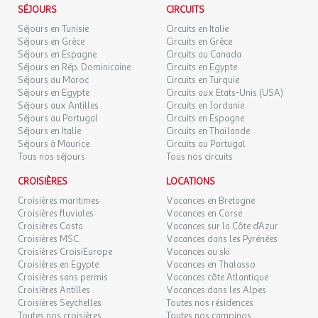
SÉJOURS
CIRCUITS
Séjours en Tunisie
Circuits en Italie
Séjours en Grèce
Circuits en Grèce
Séjours en Espagne
Circuits au Canada
Séjours en Rép. Dominicaine
Circuits en Egypte
Séjours au Maroc
Circuits en Turquie
Séjours en Egypte
Circuits aux Etats-Unis (USA)
Séjours aux Antilles
Circuits en Jordanie
Séjours au Portugal
Circuits en Espagne
Séjours en Italie
Circuits en Thaïlande
Séjours à Maurice
Circuits au Portugal
Tous nos séjours
Tous nos circuits
CROISIÈRES
LOCATIONS
Croisières maritimes
Vacances en Bretagne
Croisières fluviales
Vacances en Corse
Croisières Costa
Vacances sur la Côte d'Azur
Croisières MSC
Vacances dans les Pyrénées
Croisières CroisiEurope
Vacances au ski
Croisières en Egypte
Vacances en Thalasso
Croisières sans permis
Vacances côte Atlantique
Croisières Antilles
Vacances dans les Alpes
Croisières Seychelles
Toutes nos résidences
Toutes nos croisières
Toutes nos campings