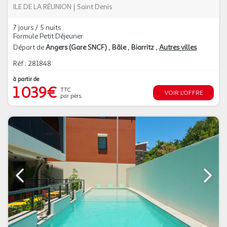
ILE DE LA RÉUNION
|
Saint Denis
7 jours / 5 nuits
Formule Petit Déjeuner
Départ de
Angers (Gare SNCF)
Bâle
Biarritz
Autres villes
Réf : 281848
à partir de
1 039€
TTC
VOIR L'OFFRE
par pers.