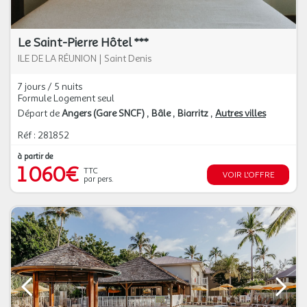
Le Saint-Pierre Hôtel ***
ILE DE LA RÉUNION
|
Saint Denis
7 jours / 5 nuits
Formule Logement seul
Départ de
Angers (Gare SNCF)
Bâle
Biarritz
Autres villes
Réf : 281852
à partir de
1 060€
TTC
VOIR L'OFFRE
par pers.