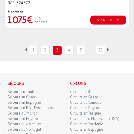
Réf : 324872
à partir de
1 075€
TTC
VOIR L'OFFRE
par pers.
…
1
2
3
4
5
13
SÉJOURS
CIRCUITS
Séjours en Tunisie
Circuits en Italie
Séjours en Grèce
Circuits en Grèce
Séjours en Espagne
Circuits au Canada
Séjours en Rép. Dominicaine
Circuits en Egypte
Séjours au Maroc
Circuits en Turquie
Séjours en Egypte
Circuits aux Etats-Unis (USA)
Séjours aux Antilles
Circuits en Jordanie
Séjours au Portugal
Circuits en Espagne