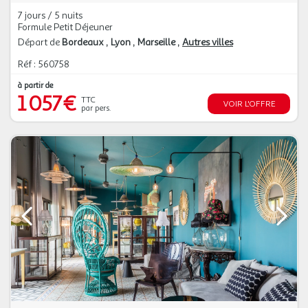
7 jours / 5 nuits
Formule Petit Déjeuner
Départ de
Bordeaux
Lyon
Marseille
Autres villes
Réf : 560758
à partir de
1 057€
TTC
VOIR L'OFFRE
par pers.