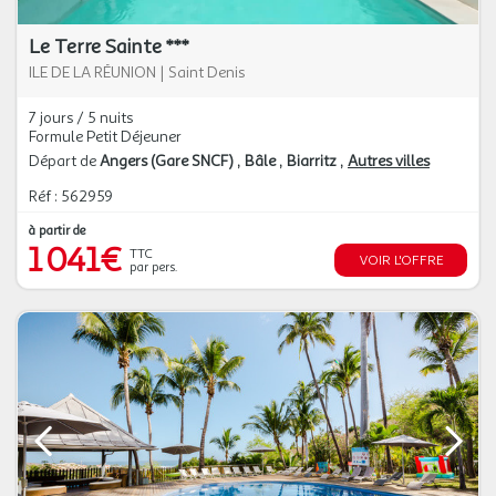
Le Terre Sainte ***
ILE DE LA RÉUNION
|
Saint Denis
7 jours / 5 nuits
Formule Petit Déjeuner
Départ de
Angers (Gare SNCF)
Bâle
Biarritz
Autres villes
Réf : 562959
à partir de
1 041€
TTC
VOIR L'OFFRE
par pers.