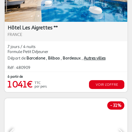
Hôtel Les Aigrettes **
FRANCE
7 jours / 4 nuits
Formule Petit Déjeuner
Départ de
Barcelone
Bilbao
Bordeaux
Autres villes
Réf : 480909
à partir de
1 041€
TTC
VOIR L'OFFRE
par pers.
-
31%