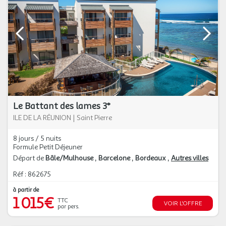
Le Battant des lames 3*
ILE DE LA RÉUNION
|
Saint Pierre
8 jours / 5 nuits
Formule Petit Déjeuner
Départ de
Bâle/Mulhouse
Barcelone
Bordeaux
Autres villes
Réf : 862675
à partir de
1 015€
TTC
VOIR L'OFFRE
par pers.