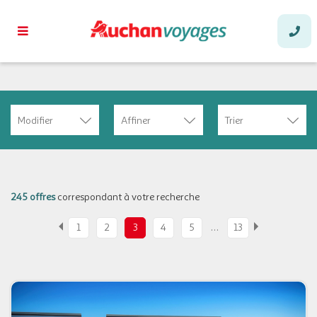
Modifier
Affiner
Trier
245 offres
correspondant à votre recherche
…
1
2
3
4
5
13