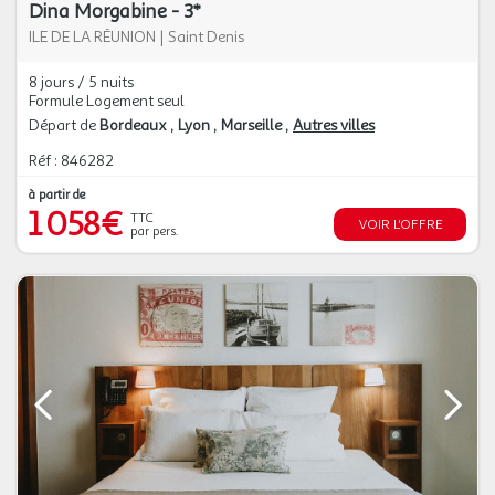
Dina Morgabine - 3*
ILE DE LA RÉUNION
|
Saint Denis
8 jours / 5 nuits
Formule Logement seul
Départ de
Bordeaux
Lyon
Marseille
Autres villes
Réf : 846282
à partir de
1 058€
TTC
VOIR L'OFFRE
par pers.