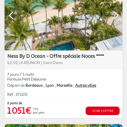
Ness By D Ocean - Offre spéciale Noces ****
ILE DE LA RÉUNION
|
Saint Denis
7 jours / 5 nuits
Formule Petit Déjeuner
Départ de
Bordeaux
Lyon
Marseille
Autres villes
Réf : 371105
à partir de
1 051€
TTC
VOIR L'OFFRE
par pers.