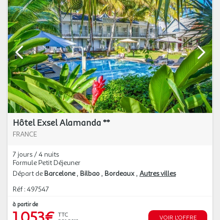
Hôtel Exsel Alamanda **
FRANCE
7 jours / 4 nuits
Formule Petit Déjeuner
Départ de
Barcelone
Bilbao
Bordeaux
Autres villes
Réf : 497547
à partir de
1 053€
TTC
VOIR L'OFFRE