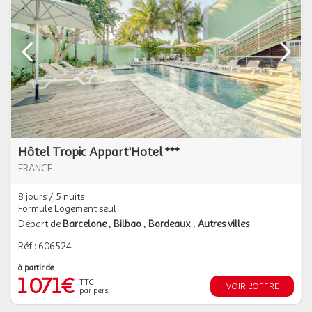
Hôtel Tropic Appart'Hotel ***
FRANCE
8 jours / 5 nuits
Formule Logement seul
Départ de
Barcelone
Bilbao
Bordeaux
Autres villes
Réf : 606524
à partir de
1 071€
TTC
VOIR L'OFFRE
par pers.