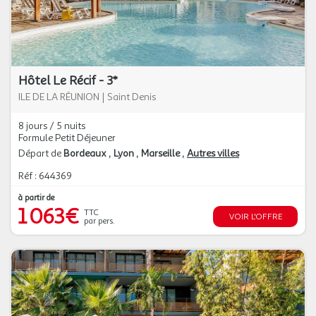
Hôtel Le Récif - 3*
ILE DE LA RÉUNION
|
Saint Denis
8 jours / 5 nuits
Formule Petit Déjeuner
Départ de
Bordeaux
Lyon
Marseille
Autres villes
Réf : 644369
à partir de
1 063€
TTC
VOIR L'OFFRE
par pers.