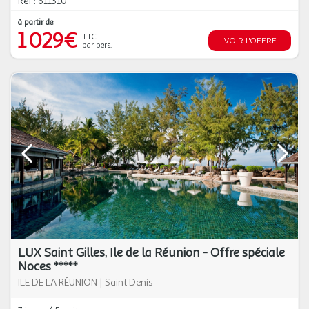
Réf : 611310
à partir de
1 029€
TTC
VOIR L'OFFRE
par pers.
LUX Saint Gilles, Ile de la Réunion - Offre spéciale
Noces *****
ILE DE LA RÉUNION
|
Saint Denis