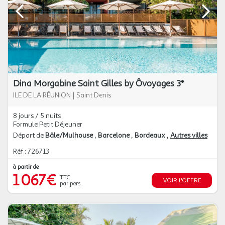
Dina Morgabine Saint Gilles by Ôvoyages 3*
ILE DE LA RÉUNION
|
Saint Denis
8 jours / 5 nuits
Formule Petit Déjeuner
Départ de
Bâle/Mulhouse
Barcelone
Bordeaux
Autres villes
Réf : 726713
à partir de
1 067€
TTC
VOIR L'OFFRE
par pers.