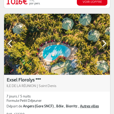
1 016€
TTC
VOIR L'OFFRE
par pers.
Exsel Floralys ***
ILE DE LA RÉUNION
|
Saint Denis
7 jours / 5 nuits
Formule Petit Déjeuner
Départ de
Angers (Gare SNCF)
Bâle
Biarritz
Autres villes