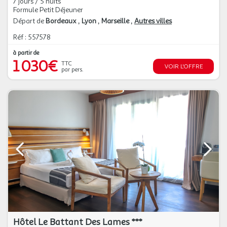
7 jours / 5 nuits
Formule Petit Déjeuner
Départ de
Bordeaux
Lyon
Marseille
Autres villes
Réf : 557578
à partir de
1 030€
TTC
VOIR L'OFFRE
par pers.
Hôtel Le Battant Des Lames ***