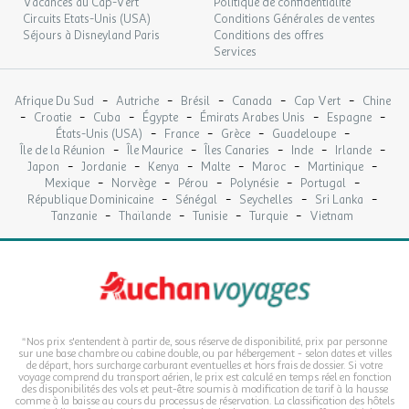
Vacances au Cap-Vert
Politique de confidentialité
Circuits Etats-Unis (USA)
Conditions Générales de ventes
Séjours à Disneyland Paris
Conditions des offres
Services
-
-
-
-
-
Afrique Du Sud
Autriche
Brésil
Canada
Cap Vert
Chine
-
-
-
-
-
-
Croatie
Cuba
Égypte
Émirats Arabes Unis
Espagne
-
-
-
-
États-Unis (USA)
France
Grèce
Guadeloupe
-
-
-
-
-
Île de la Réunion
Île Maurice
Îles Canaries
Inde
Irlande
-
-
-
-
-
-
Japon
Jordanie
Kenya
Malte
Maroc
Martinique
-
-
-
-
-
Mexique
Norvège
Pérou
Polynésie
Portugal
-
-
-
-
République Dominicaine
Sénégal
Seychelles
Sri Lanka
-
-
-
-
Tanzanie
Thaïlande
Tunisie
Turquie
Vietnam
*Nos prix s'entendent à partir de, sous réserve de disponibilité, prix par personne
sur une base chambre ou cabine double, ou par hébergement - selon dates et villes
de départ, hors surcharge carburant eventuelles et hors frais de dossier. Si votre
voyage comprend du transport aérien, le prix est calculé en temps réel en fonction
des disponibilités des vols et peut-être soumis à modification de tarif à la hausse
comme à la baisse au cours du processus de réservation. La classification des hôtels