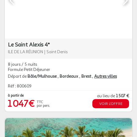
Le Saint Alexis 4*
ILE DE LA RÉUNION
|
Saint Denis
8 jours / 5 nuits
Formule Petit Déjeuner
Départ de
Bâle/Mulhouse
Bordeaux
Brest
Autres villes
Réf : 800609
à partir de
au lieu de
1 507 €
1 047€
TTC
VOIR L'OFFRE
par pers.