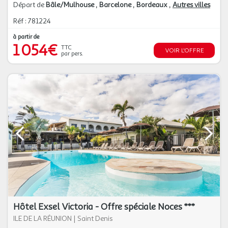
Départ de
Bâle/Mulhouse
Barcelone
Bordeaux
Autres villes
Réf : 781224
à partir de
1 054€
TTC
VOIR L'OFFRE
par pers.
Hôtel Exsel Victoria - Offre spéciale Noces ***
ILE DE LA RÉUNION
|
Saint Denis