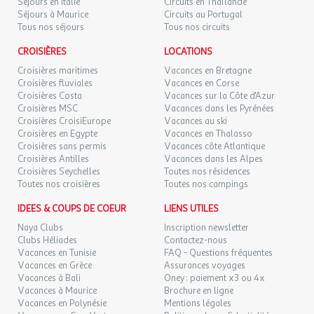
Séjours en Italie
Circuits en Thaïlande
Séjours à Maurice
Circuits au Portugal
Tous nos séjours
Tous nos circuits
CROISIÈRES
LOCATIONS
Croisières maritimes
Vacances en Bretagne
Croisières fluviales
Vacances en Corse
Croisières Costa
Vacances sur la Côte d'Azur
Croisières MSC
Vacances dans les Pyrénées
Croisières CroisiEurope
Vacances au ski
Croisières en Egypte
Vacances en Thalasso
Croisières sans permis
Vacances côte Atlantique
Croisières Antilles
Vacances dans les Alpes
Croisières Seychelles
Toutes nos résidences
Toutes nos croisières
Toutes nos campings
IDEES & COUPS DE COEUR
LIENS UTILES
Naya Clubs
Inscription newsletter
Clubs Héliades
Contactez-nous
Vacances en Tunisie
FAQ - Questions fréquentes
Vacances en Grèce
Assurances voyages
Vacances à Bali
Oney : paiement x3 ou 4x
Vacances à Maurice
Brochure en ligne
Vacances en Polynésie
Mentions légales