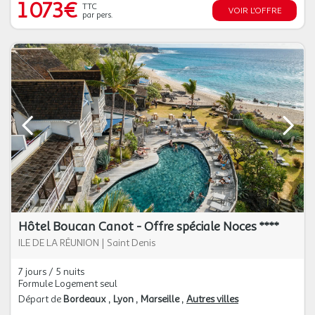
1 073€
TTC
VOIR L'OFFRE
par pers.
Hôtel Boucan Canot - Offre spéciale Noces ****
ILE DE LA RÉUNION
|
Saint Denis
7 jours / 5 nuits
Formule Logement seul
Départ de
Bordeaux
Lyon
Marseille
Autres villes