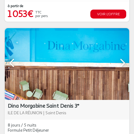
à partir de
1 053€
TTC
VOIR L'OFFRE
par pers.
Dina Morgabine Saint Denis 3*
ILE DE LA RÉUNION
|
Saint Denis
8 jours / 5 nuits
Formule Petit Déjeuner