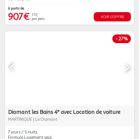
à partir de
907€
TTC
VOIR L'OFFRE
par pers.
-
27%
Diamant les Bains 4* avec Location de voiture
MARTINIQUE
|
Le Diamant
7 jours / 5 nuits
Formule Logement seul