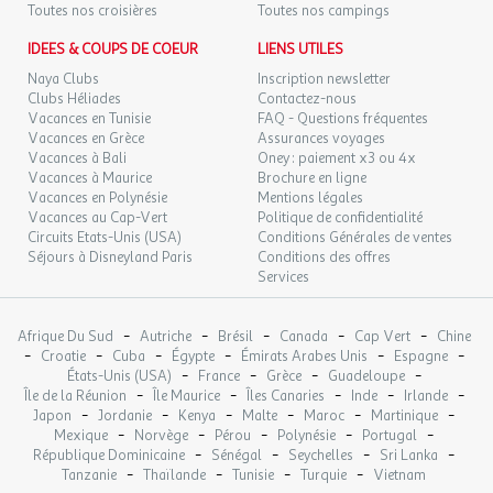
Toutes nos croisières
Toutes nos campings
IDEES & COUPS DE COEUR
LIENS UTILES
Naya Clubs
Inscription newsletter
Clubs Héliades
Contactez-nous
Vacances en Tunisie
FAQ - Questions fréquentes
Vacances en Grèce
Assurances voyages
Vacances à Bali
Oney : paiement x3 ou 4x
Vacances à Maurice
Brochure en ligne
Vacances en Polynésie
Mentions légales
Vacances au Cap-Vert
Politique de confidentialité
Circuits Etats-Unis (USA)
Conditions Générales de ventes
Séjours à Disneyland Paris
Conditions des offres
Services
-
-
-
-
-
Afrique Du Sud
Autriche
Brésil
Canada
Cap Vert
Chine
-
-
-
-
-
-
Croatie
Cuba
Égypte
Émirats Arabes Unis
Espagne
-
-
-
-
États-Unis (USA)
France
Grèce
Guadeloupe
-
-
-
-
-
Île de la Réunion
Île Maurice
Îles Canaries
Inde
Irlande
-
-
-
-
-
-
Japon
Jordanie
Kenya
Malte
Maroc
Martinique
-
-
-
-
-
Mexique
Norvège
Pérou
Polynésie
Portugal
-
-
-
-
République Dominicaine
Sénégal
Seychelles
Sri Lanka
-
-
-
-
Tanzanie
Thaïlande
Tunisie
Turquie
Vietnam