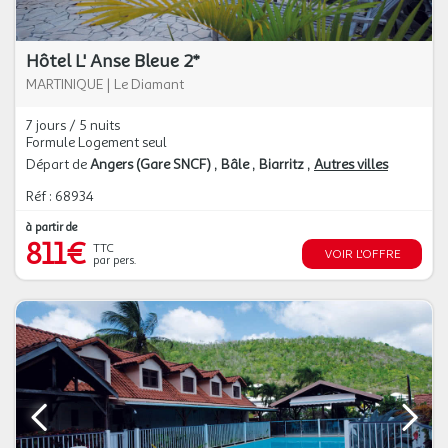
Hôtel L' Anse Bleue 2*
MARTINIQUE
|
Le Diamant
7 jours / 5 nuits
Formule Logement seul
Départ de
Angers (Gare SNCF)
Bâle
Biarritz
Autres villes
Réf : 68934
à partir de
811€
TTC
VOIR L'OFFRE
par pers.