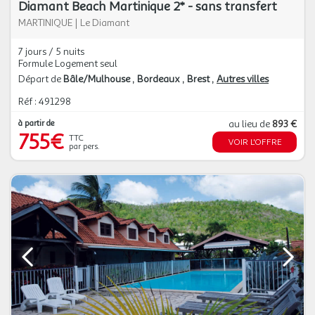
Diamant Beach Martinique 2* - sans transfert
MARTINIQUE
|
Le Diamant
7 jours / 5 nuits
Formule Logement seul
Départ de
Bâle/Mulhouse
Bordeaux
Brest
Autres villes
Réf : 491298
à partir de
au lieu de
893 €
755€
TTC
VOIR L'OFFRE
par pers.