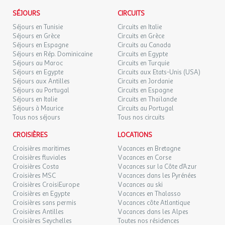
SÉJOURS
CIRCUITS
Séjours en Tunisie
Circuits en Italie
Séjours en Grèce
Circuits en Grèce
Séjours en Espagne
Circuits au Canada
Séjours en Rép. Dominicaine
Circuits en Egypte
Séjours au Maroc
Circuits en Turquie
Séjours en Egypte
Circuits aux Etats-Unis (USA)
Séjours aux Antilles
Circuits en Jordanie
Séjours au Portugal
Circuits en Espagne
Séjours en Italie
Circuits en Thaïlande
Séjours à Maurice
Circuits au Portugal
Tous nos séjours
Tous nos circuits
CROISIÈRES
LOCATIONS
Croisières maritimes
Vacances en Bretagne
Croisières fluviales
Vacances en Corse
Croisières Costa
Vacances sur la Côte d'Azur
Croisières MSC
Vacances dans les Pyrénées
Croisières CroisiEurope
Vacances au ski
Croisières en Egypte
Vacances en Thalasso
Croisières sans permis
Vacances côte Atlantique
Croisières Antilles
Vacances dans les Alpes
Croisières Seychelles
Toutes nos résidences