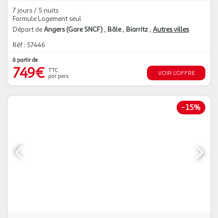
7 jours / 5 nuits
Formule Logement seul
Départ de
Angers (Gare SNCF)
Bâle
Biarritz
Autres villes
Réf : 57446
à partir de
749€
TTC
VOIR L'OFFRE
par pers.
-
15%