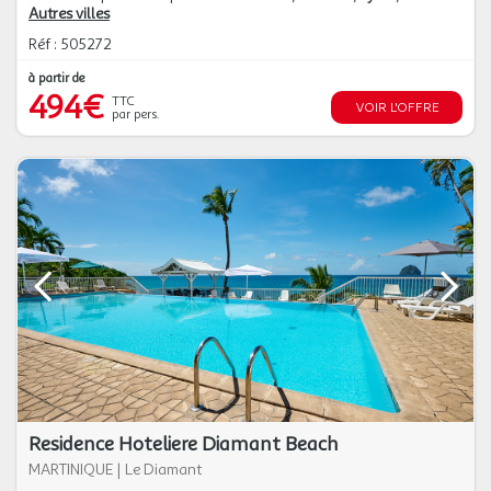
Autres villes
Réf : 505272
à partir de
494€
TTC
VOIR L'OFFRE
par pers.
Residence Hoteliere Diamant Beach
MARTINIQUE
|
Le Diamant