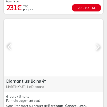
à partir de
231€
TTC
VOIR L'OFFRE
par pers.
Diamant les Bains 4*
MARTINIQUE
|
Le Diamant
6 jours / 5 nuits
Formule Logement seul
Sans Transport ou départ de
Bordeaux
Genève
Lyon