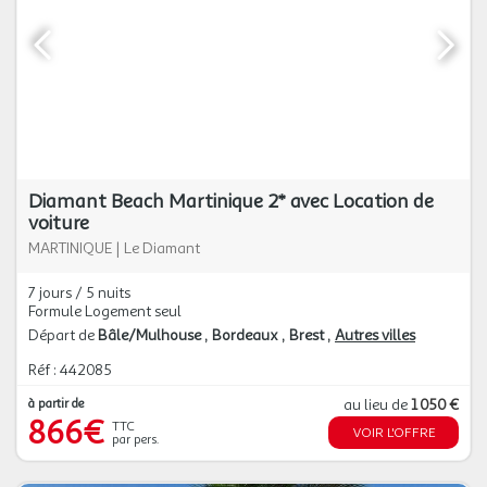
Diamant Beach Martinique 2* avec Location de
voiture
MARTINIQUE
|
Le Diamant
7 jours / 5 nuits
Formule Logement seul
Départ de
Bâle/Mulhouse
Bordeaux
Brest
Autres villes
Réf : 442085
à partir de
au lieu de
1 050 €
866€
TTC
VOIR L'OFFRE
par pers.