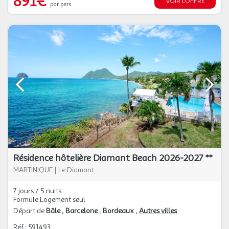
891€
VOIR L'OFFRE
par pers.
Résidence hôtelière Diamant Beach 2026-2027 **
MARTINIQUE
|
Le Diamant
7 jours / 5 nuits
Formule Logement seul
Départ de
Bâle
Barcelone
Bordeaux
Autres villes
Réf : 591493