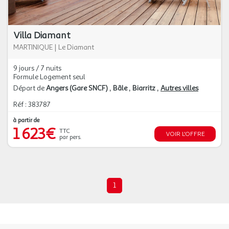
Villa Diamant
MARTINIQUE
|
Le Diamant
9 jours / 7 nuits
Formule Logement seul
Départ de
Angers (Gare SNCF)
Bâle
Biarritz
Autres villes
Réf : 383787
à partir de
1 623€
TTC
VOIR L'OFFRE
par pers.
1