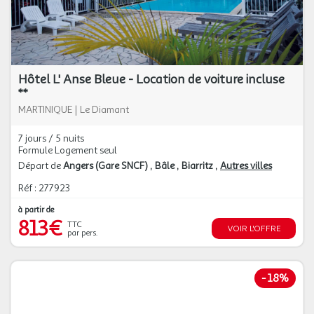
Hôtel L' Anse Bleue - Location de voiture incluse
**
MARTINIQUE
|
Le Diamant
7 jours / 5 nuits
Formule Logement seul
Départ de
Angers (Gare SNCF)
Bâle
Biarritz
Autres villes
Réf : 277923
à partir de
813€
TTC
VOIR L'OFFRE
par pers.
-
18%