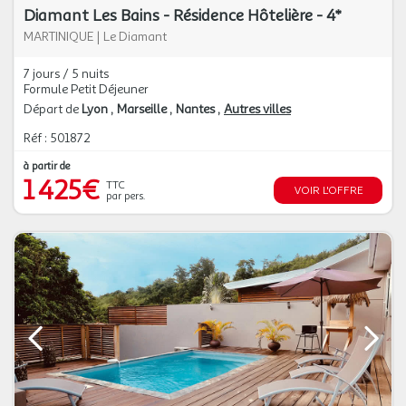
Diamant Les Bains - Résidence Hôtelière - 4*
MARTINIQUE
|
Le Diamant
7 jours / 5 nuits
Formule Petit Déjeuner
Départ de
Lyon
Marseille
Nantes
Autres villes
Réf : 501872
à partir de
1 425€
TTC
VOIR L'OFFRE
par pers.