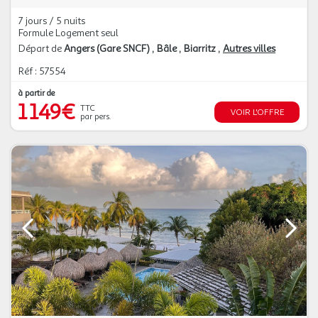
7 jours / 5 nuits
Formule Logement seul
Départ de
Angers (Gare SNCF)
Bâle
Biarritz
Autres villes
Réf : 57554
à partir de
1 149€
TTC
VOIR L'OFFRE
par pers.