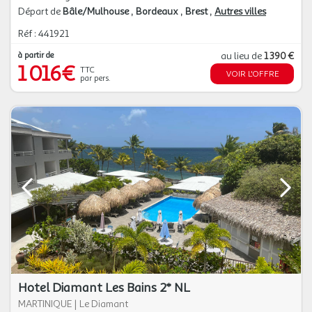
Départ de
Bâle/Mulhouse
Bordeaux
Brest
Autres villes
Réf : 441921
à partir de
au lieu de
1 390 €
1 016€
TTC
VOIR L'OFFRE
par pers.
Hotel Diamant Les Bains 2* NL
MARTINIQUE
|
Le Diamant