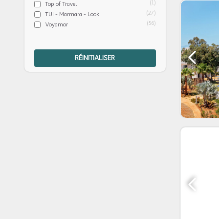
(1)
Top of Travel
(27)
TUI - Marmara - Look
(56)
Voyamar
RÉINITIALISER