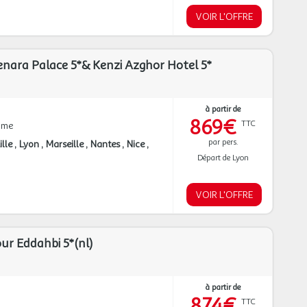
VOIR L'OFFRE
nara Palace 5*& Kenzi Azghor Hotel 5*
à partir de
869€
TTC
mme
par pers.
ille
Lyon
Marseille
Nantes
Nice
Départ de Lyon
VOIR L'OFFRE
r Eddahbi 5*(nl)
à partir de
874€
TTC