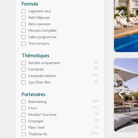
Formule
Logement seul
Petit Déjeuner
Demi-pension
Pension Complète
Selon programme
Tout compris
Thématiques
(8)
Adultes uniquement
(6)
Combinés
(33)
Escapade citadine
(6)
Spa/Bien-être
Partenaires
(84)
Boomerang
(47)
Fram
(9)
Mondial Tourisme
(3)
Ovoyages
(5)
Plein Vent
(111)
Thalasso N1