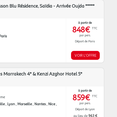
on Blu Résidence, Saïdia - Arrivée Oujda *****
à partir de
848€
TTC
par pers.
Paris
Départ de Paris
VOIR L'OFFRE
s Marrakech 4* & Kenzi Azghor Hotel 5*
à partir de
859€
TTC
mme
par pers.
ille
Lyon
Marseille
Nantes
Nice
Départ de Lyon
au lieu de
963 €