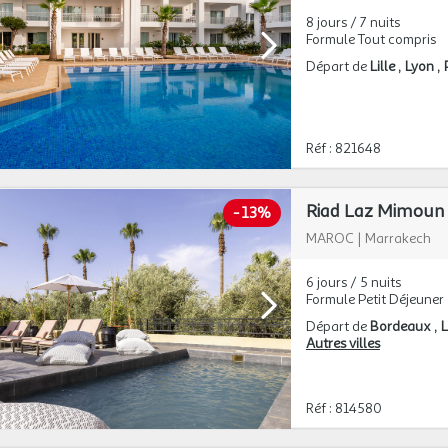
8 jours / 7 nuits
Formule Tout compris
Départ de
Lille
Lyon
Réf : 821648
Riad Laz Mimoun
-
13%
MAROC
|
Marrakech
6 jours / 5 nuits
Formule Petit Déjeuner
Départ de
Bordeaux
L
Autres villes
Réf : 814580