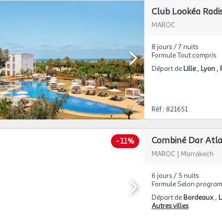
Club Lookéa Radiss
MAROC
8 jours / 7 nuits
Formule Tout compris
Départ de
Lille
Lyon
Réf : 821651
Combiné Dar Atla
-
11%
MAROC
|
Marrakech
6 jours / 5 nuits
Formule Selon progra
Départ de
Bordeaux
L
Autres villes