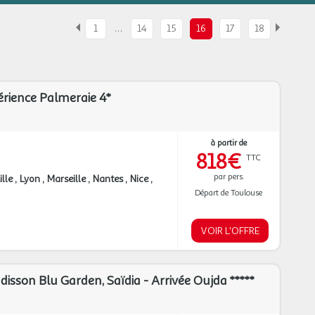
…
1
14
15
16
17
18
érience Palmeraie 4*
à partir de
818€
TTC
par pers.
ille
Lyon
Marseille
Nantes
Nice
Départ de Toulouse
VOIR L'OFFRE
sson Blu Garden, Saïdia - Arrivée Oujda *****