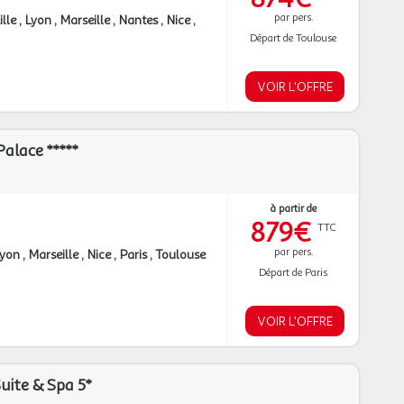
par pers.
ille
Lyon
Marseille
Nantes
Nice
Départ de Toulouse
VOIR L'OFFRE
Palace *****
à partir de
879€
TTC
par pers.
Lyon
Marseille
Nice
Paris
Toulouse
Départ de Paris
VOIR L'OFFRE
ite & Spa 5*