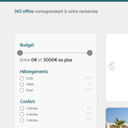
343 offres
correspondant à votre recherche
Budget
Entre
0€
et
5000€ ou plus
Hébergements
(47)
Club
(1)
Hôtel
(32)
Riad
Confort
(4)
3 étoiles
(25)
4 étoiles
(11)
5 étoiles