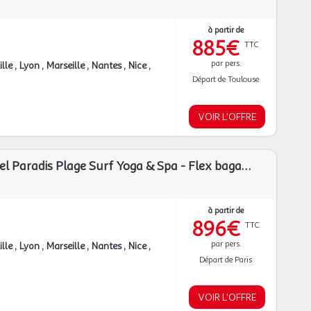
à partir de
885€
TTC
par pers.
ille
Lyon
Marseille
Nantes
Nice
Départ de Toulouse
VOIR L'OFFRE
TUI Sélection Hôtel Paradis Plage Surf Yoga & Spa - Flex bagages inclus *****
à partir de
896€
TTC
par pers.
ille
Lyon
Marseille
Nantes
Nice
Départ de Paris
VOIR L'OFFRE