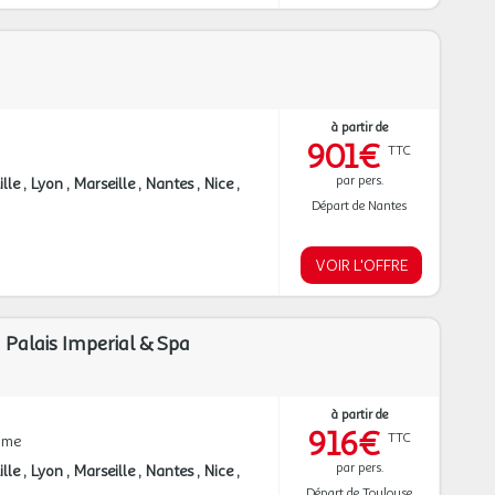
à partir de
901€
TTC
par pers.
ille
Lyon
Marseille
Nantes
Nice
Départ de Nantes
VOIR L'OFFRE
 Palais Imperial & Spa
à partir de
916€
TTC
mme
par pers.
ille
Lyon
Marseille
Nantes
Nice
Départ de Toulouse