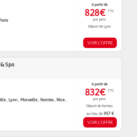
à partir de
828€
TTC
par pers.
Paris
Départ de Lyon
VOIR L'OFFRE
 & Spa
à partir de
832€
TTC
par pers.
ille
Lyon
Marseille
Nantes
Nice
Départ de Nantes
au lieu de
957 €
VOIR L'OFFRE