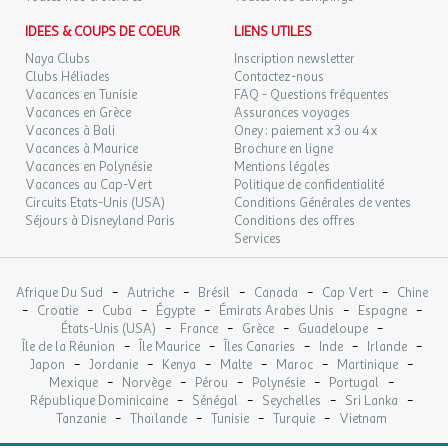
IDEES & COUPS DE COEUR
LIENS UTILES
Naya Clubs
Inscription newsletter
Clubs Héliades
Contactez-nous
Vacances en Tunisie
FAQ - Questions fréquentes
Vacances en Grèce
Assurances voyages
Vacances à Bali
Oney : paiement x3 ou 4x
Vacances à Maurice
Brochure en ligne
Vacances en Polynésie
Mentions légales
Vacances au Cap-Vert
Politique de confidentialité
Circuits Etats-Unis (USA)
Conditions Générales de ventes
Séjours à Disneyland Paris
Conditions des offres
Services
-
-
-
-
-
Afrique Du Sud
Autriche
Brésil
Canada
Cap Vert
Chine
-
-
-
-
-
-
Croatie
Cuba
Égypte
Émirats Arabes Unis
Espagne
-
-
-
-
États-Unis (USA)
France
Grèce
Guadeloupe
-
-
-
-
-
Île de la Réunion
Île Maurice
Îles Canaries
Inde
Irlande
-
-
-
-
-
-
Japon
Jordanie
Kenya
Malte
Maroc
Martinique
-
-
-
-
-
Mexique
Norvège
Pérou
Polynésie
Portugal
-
-
-
-
République Dominicaine
Sénégal
Seychelles
Sri Lanka
-
-
-
-
Tanzanie
Thaïlande
Tunisie
Turquie
Vietnam