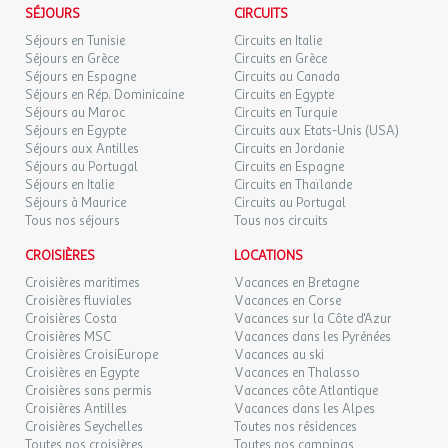
SÉJOURS
CIRCUITS
Séjours en Tunisie
Circuits en Italie
Séjours en Grèce
Circuits en Grèce
Séjours en Espagne
Circuits au Canada
Séjours en Rép. Dominicaine
Circuits en Egypte
Séjours au Maroc
Circuits en Turquie
Séjours en Egypte
Circuits aux Etats-Unis (USA)
Séjours aux Antilles
Circuits en Jordanie
Séjours au Portugal
Circuits en Espagne
Séjours en Italie
Circuits en Thaïlande
Séjours à Maurice
Circuits au Portugal
Tous nos séjours
Tous nos circuits
CROISIÈRES
LOCATIONS
Croisières maritimes
Vacances en Bretagne
Croisières fluviales
Vacances en Corse
Croisières Costa
Vacances sur la Côte d'Azur
Croisières MSC
Vacances dans les Pyrénées
Croisières CroisiEurope
Vacances au ski
Croisières en Egypte
Vacances en Thalasso
Croisières sans permis
Vacances côte Atlantique
Croisières Antilles
Vacances dans les Alpes
Croisières Seychelles
Toutes nos résidences
Toutes nos croisières
Toutes nos campings