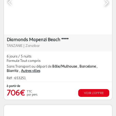
Diamonds Mapenzi Beach ****
TANZANIE
|
Zanzibar
6 jours / 5 nuits
Formule Tout compris
Sans Transport ou départ de
Bâle/Mulhouse
Barcelone
Biarritz
Autres villes
Réf : 653251
à partir de
706€
TTC
VOIR L'OFFRE
par pers.