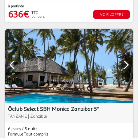
à partir de
636€
TTC
VOIR L'OFFRE
par pers.
Ôclub Select SBH Monica Zanzibar 5*
TANZANIE
|
Zanzibar
6 jours / 5 nuits
Formule Tout compris