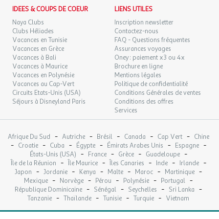
IDEES & COUPS DE COEUR
LIENS UTILES
Naya Clubs
Inscription newsletter
Clubs Héliades
Contactez-nous
Vacances en Tunisie
FAQ - Questions fréquentes
Vacances en Grèce
Assurances voyages
Vacances à Bali
Oney : paiement x3 ou 4x
Vacances à Maurice
Brochure en ligne
Vacances en Polynésie
Mentions légales
Vacances au Cap-Vert
Politique de confidentialité
Circuits Etats-Unis (USA)
Conditions Générales de ventes
Séjours à Disneyland Paris
Conditions des offres
Services
-
-
-
-
-
Afrique Du Sud
Autriche
Brésil
Canada
Cap Vert
Chine
-
-
-
-
-
-
Croatie
Cuba
Égypte
Émirats Arabes Unis
Espagne
-
-
-
-
États-Unis (USA)
France
Grèce
Guadeloupe
-
-
-
-
-
Île de la Réunion
Île Maurice
Îles Canaries
Inde
Irlande
-
-
-
-
-
-
Japon
Jordanie
Kenya
Malte
Maroc
Martinique
-
-
-
-
-
Mexique
Norvège
Pérou
Polynésie
Portugal
-
-
-
-
République Dominicaine
Sénégal
Seychelles
Sri Lanka
-
-
-
-
Tanzanie
Thaïlande
Tunisie
Turquie
Vietnam