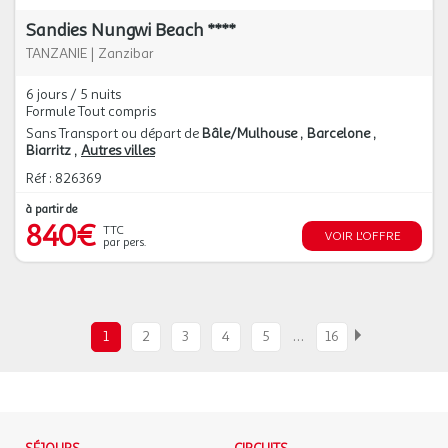
Sandies Nungwi Beach ****
TANZANIE
|
Zanzibar
6 jours / 5 nuits
Formule Tout compris
Sans Transport ou départ de
Bâle/Mulhouse
Barcelone
Biarritz
Autres villes
Réf : 826369
à partir de
840€
TTC
VOIR L'OFFRE
par pers.
…
1
2
3
4
5
16