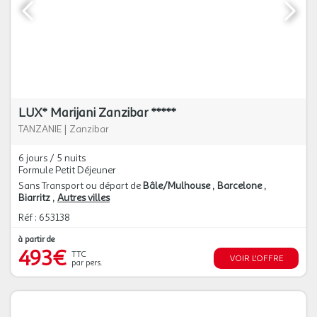
LUX* Marijani Zanzibar *****
TANZANIE
|
Zanzibar
6 jours / 5 nuits
Formule Petit Déjeuner
Sans Transport ou départ de
Bâle/Mulhouse
Barcelone
Biarritz
Autres villes
Réf : 653138
à partir de
493€
TTC
VOIR L'OFFRE
par pers.