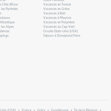
orse
Clubs Héliades
a Côte d'Azur
Vacances en Tunisie
les Pyrénées
Vacances en Grèce
i
Vacances à Bali
halasso
Vacances à Maurice
Atlantique
Vacances en Polynésie
 les Alpes
Vacances au Cap-Vert
idences
Circuits Etats-Unis (USA)
mpings
Séjours à Disneyland Paris
-
-
-
-
-
-Unis (USA)
France
Grèce
Guadeloupe
Île de la Réunion