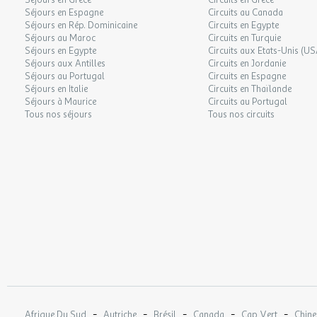
Séjours en Grèce
Circuits en Grèce
Séjours en Espagne
Circuits au Canada
Séjours en Rép. Dominicaine
Circuits en Egypte
Séjours au Maroc
Circuits en Turquie
Séjours en Egypte
Circuits aux Etats-Unis (US
Séjours aux Antilles
Circuits en Jordanie
Séjours au Portugal
Circuits en Espagne
Séjours en Italie
Circuits en Thaïlande
Séjours à Maurice
Circuits au Portugal
Tous nos séjours
Tous nos circuits
-
-
-
-
-
Afrique Du Sud
Autriche
Brésil
Canada
Cap Vert
Chine