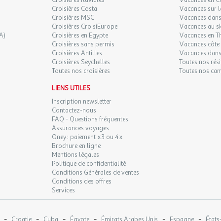
Croisières fluviales
Vacances en C
Croisières Costa
Vacances sur l
Croisières MSC
Vacances dans 
Croisières CroisiEurope
Vacances au sk
A)
Croisières en Egypte
Vacances en T
Croisières sans permis
Vacances côte 
Croisières Antilles
Vacances dans
Croisières Seychelles
Toutes nos rés
Toutes nos croisières
Toutes nos ca
LIENS UTILES
Inscription newsletter
Contactez-nous
FAQ - Questions fréquentes
Assurances voyages
Oney : paiement x3 ou 4x
Brochure en ligne
Mentions légales
Politique de confidentialité
Conditions Générales de ventes
Conditions des offres
Services
-
-
-
-
-
-
Croatie
Cuba
Égypte
Émirats Arabes Unis
Espagne
États