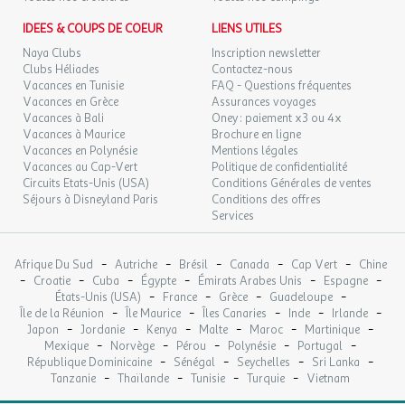
IDEES & COUPS DE COEUR
LIENS UTILES
Naya Clubs
Inscription newsletter
Clubs Héliades
Contactez-nous
Vacances en Tunisie
FAQ - Questions fréquentes
Vacances en Grèce
Assurances voyages
Vacances à Bali
Oney : paiement x3 ou 4x
Vacances à Maurice
Brochure en ligne
Vacances en Polynésie
Mentions légales
Vacances au Cap-Vert
Politique de confidentialité
Circuits Etats-Unis (USA)
Conditions Générales de ventes
Séjours à Disneyland Paris
Conditions des offres
Services
-
-
-
-
-
Afrique Du Sud
Autriche
Brésil
Canada
Cap Vert
Chine
-
-
-
-
-
-
Croatie
Cuba
Égypte
Émirats Arabes Unis
Espagne
-
-
-
-
États-Unis (USA)
France
Grèce
Guadeloupe
-
-
-
-
-
Île de la Réunion
Île Maurice
Îles Canaries
Inde
Irlande
-
-
-
-
-
-
Japon
Jordanie
Kenya
Malte
Maroc
Martinique
-
-
-
-
-
Mexique
Norvège
Pérou
Polynésie
Portugal
-
-
-
-
République Dominicaine
Sénégal
Seychelles
Sri Lanka
-
-
-
-
Tanzanie
Thaïlande
Tunisie
Turquie
Vietnam