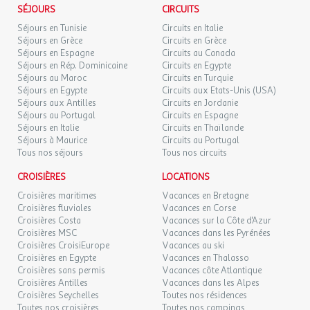
SÉJOURS
CIRCUITS
Séjours en Tunisie
Circuits en Italie
Séjours en Grèce
Circuits en Grèce
Séjours en Espagne
Circuits au Canada
Séjours en Rép. Dominicaine
Circuits en Egypte
Séjours au Maroc
Circuits en Turquie
Séjours en Egypte
Circuits aux Etats-Unis (USA)
Séjours aux Antilles
Circuits en Jordanie
Séjours au Portugal
Circuits en Espagne
Séjours en Italie
Circuits en Thaïlande
Séjours à Maurice
Circuits au Portugal
Tous nos séjours
Tous nos circuits
CROISIÈRES
LOCATIONS
Croisières maritimes
Vacances en Bretagne
Croisières fluviales
Vacances en Corse
Croisières Costa
Vacances sur la Côte d'Azur
Croisières MSC
Vacances dans les Pyrénées
Croisières CroisiEurope
Vacances au ski
Croisières en Egypte
Vacances en Thalasso
Croisières sans permis
Vacances côte Atlantique
Croisières Antilles
Vacances dans les Alpes
Croisières Seychelles
Toutes nos résidences
Toutes nos croisières
Toutes nos campings