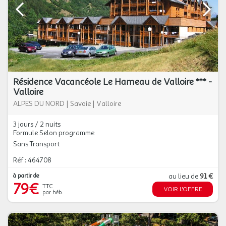
Résidence Vacancéole Le Hameau de Valloire *** -
Valloire
ALPES DU NORD
|
Savoie
|
Valloire
3 jours / 2 nuits
Formule Selon programme
Sans Transport
Réf : 464708
à partir de
au lieu de
91 €
79€
TTC
VOIR L'OFFRE
par héb.