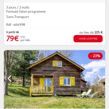
3 jours / 2 nuits
Formule Selon programme
Sans Transport
Réf : 464998
à partir de
au lieu de
105 €
79€
TTC
VOIR L'OFFRE
par héb.
-
23%