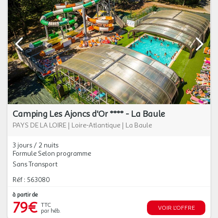
Camping Les Ajoncs d'Or **** - La Baule
PAYS DE LA LOIRE
|
Loire-Atlantique
|
La Baule
3 jours / 2 nuits
Formule Selon programme
Sans Transport
Réf : 563080
à partir de
79€
TTC
VOIR L'OFFRE
par héb.