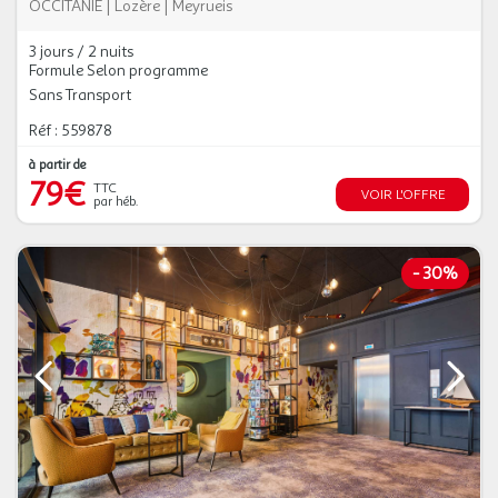
OCCITANIE
|
Lozère
|
Meyrueis
3 jours / 2 nuits
Formule Selon programme
Sans Transport
Réf : 559878
à partir de
79€
TTC
VOIR L'OFFRE
par héb.
-
30%