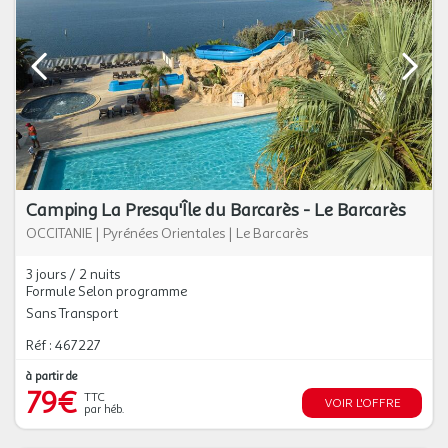
Camping La Presqu'Île du Barcarès - Le Barcarès
OCCITANIE
|
Pyrénées Orientales
|
Le Barcarès
3 jours / 2 nuits
Formule Selon programme
Sans Transport
Réf : 467227
à partir de
79€
TTC
VOIR L'OFFRE
par héb.