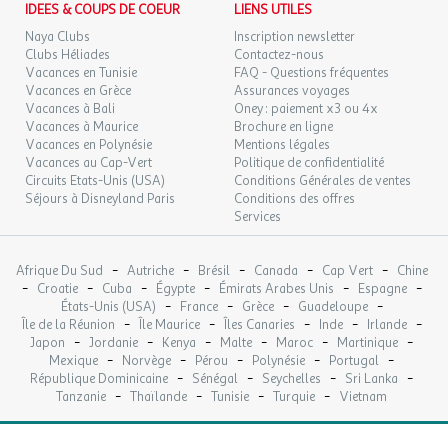
IDEES & COUPS DE COEUR
LIENS UTILES
Naya Clubs
Inscription newsletter
Clubs Héliades
Contactez-nous
Vacances en Tunisie
FAQ - Questions fréquentes
Vacances en Grèce
Assurances voyages
Vacances à Bali
Oney : paiement x3 ou 4x
Vacances à Maurice
Brochure en ligne
Vacances en Polynésie
Mentions légales
Vacances au Cap-Vert
Politique de confidentialité
Circuits Etats-Unis (USA)
Conditions Générales de ventes
Séjours à Disneyland Paris
Conditions des offres
Services
-
-
-
-
-
Afrique Du Sud
Autriche
Brésil
Canada
Cap Vert
Chine
-
-
-
-
-
-
Croatie
Cuba
Égypte
Émirats Arabes Unis
Espagne
-
-
-
-
États-Unis (USA)
France
Grèce
Guadeloupe
-
-
-
-
-
Île de la Réunion
Île Maurice
Îles Canaries
Inde
Irlande
-
-
-
-
-
-
Japon
Jordanie
Kenya
Malte
Maroc
Martinique
-
-
-
-
-
Mexique
Norvège
Pérou
Polynésie
Portugal
-
-
-
-
République Dominicaine
Sénégal
Seychelles
Sri Lanka
-
-
-
-
Tanzanie
Thaïlande
Tunisie
Turquie
Vietnam