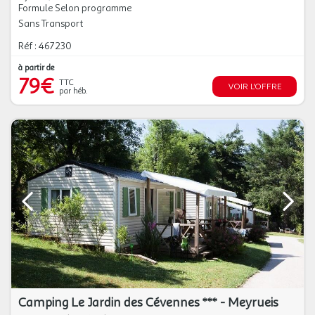
Formule Selon programme
Sans Transport
Réf : 467230
à partir de
79€
TTC
VOIR L'OFFRE
par héb.
Camping Le Jardin des Cévennes *** - Meyrueis