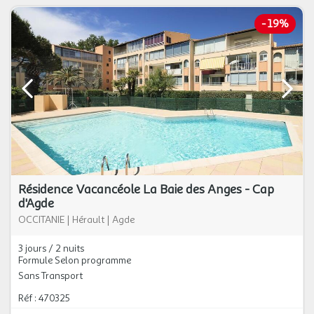
-
19%
Résidence Vacancéole La Baie des Anges - Cap
d'Agde
OCCITANIE
|
Hérault
|
Agde
3 jours / 2 nuits
Formule Selon programme
Sans Transport
Réf : 470325