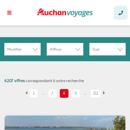
Modifier
Affiner
Trier
6207 offres
correspondant à votre recherche
…
…
1
7
8
9
311