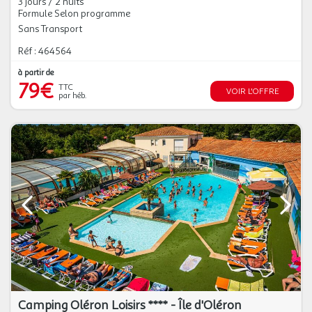
3 jours / 2 nuits
Formule Selon programme
Sans Transport
Réf : 464564
à partir de
79€
TTC
VOIR L'OFFRE
par héb.
Camping Oléron Loisirs **** - Île d'Oléron