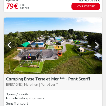
à partir de
au lieu de
91 €
79€
TTC
VOIR L'OFFRE
par héb.
Camping Entre Terre et Mer *** - Pont Scorff
BRETAGNE
|
Morbihan
|
Pont-Scorff
3 jours / 2 nuits
Formule Selon programme
Sans Transport