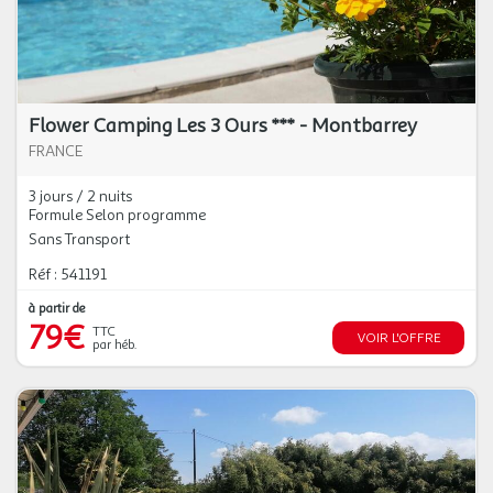
Flower Camping Les 3 Ours *** - Montbarrey
FRANCE
3 jours / 2 nuits
Formule Selon programme
Sans Transport
Réf : 541191
à partir de
79€
TTC
VOIR L'OFFRE
par héb.