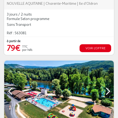
NOUVELLE AQUITAINE
|
Charente-Maritime
|
Ile d'Oléron
3 jours / 2 nuits
Formule Selon programme
Sans Transport
Réf : 563081
à partir de
79€
TTC
VOIR L'OFFRE
par héb.