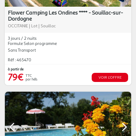
Flower Camping Les Ondines **** - Souillac-sur-
Dordogne
OCCITANIE
|
Lot
|
Souillac
3 jours / 2 nuits
Formule Selon programme
Sans Transport
Réf : 465470
à partir de
79€
TTC
VOIR L'OFFRE
par héb.