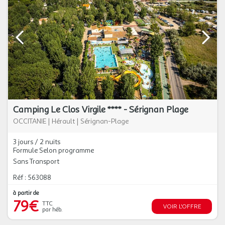
Camping Le Clos Virgile **** - Sérignan Plage
OCCITANIE
|
Hérault
|
Sérignan-Plage
3 jours / 2 nuits
Formule Selon programme
Sans Transport
Réf : 563088
à partir de
79€
TTC
VOIR L'OFFRE
par héb.