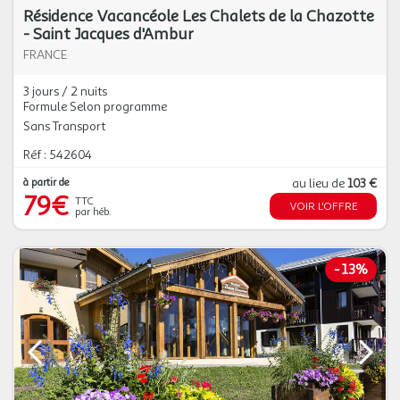
Résidence Vacancéole Les Chalets de la Chazotte
- Saint Jacques d'Ambur
FRANCE
3 jours / 2 nuits
Formule Selon programme
Sans Transport
Réf : 542604
à partir de
au lieu de
103 €
79€
TTC
VOIR L'OFFRE
par héb.
-
13%