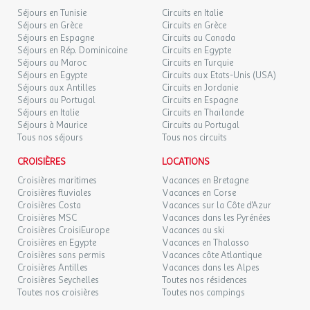
Séjours en Tunisie
Circuits en Italie
Séjours en Grèce
Circuits en Grèce
Séjours en Espagne
Circuits au Canada
Séjours en Rép. Dominicaine
Circuits en Egypte
Séjours au Maroc
Circuits en Turquie
Séjours en Egypte
Circuits aux Etats-Unis (USA)
Séjours aux Antilles
Circuits en Jordanie
Séjours au Portugal
Circuits en Espagne
Séjours en Italie
Circuits en Thaïlande
Séjours à Maurice
Circuits au Portugal
Tous nos séjours
Tous nos circuits
CROISIÈRES
LOCATIONS
Croisières maritimes
Vacances en Bretagne
Croisières fluviales
Vacances en Corse
Croisières Costa
Vacances sur la Côte d'Azur
Croisières MSC
Vacances dans les Pyrénées
Croisières CroisiEurope
Vacances au ski
Croisières en Egypte
Vacances en Thalasso
Croisières sans permis
Vacances côte Atlantique
Croisières Antilles
Vacances dans les Alpes
Croisières Seychelles
Toutes nos résidences
Toutes nos croisières
Toutes nos campings