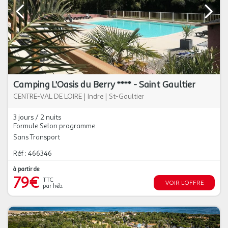
Camping L'Oasis du Berry **** - Saint Gaultier
CENTRE-VAL DE LOIRE
|
Indre
|
St-Gaultier
3 jours / 2 nuits
Formule Selon programme
Sans Transport
Réf : 466346
à partir de
79€
TTC
VOIR L'OFFRE
par héb.