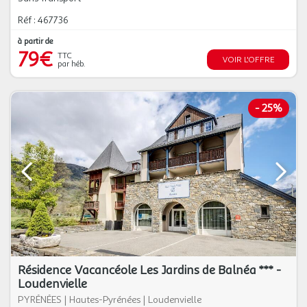
Réf : 467736
à partir de
79€
TTC
VOIR L'OFFRE
par héb.
-
25%
Résidence Vacancéole Les Jardins de Balnéa *** -
Loudenvielle
PYRÉNÉES
|
Hautes-Pyrénées
|
Loudenvielle