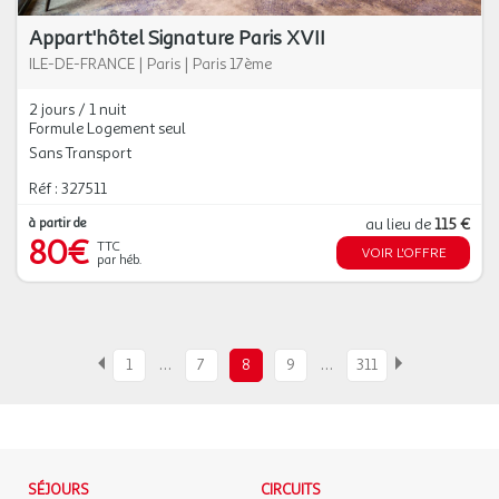
Appart'hôtel Signature Paris XVII
ILE-DE-FRANCE
|
Paris
|
Paris 17ème
2 jours / 1 nuit
Formule Logement seul
Sans Transport
Réf : 327511
à partir de
au lieu de
115 €
80€
TTC
VOIR L'OFFRE
par héb.
…
…
1
7
8
9
311
SÉJOURS
CIRCUITS