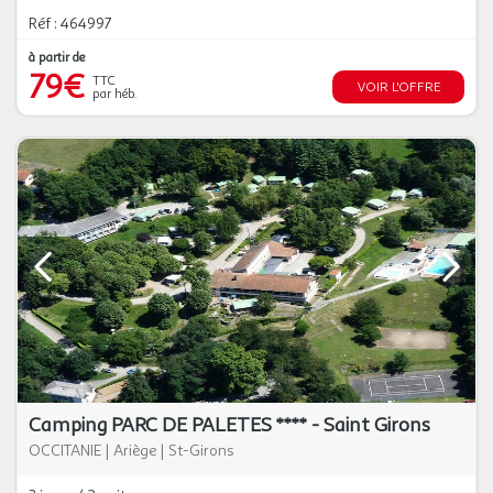
Réf : 464997
à partir de
79€
TTC
VOIR L'OFFRE
par héb.
Camping PARC DE PALETES **** - Saint Girons
OCCITANIE
|
Ariège
|
St-Girons