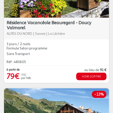
Résidence Vacancéole Beauregard - Doucy
Valmorel
ALPES DU NORD
|
Savoie
|
La Léchère
3 jours / 2 nuits
Formule Selon programme
Sans Transport
Réf : 480605
à partir de
au lieu de
91 €
79€
TTC
VOIR L'OFFRE
par héb.
-
13%