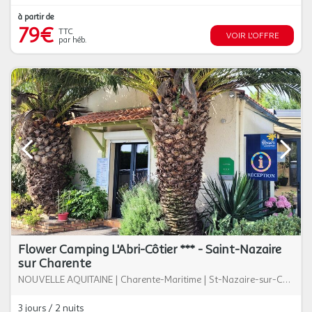
à partir de
79€
TTC
VOIR L'OFFRE
par héb.
Flower Camping L'Abri-Côtier *** - Saint-Nazaire
sur Charente
NOUVELLE AQUITAINE
|
Charente-Maritime
|
St-Nazaire-sur-Charente
3 jours / 2 nuits