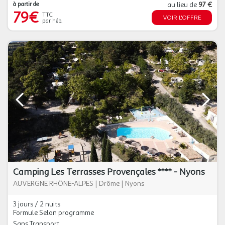
à partir de
au lieu de
97 €
79€
TTC
VOIR L'OFFRE
par héb.
Camping Les Terrasses Provençales **** - Nyons
AUVERGNE RHÔNE-ALPES
|
Drôme
|
Nyons
3 jours / 2 nuits
Formule Selon programme
Sans Transport